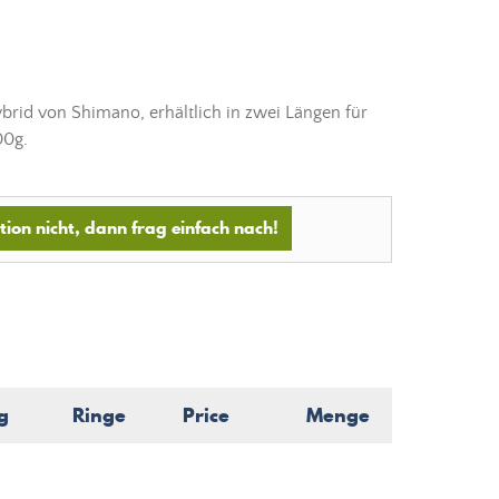
brid von Shimano, erhältlich in zwei Längen für
00g.
ion nicht, dann frag einfach nach!
g
Ringe
Price
Menge