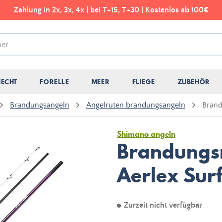
Zahlung in 2x, 3x, 4x | bei T+15, T+30 | Kostenlos ab 100€
HECHT
FORELLE
MEER
FLIEGE
ZUBEHÖR
Brandungsangeln
Angelruten brandungsangeln
Brand
Shimano angeln
Brandungs
Aerlex Sur
Zurzeit nicht verfügbar