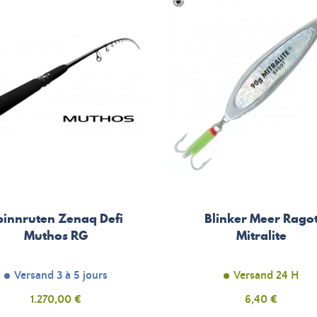
pinnruten Zenaq Defi
Blinker Meer Rago
Muthos RG
Mitralite
Versand 3 à 5 jours
Versand 24 H
Preis
1.270,00 €
Preis
6,40 €