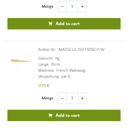
Menge
remove
add
Add to cart
Artikel-Nr. : MADSLUG 150 FRENCH W
Gewicht : 11g
Länge : 15cm
Madness : French Wakasagi
Verpackung : par 6
17,70 €
Menge
remove
add
Add to cart