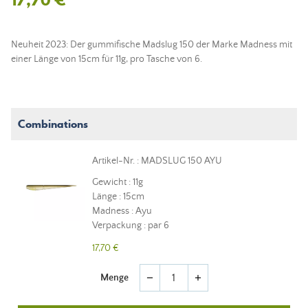
Neuheit 2023: Der gummifische Madslug 150 der Marke Madness mit
einer Länge von 15cm für 11g, pro Tasche von 6.
Combinations
Artikel-Nr. : MADSLUG 150 AYU
Gewicht : 11g
Länge : 15cm
Madness : Ayu
Verpackung : par 6
17,70 €
Menge
remove
add