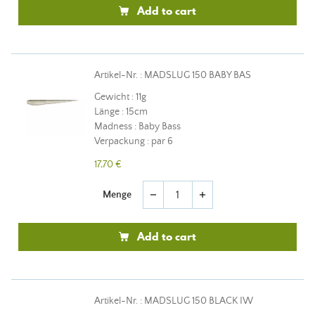
Add to cart
Artikel-Nr. : MADSLUG 150 BABY BAS
Gewicht : 11g
Länge : 15cm
Madness : Baby Bass
Verpackung : par 6
17,70 €
Menge
remove
add
Add to cart
Artikel-Nr. : MADSLUG 150 BLACK IW