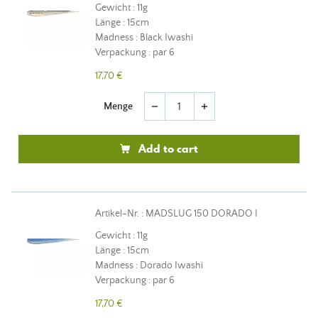
Gewicht : 11g
Länge : 15cm
Madness : Black Iwashi
Verpackung : par 6
17,70 €
Menge
remove
add
Add to cart
Artikel-Nr. : MADSLUG 150 DORADO I
Gewicht : 11g
Länge : 15cm
Madness : Dorado Iwashi
Verpackung : par 6
17,70 €