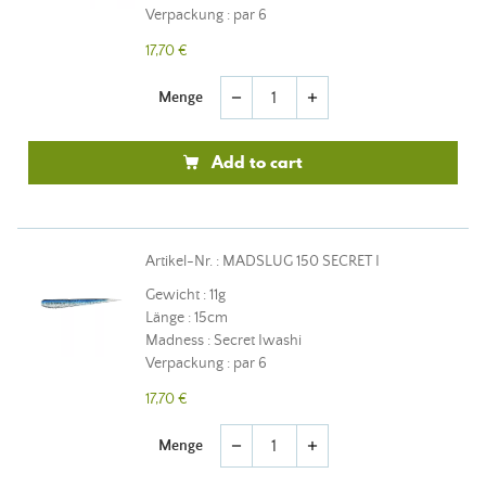
Verpackung : par 6
17,70 €
Menge
remove
add
Add to cart
Artikel-Nr. : MADSLUG 150 SECRET I
Gewicht : 11g
Länge : 15cm
Madness : Secret Iwashi
Verpackung : par 6
17,70 €
Menge
remove
add