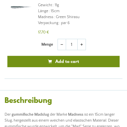
Gewicht : 11g
Länge : 15cm
Madness : Green Shirasu
Verpackung : par 6
17,70 €
Menge
remove
add
Add to cart
Beschreibung
Der
gummifische Madslug
der Marke
Madness
ist ein 15cm langer
Slug, hergestellt aus einem weichen und elastischen Material. Dieser
gummifische wurde entwickelt, um die "Mad" Serie zu ergänzen, wo