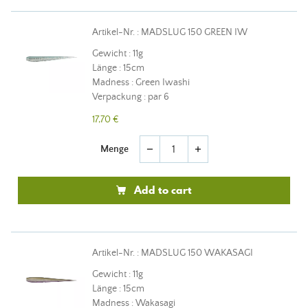
Artikel-Nr. : MADSLUG 150 GREEN IW
Gewicht : 11g
Länge : 15cm
Madness : Green Iwashi
Verpackung : par 6
17,70 €
Menge
remove
add
Add to cart
Artikel-Nr. : MADSLUG 150 WAKASAGI
Gewicht : 11g
Länge : 15cm
Madness : Wakasagi