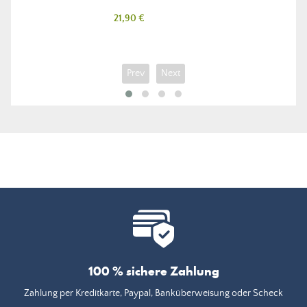
Preis
21,90 €
Prev
Next
100 % sichere Zahlung
Zahlung per Kreditkarte, Paypal, Banküberweisung oder Scheck