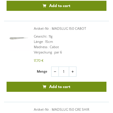
Add to cart
Artikel-Nr. : MADSLUG 150 CABOT
Gewicht : 11g
Länge : 15cm
Madness : Cabot
Verpackung : par 6
17,70 €
Menge
remove
add
Add to cart
Artikel-Nr. : MADSLUG 150 GRE SHIR