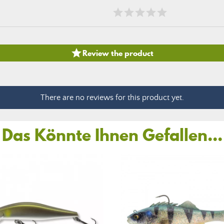

Review the product
There are no reviews for this product yet.
Das Könnte Ihnen Gefallen...