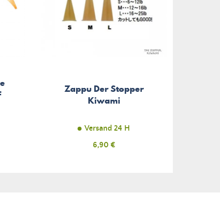
e
Zappu Der Stopper
F
Kiwami
Versand 24 H
Preis
6,90 €