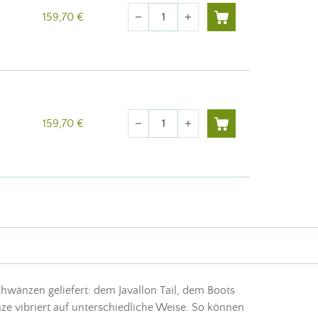
Menge
159,70 €
remove
add
Menge
159,70 €
remove
add
chwänzen geliefert: dem Javallon Tail, dem Boots
nze vibriert auf unterschiedliche Weise. So können