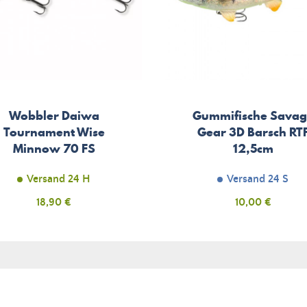
Wobbler Daiwa
Gummifische Savag
Tournament Wise
Gear 3D Barsch RT
Minnow 70 FS
12,5cm
Versand 24 H
Versand 24 S
Preis
18,90 €
Preis
10,00 €