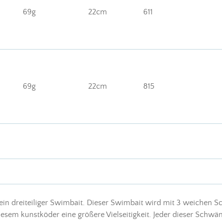
69g
22cm
611
69g
22cm
815
 ein dreiteiliger Swimbait. Dieser Swimbait wird mit 3 weichen S
iesem kunstköder eine größere Vielseitigkeit. Jeder dieser Schwä