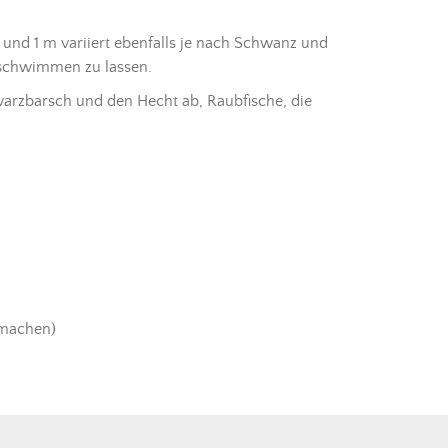
nd 1 m variiert ebenfalls je nach Schwanz und
r schwimmen zu lassen.
hwarzbarsch und den Hecht ab, Raubfische, die
 machen)