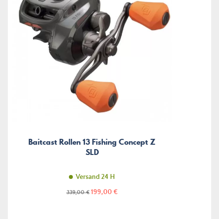
Baitcast Rollen 13 Fishing Concept Z
SLD
Versand 24 H
Preis
Regulärer
199,00 €
339,00 €
Preis