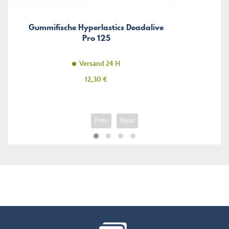
Gummifische Hyperlastics Deadalive
Pro 125
Versand 24 H
Preis
12,30 €
Prev
Next