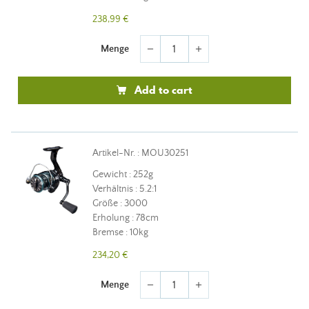
238,99 €
Menge
remove
add
Add to cart
Artikel-Nr. : MOU30251
Gewicht : 252g
Verhältnis : 5.2:1
Größe : 3000
Erholung : 78cm
Bremse : 10kg
234,20 €
Menge
remove
add