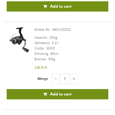
Add to cart
Artikel-Nr. : MOU30252
Gewicht : 255g
Verhältnis : 5.2:1
Größe : 3500
Erholung : 81cm
Bremse : 10kg
238,10 €
Menge
remove
add
Add to cart