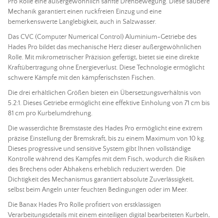
Pro Rolle eine außergewöhnlich sanfte Drehbewegung. Diese saubere
Mechanik garantiert einen ruckfreien Einzug und eine
bemerkenswerte Langlebigkeit, auch in Salzwasser.
Das CVC (Computer Numerical Control) Aluminium-Getriebe des
Hades Pro bildet das mechanische Herz dieser außergewöhnlichen
Rolle. Mit mikrometrischer Präzision gefertigt, bietet sie eine direkte
Kraftübertragung ohne Energieverlust. Diese Technologie ermöglicht
schwere Kämpfe mit den kämpferischsten Fischen.
Die drei erhältlichen Größen bieten ein Übersetzungsverhältnis von
5.2:1. Dieses Getriebe ermöglicht eine effektive Einholung von 71 cm bis
81 cm pro Kurbelumdrehung.
Die wasserdichte Bremstaste des Hades Pro ermöglicht eine extrem
präzise Einstellung der Bremskraft, bis zu einem Maximum von 10 kg.
Dieses progressive und sensitive System gibt Ihnen vollständige
Kontrolle während des Kampfes mit dem Fisch, wodurch die Risiken
des Brechens oder Abhakens erheblich reduziert werden. Die
Dichtigkeit des Mechanismus garantiert absolute Zuverlässigkeit,
selbst beim Angeln unter feuchten Bedingungen oder im Meer.
Die Banax Hades Pro Rolle profitiert von erstklassigen
Verarbeitungsdetails mit einem einteiligen digital bearbeiteten Kurbeln,