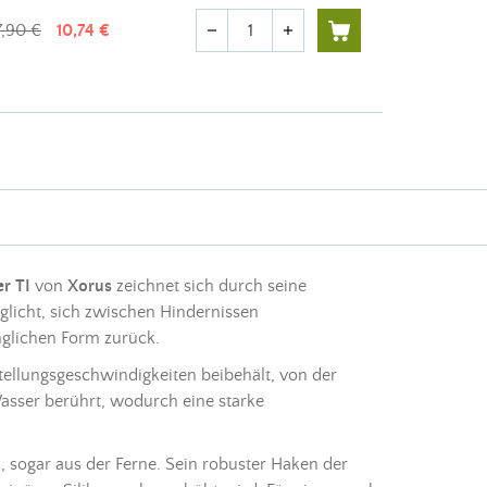
Menge
7,90 €
10,74 €
remove
add
er TI
von
Xorus
zeichnet sich durch seine
glicht, sich zwischen Hindernissen
nglichen Form zurück.
stellungsgeschwindigkeiten beibehält, von der
 Wasser berührt, wodurch eine starke
 sogar aus der Ferne. Sein robuster
Haken
der