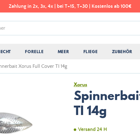
Zahlung in 2x, 3x, 4x | bei T+15, T+30 | Kostenlos ab 100€
HECHT
FORELLE
MEER
FLIEGE
ZUBEHÖR
nnerbait Xorus Full Cover TI 14g
Xorus
Spinnerbai
TI 14g
Versand 24 H