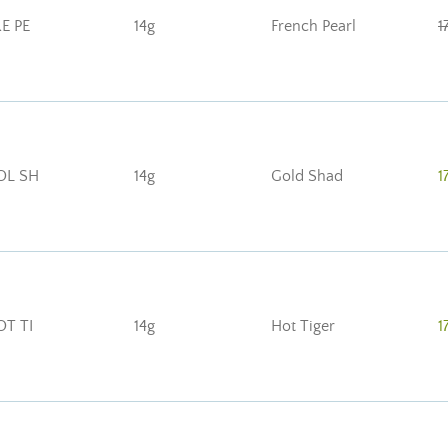
E PE
14g
French Pearl
1
OL SH
14g
Gold Shad
1
OT TI
14g
Hot Tiger
1