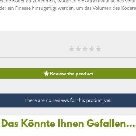
eiche Köder
aufzunehmen, wodurch die Attraktivität seines volu
 oder ein Finesse hinzugefügt werden, um das Volumen des
Köders

Review the product
There are no reviews for this product yet.
Das Könnte Ihnen Gefallen...