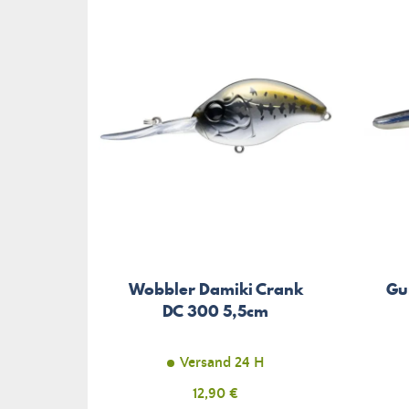
Wobbler Damiki Crank
Gu
DC 300 5,5cm
Versand 24 H
Preis
12,90 €