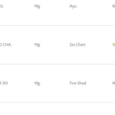
YU
14g
Ayu
1
O CHA
14g
Do Chart
1
R SH
14g
Fire Shad
1