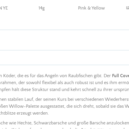
N YE
14g
Pink & Yellow
1
en
Köder
, die es für das
Angeln
von Raubfischen gibt. Der
Full Cov
nrahmen, der sowohl flexibel als auch robust ist und es ihm ermö
pfen hält diese Struktur stand und kehrt schnell zu ihrer ursprü
inen stabilen Lauf, der seinen Kurs bei verschiedenen Wiederher
roßen Willow-Palette ausgestattet, die sich dreht, sobald sie das
htblitze erzeugt werden.
sche wie Hechte, Schwarzbarsche und große Barsche anzulocken,