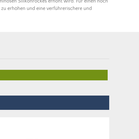
minösen Silikonrockes erhöht wird. Für einen noch
zu erhöhen und eine verführerischere und