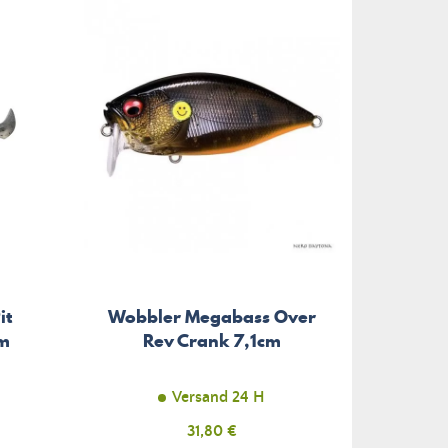
it
Wobbler Megabass Over
cm
Rev Crank 7,1cm
Versand 24 H
Preis
31,80 €