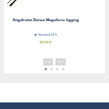
Angelruten Daiwa Megaforce Jigging
Versand 24 S
Preis
64,00 €
Prev
Next