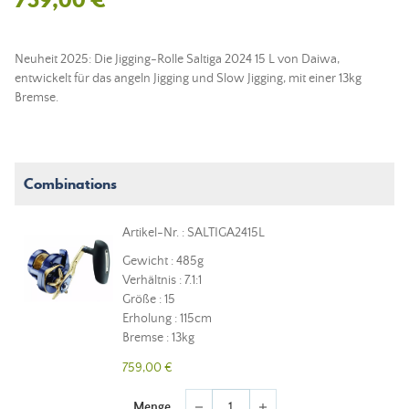
Neuheit 2025: Die Jigging-Rolle Saltiga 2024 15 L von Daiwa,
entwickelt für das angeln Jigging und Slow Jigging, mit einer 13kg
Bremse.
Combinations
Artikel-Nr. : SALTIGA2415L
Gewicht : 485g
Verhältnis : 7.1:1
Größe : 15
Erholung : 115cm
Bremse : 13kg
759,00 €
Menge
remove
add