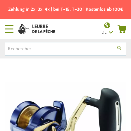
Zahlung in 2x, 3x, 4x | bei T+15, T+30 | Kostenlos ab 100€
LEURRE
DE LA PÊCHE
DE