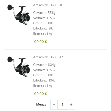
Artikel-Nr. : 1639640
Gewicht : 556g
Verhältnis : 5.6:1
Größe : 5000
Erholung : 91cm
Bremse : 9kg
100,00 €
Artikel-Nr. : 1639642
Gewicht : 604g
Verhältnis : 5.6:1
Größe : 6000
Erholung : 104cm
Bremse : 9kg
100,00 €
Menge
remove
add