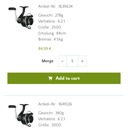
Artikel-Nr. : 1639634
Gewicht : 278g
Verhältnis : 6.2:1
Größe : 2500
Erholung : 84cm
Bremse : 4.5kg
84,99 €
Menge
remove
add
Add to cart
Artikel-Nr. : 1641026
Gewicht : 340g
Verhältnis : 6.2:1
Größe : 3000