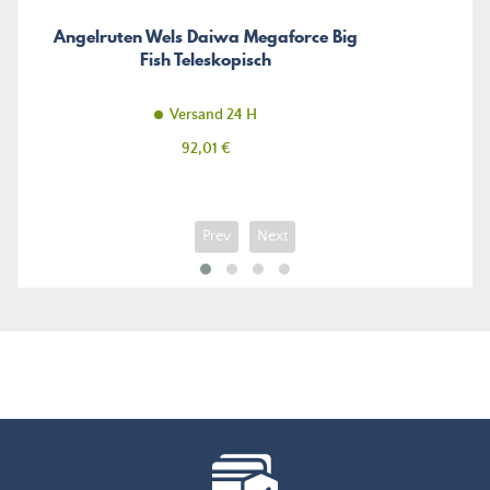
Angelruten Wels Daiwa Megaforce Big
Fish Teleskopisch
Versand 24 H
Preis
92,01 €
Prev
Next