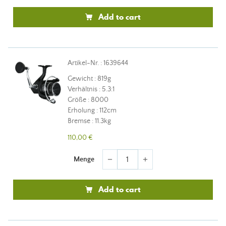
Add to cart
Artikel-Nr. : 1639644
Gewicht : 819g
Verhältnis : 5.3:1
Größe : 8000
Erholung : 112cm
Bremse : 11.3kg
110,00 €
Menge
remove
add
Add to cart