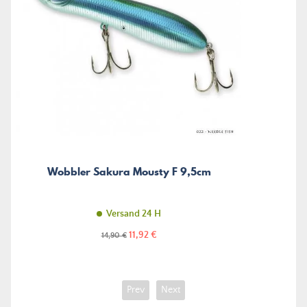
Wobbler Sakura Mousty F 9,5cm
Versand 24 H
Preis
Regulärer
11,92 €
14,90 €
Preis
Prev
Next