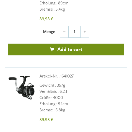
Erholung : 89cm
Bremse : 5.4kg
89,98 €
Menge
remove
add
Add to cart
Artikel-Nr. : 1641027
Gewicht : 357g
Verhältnis : 6.2:1
Größe : 4000
Erholung : 94cm
Bremse : 6.8kg
89,98 €