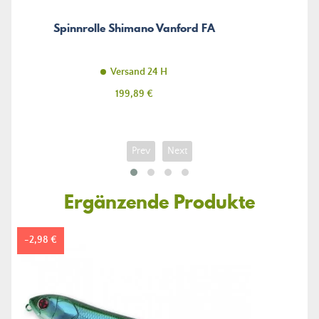
Spinnrolle Shimano Vanford FA
Versand 24 H
Preis
199,89 €
Prev
Next
Ergänzende Produkte
-2,98 €