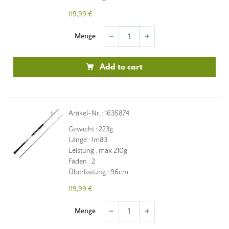
119,99 €
Menge
remove
add
Add to cart
Artikel-Nr. : 1635874
Gewicht : 223g
Länge : 1m83
Leistung : max 210g
Fäden : 2
Überlastung : 96cm
119,99 €
Menge
remove
add