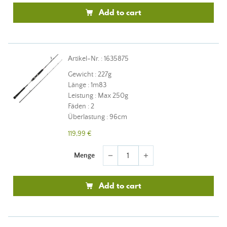
Add to cart
Artikel-Nr. : 1635875
Gewicht : 227g
Länge : 1m83
Leistung : Max 250g
Fäden : 2
Überlastung : 96cm
119,99 €
Menge
remove
add
Add to cart