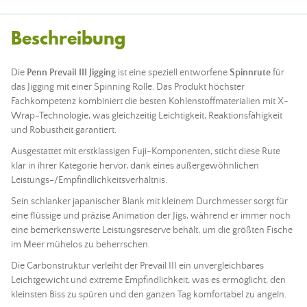
Beschreibung
Die
Penn Prevail III Jigging
ist eine speziell entworfene
Spinnrute
für
das Jigging mit einer Spinning Rolle. Das Produkt höchster
Fachkompetenz kombiniert die besten Kohlenstoffmaterialien mit X-
Wrap-Technologie, was gleichzeitig Leichtigkeit, Reaktionsfähigkeit
und Robustheit garantiert.
Ausgestattet mit erstklassigen Fuji-Komponenten, sticht diese
Rute
klar in ihrer Kategorie hervor, dank eines außergewöhnlichen
Leistungs-/Empfindlichkeitsverhältnis.
Sein schlanker japanischer Blank mit kleinem Durchmesser sorgt für
eine flüssige und präzise Animation der
Jigs
, während er immer noch
eine bemerkenswerte Leistungsreserve behält, um die größten Fische
im Meer mühelos zu beherrschen.
Die Carbonstruktur verleiht der Prevail III ein unvergleichbares
Leichtgewicht und extreme Empfindlichkeit, was es ermöglicht, den
kleinsten Biss zu spüren und den ganzen Tag komfortabel zu angeln.