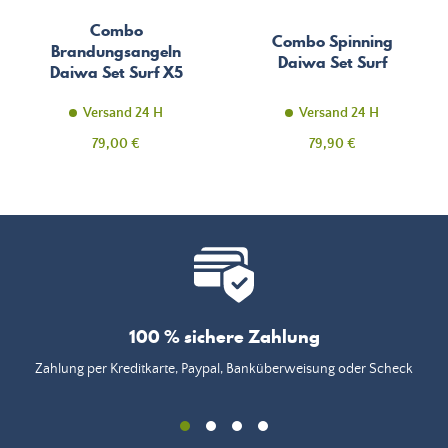
Combo
Combo Spinning
Brandungsangeln
Daiwa Set Surf
Daiwa Set Surf X5
Versand 24 H
Versand 24 H
Preis
Preis
79,00 €
79,90 €
100 % sichere Zahlung
Zahlung per Kreditkarte, Paypal, Banküberweisung oder Scheck