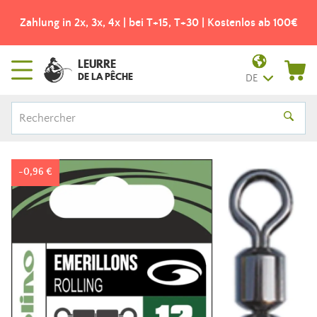
Zahlung in 2x, 3x, 4x | bei T+15, T+30 | Kostenlos ab 100€
LEURRE
DE LA PÊCHE
DE
-0,96 €