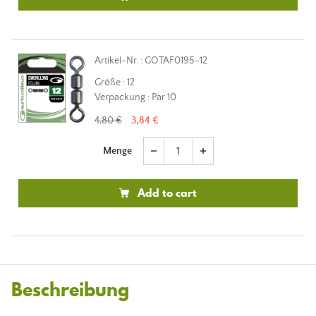
Artikel-Nr. : GOTAF0195-12
Größe : 12
Verpackung : Par 10
4,80 €
3,84 €
Menge
remove
add
Add to cart
Beschreibung