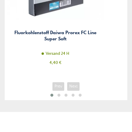
Fluorkohlenstoff Daiwa Prorex FC Line
Super Soft
Versand 24 H
Preis
4,40 €
Prev
Next