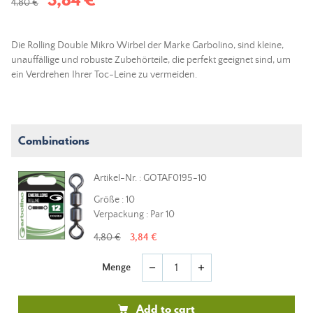
4,80 €
Die Rolling Double Mikro Wirbel der Marke Garbolino, sind kleine,
unauffällige und robuste Zubehörteile, die perfekt geeignet sind, um
ein Verdrehen Ihrer Toc-Leine zu vermeiden.
Combinations
Artikel-Nr. : GOTAF0195-10
Größe : 10
Verpackung : Par 10
4,80 €
3,84 €
Menge
remove
add
Add to cart