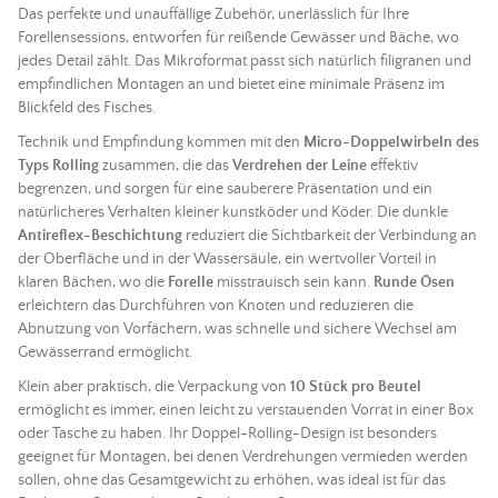
Das perfekte und unauffällige Zubehör, unerlässlich für Ihre
Forellensessions, entworfen für reißende Gewässer und Bäche, wo
jedes Detail zählt. Das Mikroformat passt sich natürlich filigranen und
empfindlichen Montagen an und bietet eine minimale Präsenz im
Blickfeld des Fisches.
Technik und Empfindung kommen mit den
Micro-Doppelwirbeln des
Typs Rolling
zusammen, die das
Verdrehen der Leine
effektiv
begrenzen, und sorgen für eine sauberere Präsentation und ein
natürlicheres Verhalten kleiner kunstköder und Köder. Die dunkle
Antireflex-Beschichtung
reduziert die Sichtbarkeit der Verbindung an
der Oberfläche und in der Wassersäule, ein wertvoller Vorteil in
klaren Bächen, wo die
Forelle
misstrauisch sein kann.
Runde Ösen
erleichtern das Durchführen von Knoten und reduzieren die
Abnutzung von Vorfächern, was schnelle und sichere Wechsel am
Gewässerrand ermöglicht.
Klein aber praktisch, die Verpackung von
10 Stück pro Beutel
ermöglicht es immer, einen leicht zu verstauenden Vorrat in einer Box
oder Tasche zu haben. Ihr Doppel-Rolling-Design ist besonders
geeignet für Montagen, bei denen Verdrehungen vermieden werden
sollen, ohne das Gesamtgewicht zu erhöhen, was ideal ist für das