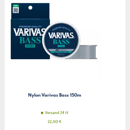
Nylon Varivas Bass 150m
Versand 24 H
Preis
22,00 €