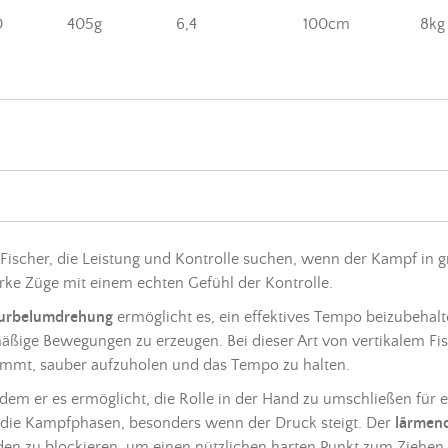
0
405g
6,4
100cm
8kg
n Fischer, die Leistung und Kontrolle suchen, wenn der Kampf in 
rke Züge mit einem echten Gefühl der Kontrolle.
urbelumdrehung
ermöglicht es, ein effektives Tempo beizubehalt
äßige Bewegungen zu erzeugen. Bei dieser Art von vertikalem
Fi
kommt, sauber aufzuholen und das Tempo zu halten.
em er es ermöglicht, die Rolle in der Hand zu umschließen für ein
 die Kampfphasen, besonders wenn der Druck steigt. Der
lärmend
den zu blockieren, um einen nützlichen harten Punkt zum Ziehen 