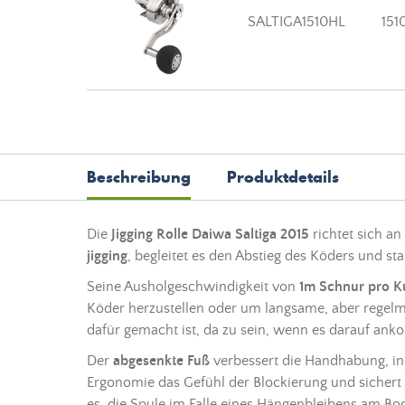
SALTIGA1510HL
151
Beschreibung
Produktdetails
Die
Jigging Rolle Daiwa Saltiga 2015
richtet sich a
jigging
, begleitet es den Abstieg des
Köders
und sta
Seine Ausholgeschwindigkeit von
1m
Schnur
pro K
Köder
herzustellen oder um langsame, aber regelm
dafür gemacht ist, da zu sein, wenn es darauf an
Der
abgesenkte Fuß
verbessert die Handhabung, ind
Ergonomie das Gefühl der Blockierung und sichert
es, die Spule im Falle eines Hängenbleibens am Bo