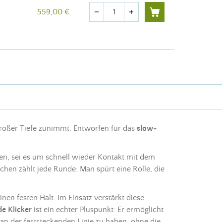
Menge
559,00 €
remove
add
großer Tiefe zunimmt. Entworfen für das
slow-
en, sei es um schnell wieder Kontakt mit dem
schen
zählt jede Runde: Man spürt eine Rolle, die
en festen Halt. Im Einsatz verstärkt diese
e Klicker
ist ein echter Pluspunkt: Er ermöglicht
an der feststeckenden Linie zu haben, ohne die