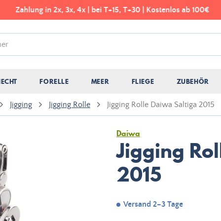
Zahlung in 2x, 3x, 4x | bei T+15, T+30 | Kostenlos ab 100€
HECHT
FORELLE
MEER
FLIEGE
ZUBEHÖR
Jigging
Jigging Rolle
Jigging Rolle Daiwa Saltiga 2015
Daiwa
Jigging Rol
2015
Versand 2–3 Tage