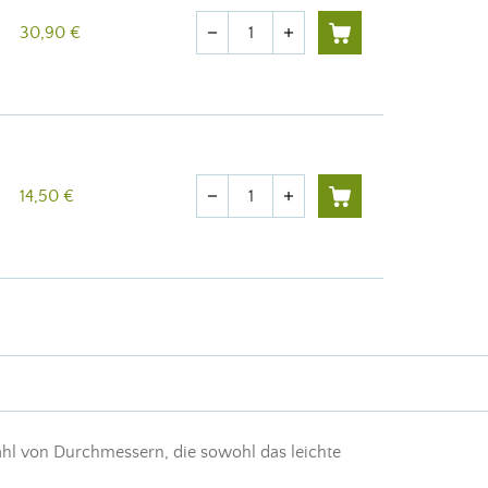
Menge
30,90 €
remove
add
Menge
14,50 €
remove
add
zahl von Durchmessern, die sowohl das leichte