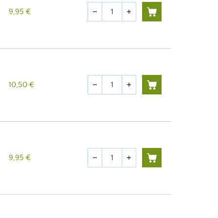
Menge
9,95 €
remove
add
Menge
10,50 €
remove
add
Menge
9,95 €
remove
add