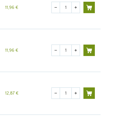
Menge
11,96 €
remove
add
Menge
11,96 €
remove
add
Menge
12,87 €
remove
add