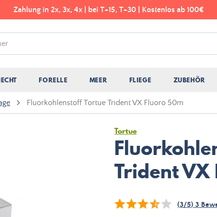
Zahlung in 2x, 3x, 4x | bei T+15, T+30 | Kostenlos ab 100€
HECHT
FORELLE
MEER
FLIEGE
ZUBEHÖR
age
Fluorkohlenstoff Tortue Trident VX Fluoro 50m
Tortue
Fluorkohlen
Trident VX
(
3
/
5
)
3
Bewe