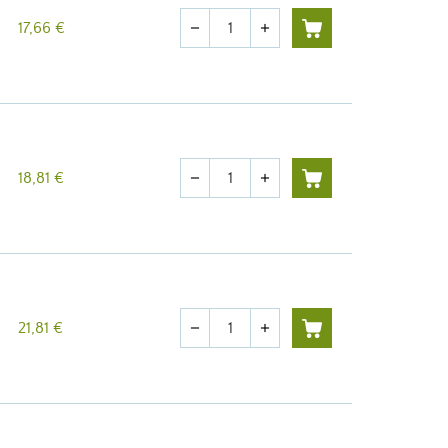
Menge
17,66 €
remove
add
Menge
18,81 €
remove
add
Menge
21,81 €
remove
add