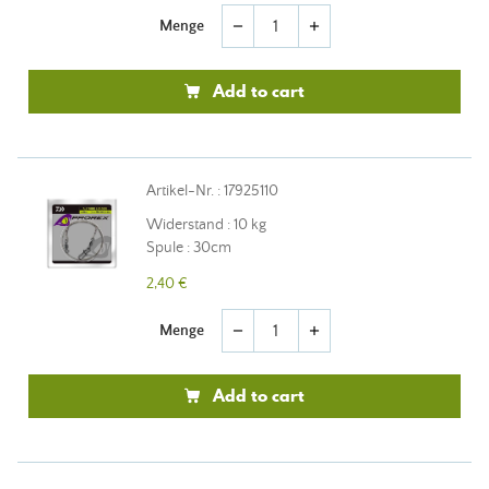
Menge
remove
add
Add to cart
Artikel-Nr. : 17925110
Widerstand : 10 kg
Spule : 30cm
2,40 €
Menge
remove
add
Add to cart