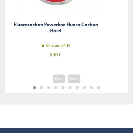
Fluorocarbon Powerline Fluoro Carbon
Hard
Versand 24 H
Preis
6,10 €
Prev
Next