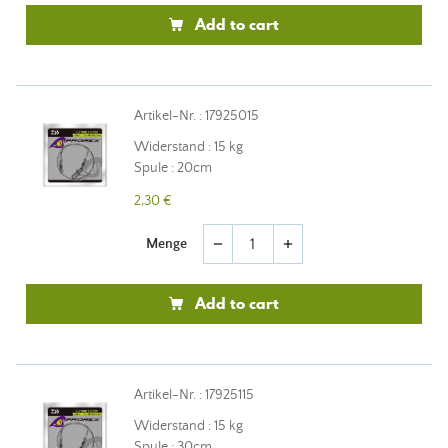
Add to cart
Artikel-Nr. : 17925015
Widerstand : 15 kg
Spule : 20cm
2,30 €
Menge
remove
add
Add to cart
Artikel-Nr. : 17925115
Widerstand : 15 kg
Spule : 30cm