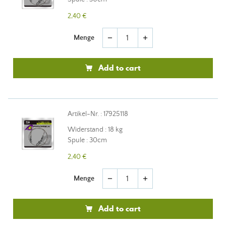
2,40 €
Menge
remove
add
Add to cart
Artikel-Nr. : 17925118
Widerstand : 18 kg
Spule : 30cm
2,40 €
Menge
remove
add
Add to cart