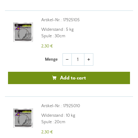
Artikel-Nr. : 17925105
Widerstand : 5 kg
Spule : 30cm
2,30 €
Menge
remove
add
Add to cart
Artikel-Nr. : 17925010
Widerstand : 10 kg
Spule : 20cm
2,30 €