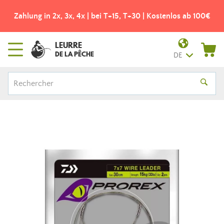
Zahlung in 2x, 3x, 4x | bei T+15, T+30 | Kostenlos ab 100€
LEURRE
DE LA PÊCHE
DE