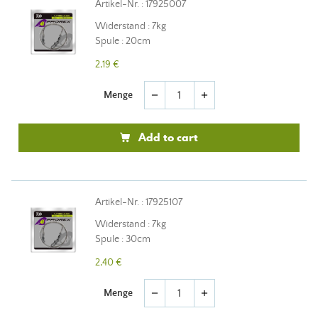
Artikel-Nr. : 17925007
Widerstand : 7kg
Spule : 20cm
2,19 €
Menge
remove
add
Add to cart
Artikel-Nr. : 17925107
Widerstand : 7kg
Spule : 30cm
2,40 €
Menge
remove
add