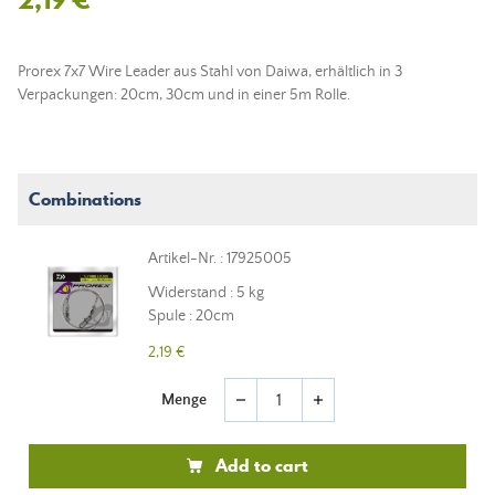
Prorex 7x7 Wire Leader aus Stahl von Daiwa, erhältlich in 3
Verpackungen: 20cm, 30cm und in einer 5m Rolle.
Combinations
Artikel-Nr. : 17925005
Widerstand : 5 kg
Spule : 20cm
2,19 €
Menge
remove
add
Add to cart