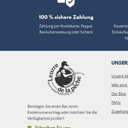
100 % sichere Zahlung
Zahlung per Kreditkarte, Paypal,
Kostenlo
Banküberweisung oder Scheck
Einkaufs
%
UNSER
Unsere V
Wer sind 
Der Blog
FAQs
Benötigen Sie einen Rat, einen
Zugehörig
Kostenvoranschlag oder möchten Sie die
Verfügbarkeit prüfen?
Schreiben Sie uns