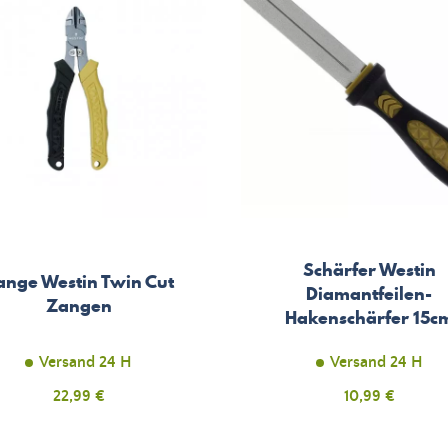
Schärfer Westin
ange Westin Twin Cut
Diamantfeilen-
Zangen
Hakenschärfer 15c
Versand 24 H
Versand 24 H
Preis
22,99 €
Preis
10,99 €