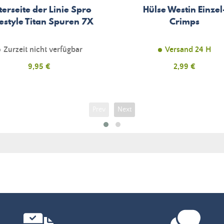
erseite der Linie Spro
Hülse Westin Einzel
estyle Titan Spuren 7X
Crimps
Zurzeit nicht verfügbar
Versand 24 H
Preis
9,95 €
Preis
2,99 €
Prev
Next