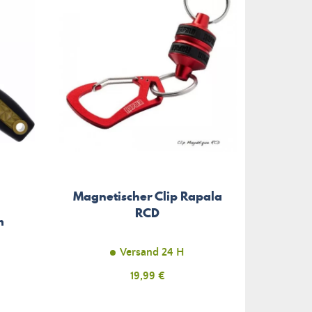
Magnetischer Clip Rapala
Sche
RCD
Angel
m
Versand 24 H
Preis
19,99 €