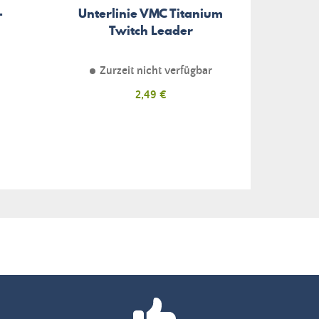
-
Unterlinie VMC Titanium
Paar 
Twitch Leader
Zurzeit nicht verfügbar
Preis
2,49 €