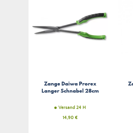
Zange Daiwa Prorex
Z
Langer Schnabel 28cm
Versand 24 H
Preis
14,90 €