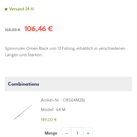
Versand 24 H
106,46 €
168,99 €
Spinnruten Omen Black von 13 Fishing, erhältlich in verschiedenen
Längen und Stärken.
Combinations
Artikel-Nr. : OBS64M2BJ
Modell : 64 M
149,00 €
Menge
remove
add