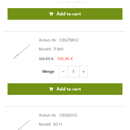
Add to cart
Artikel-Nr. : OBS71MH2
Modell : 71 MH
168,99 €
106,46 €
Menge
remove
add
Add to cart
Artikel-Nr. : OBS80H2
Modell : 80 H