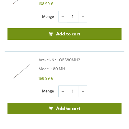
168,99 €
Menge
remove
add
Add to cart
Artikel-Nr. : OBS80MH2
Modell : 80 MH
168,99 €
Menge
remove
add
Add to cart