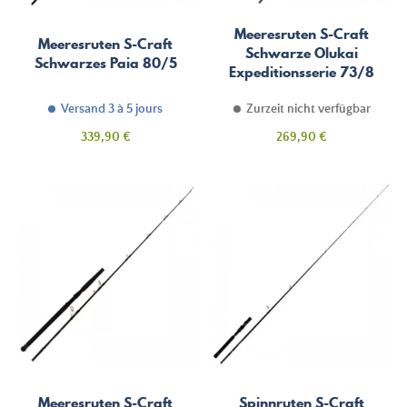
Meeresruten S-Craft
Meeresruten S-Craft
Schwarze Olukai
Schwarzes Paia 80/5
Expeditionsserie 73/8
Versand 3 à 5 jours
Zurzeit nicht verfügbar
Preis
Preis
339,90 €
269,90 €
Meeresruten S-Craft
Spinnruten S-Craft