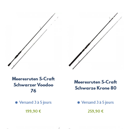
Meeresruten S-Craft
Meeresruten S-Craft
Schwarzer Voodoo
Schwarze Krone 80
76
Versand 3 à 5 jours
Versand 3 à 5 jours
Preis
Preis
199,90 €
259,90 €