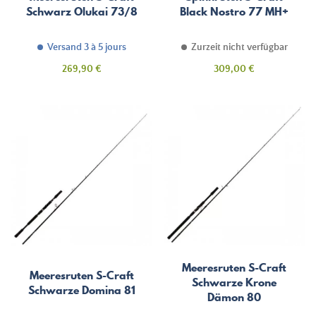
Schwarz Olukai 73/8
Black Nostro 77 MH+
Versand 3 à 5 jours
Zurzeit nicht verfügbar
Preis
Preis
269,90 €
309,00 €
Meeresruten S-Craft
Meeresruten S-Craft
Schwarze Krone
Schwarze Domina 81
Dämon 80