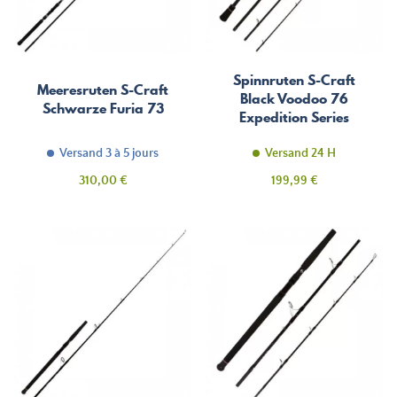
Spinnruten S-Craft
Meeresruten S-Craft
Black Voodoo 76
Schwarze Furia 73
Expedition Series
Versand 3 à 5 jours
Versand 24 H
Preis
Preis
310,00 €
199,99 €