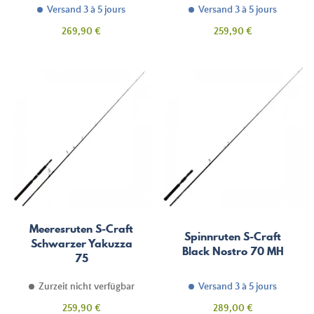
Versand 3 à 5 jours
Versand 3 à 5 jours
Preis
Preis
269,90 €
259,90 €
Meeresruten S-Craft
Spinnruten S-Craft
Schwarzer Yakuzza
Black Nostro 70 MH
75
Zurzeit nicht verfügbar
Versand 3 à 5 jours
Preis
Preis
259,90 €
289,00 €