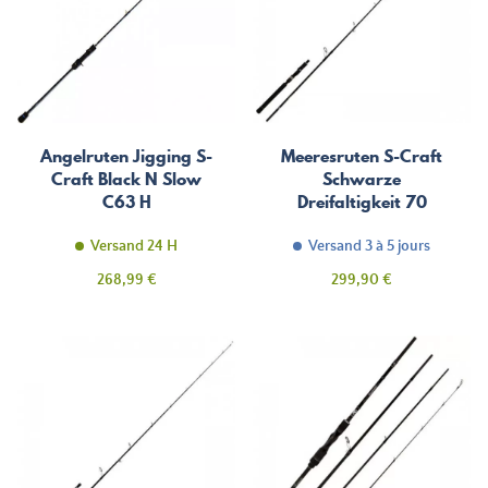
Angelruten Jigging S-
Meeresruten S-Craft
Craft Black N Slow
Schwarze
C63 H
Dreifaltigkeit 70
Versand 24 H
Versand 3 à 5 jours
Preis
Preis
268,99 €
299,90 €