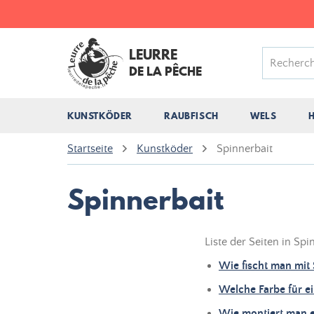
LEURRE
DE LA PÊCHE
KUNSTKÖDER
RAUBFISCH
WELS
Startseite
Kunstköder
Spinnerbait
Spinnerbait
Liste der Seiten in Spi
Wie fischt man mit 
Welche Farbe für e
Wie montiert man e