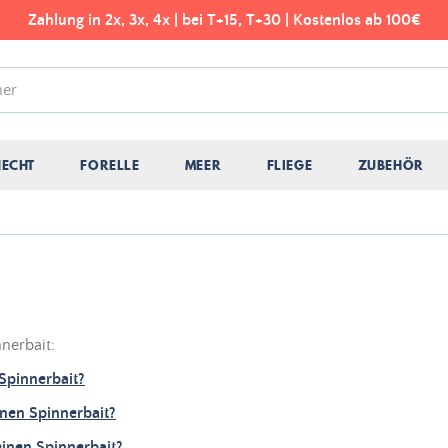
Zahlung in 2x, 3x, 4x | bei T+15, T+30 | Kostenlos ab 100€
HECHT
FORELLE
MEER
FLIEGE
ZUBEHÖR
nnerbait:
Spinnerbait?
inen Spinnerbait?
inen Spinnerbait?