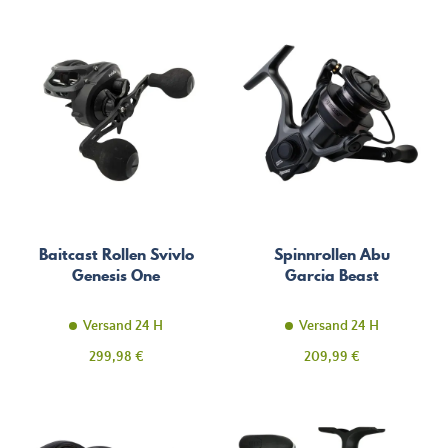
Baitcast Rollen Svivlo
Spinnrollen Abu
Genesis One
Garcia Beast
Versand 24 H
Versand 24 H
Preis
Preis
299,98 €
209,99 €