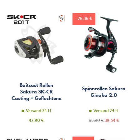
-26,36 €
Baitcast Rollen
Spinnrollen Sakura
Sakura SK-CR
Ginaka 2.0
Casting + Geflochtene
Angelschnur
Versand 24 H
Versand 24 H
Preis
Regulärer
Preis
42,90 €
65,90 €
39,54 €
Preis