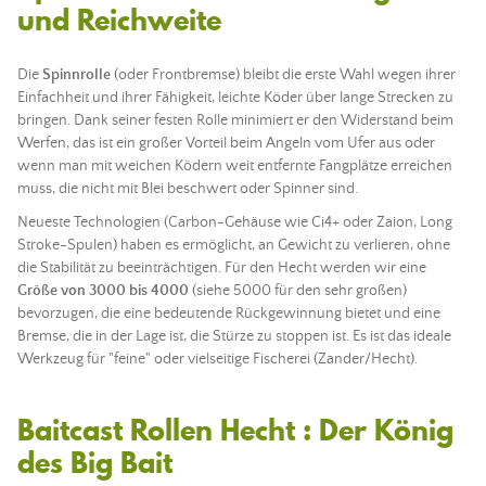
und Reichweite
Die
Spinnrolle
(oder Frontbremse) bleibt die erste Wahl wegen ihrer
Einfachheit und ihrer Fähigkeit, leichte
Köder
über lange Strecken zu
bringen. Dank seiner festen Rolle minimiert er den Widerstand beim
Werfen, das ist ein großer Vorteil beim Angeln vom Ufer aus oder
wenn man mit
weichen Ködern
weit entfernte Fangplätze erreichen
muss, die nicht
mit Blei
beschwert oder Spinner sind.
Neueste Technologien (Carbon-Gehäuse wie Ci4+ oder Zaion, Long
Stroke-Spulen) haben es ermöglicht, an Gewicht zu verlieren, ohne
die Stabilität zu beeinträchtigen. Für den Hecht werden wir eine
Größe von 3000 bis 4000
(siehe 5000 für den sehr großen)
bevorzugen, die eine bedeutende Rückgewinnung bietet und eine
Bremse, die in der Lage ist, die Stürze zu stoppen ist. Es ist das ideale
Werkzeug für "feine" oder vielseitige Fischerei (Zander/Hecht).
Baitcast Rollen Hecht : Der König
des Big Bait