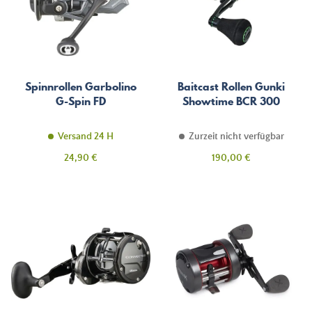
Spinnrollen Garbolino
Baitcast Rollen Gunki
G-Spin FD
Showtime BCR 300
Versand 24 H
Zurzeit nicht verfügbar
Preis
Preis
24,90 €
190,00 €