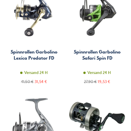
Spinnrollen Garbolino
Spinnrollen Garbolino
Lexica Predator FD
Safari Spin FD
Versand 24 H
Versand 24 H
Regulärer
Preis
Regulärer
Preis
41,50 €
31,54 €
27,90 €
19,53 €
Preis
Preis