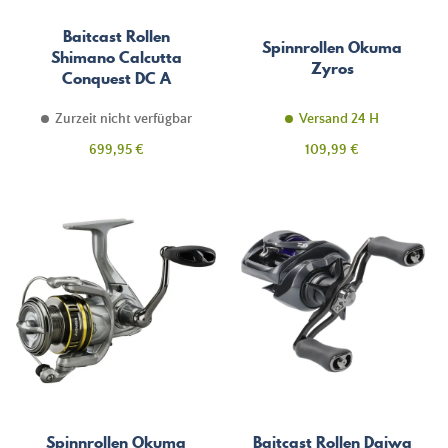
Baitcast Rollen
Spinnrollen Okuma
Shimano Calcutta
Zyros
Conquest DC A
Zurzeit nicht verfügbar
Versand 24 H
Preis
Preis
699,95 €
109,99 €
Spinnrollen Okuma
Baitcast Rollen Daiwa