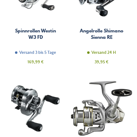
Spinnrollen Westin
Angelrolle Shimano
W3 FD
Sienna RE
Versand 3 bis 5 Tage
Versand 24 H
Preis
Preis
169,99 €
39,95 €