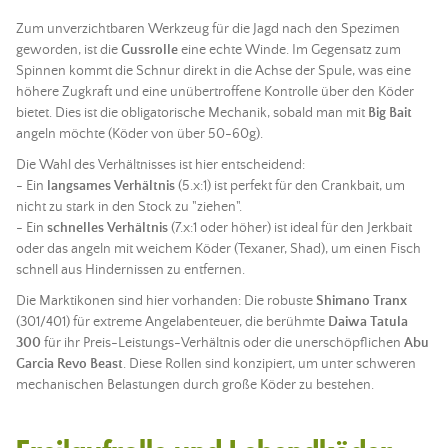
Zum unverzichtbaren Werkzeug für die Jagd nach den Spezimen
geworden, ist die
Gussrolle
eine echte Winde. Im Gegensatz zum
Spinnen kommt die
Schnur
direkt in die Achse der Spule, was eine
höhere Zugkraft und eine unübertroffene Kontrolle über den
Köder
bietet. Dies ist die obligatorische Mechanik, sobald man mit
Big Bait
angeln möchte (
Köder
von über 50-60g).
Die Wahl des Verhältnisses ist hier entscheidend:
- Ein
langsames Verhältnis
(5.x:1) ist perfekt für den Crankbait, um
nicht zu stark in den
Stock
zu "ziehen".
- Ein
schnelles Verhältnis
(7.x:1 oder höher) ist ideal für den Jerkbait
oder das
angeln
mit
weichem Köder
(Texaner, Shad), um einen Fisch
schnell aus Hindernissen zu entfernen.
Die Marktikonen sind hier vorhanden: Die robuste
Shimano Tranx
(301/401) für extreme Angelabenteuer, die berühmte
Daiwa Tatula
300
für ihr Preis-Leistungs-Verhältnis oder die unerschöpflichen
Abu
Garcia Revo Beast
. Diese Rollen sind konzipiert, um unter schweren
mechanischen Belastungen durch große
Köder
zu bestehen.