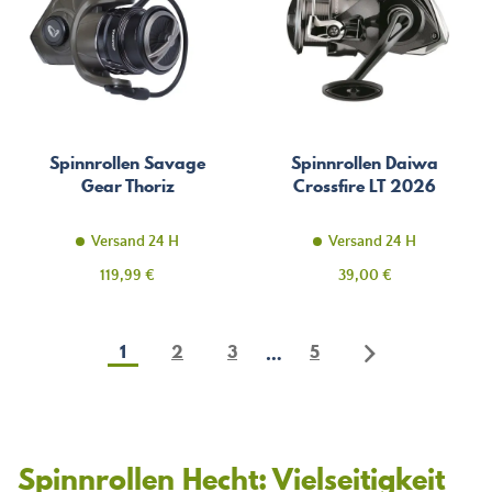
Spinnrollen Savage
Spinnrollen Daiwa
Gear Thoriz
Crossfire LT 2026
Versand 24 H
Versand 24 H
Preis
Preis
119,99 €
39,00 €
1
2
3
5
…
Spinnrollen Hecht: Vielseitigkeit