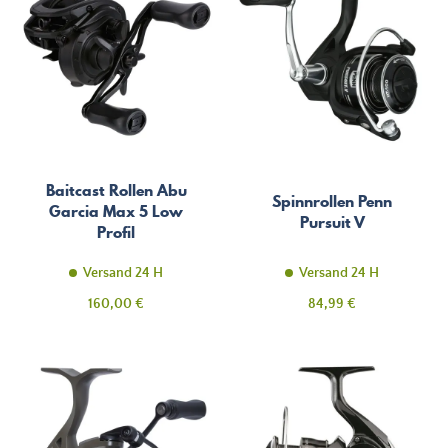
Baitcast Rollen Abu
Spinnrollen Penn
Garcia Max 5 Low
Pursuit V
Profil
Versand 24 H
Versand 24 H
Preis
Preis
160,00 €
84,99 €