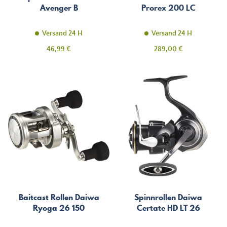
Avenger B
Prorex 200 LC
Versand 24 H
Versand 24 H
Preis
Preis
46,99 €
289,00 €
Baitcast Rollen Daiwa
Spinnrollen Daiwa
Ryoga 26 150
Certate HD LT 26