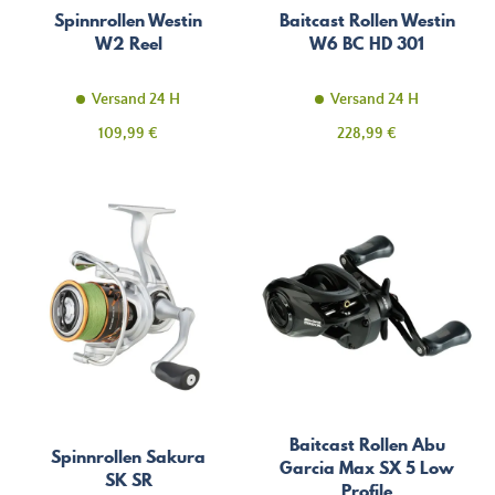
Spinnrollen Westin
Baitcast Rollen Westin
W2 Reel
W6 BC HD 301
Versand 24 H
Versand 24 H
Preis
Preis
109,99 €
228,99 €
Baitcast Rollen Abu
Spinnrollen Sakura
Garcia Max SX 5 Low
SK SR
Profile