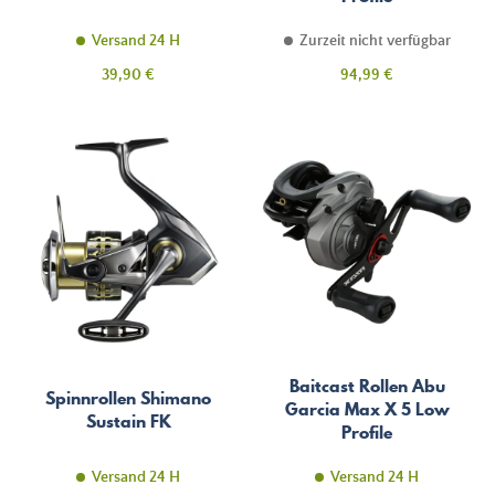
Versand 24 H
Zurzeit nicht verfügbar
Preis
Preis
39,90 €
94,99 €
Baitcast Rollen Abu
Spinnrollen Shimano
Garcia Max X 5 Low
Sustain FK
Profile
Versand 24 H
Versand 24 H