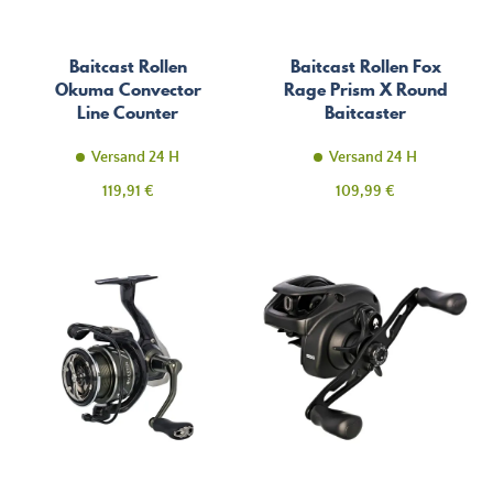
Baitcast Rollen
Baitcast Rollen Fox
Okuma Convector
Rage Prism X Round
Line Counter
Baitcaster
Versand 24 H
Versand 24 H
Preis
Preis
119,91 €
109,99 €