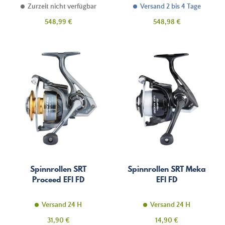
Zurzeit nicht verfügbar
Versand 2 bis 4 Tage
Preis
Preis
548,99 €
548,98 €
Spinnrollen SRT
Spinnrollen SRT Meka
Proceed EFI FD
EFI FD
Versand 24 H
Versand 24 H
Preis
Preis
31,90 €
14,90 €