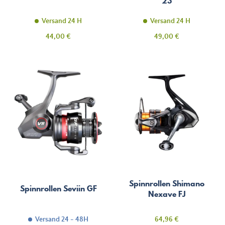
23
Versand 24 H
Versand 24 H
Preis
Preis
44,00 €
49,00 €
Spinnrollen Shimano
Spinnrollen Seviin GF
Nexave FJ
Preis
Versand 24 - 48H
64,96 €