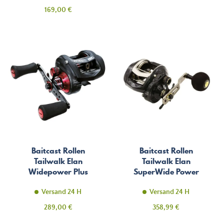
Preis
169,00 €
Baitcast Rollen
Baitcast Rollen
Tailwalk Elan
Tailwalk Elan
Widepower Plus
SuperWide Power
Versand 24 H
Versand 24 H
Preis
Preis
289,00 €
358,99 €