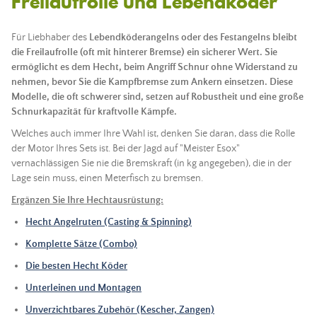
Freilaufrolle und Lebendköder
Für Liebhaber des
Lebendköderangelns
oder des Festangelns bleibt
die Freilaufrolle (oft mit hinterer Bremse) ein sicherer Wert. Sie
ermöglicht es dem Hecht, beim Angriff
Schnur
ohne Widerstand zu
nehmen, bevor Sie die Kampfbremse zum Ankern einsetzen. Diese
Modelle, die oft schwerer sind, setzen auf Robustheit und eine große
Schnur
kapazität für kraftvolle Kämpfe.
Welches auch immer Ihre Wahl ist, denken Sie daran, dass die Rolle
der Motor Ihres Sets ist. Bei der Jagd auf "Meister Esox"
vernachlässigen Sie nie die Bremskraft (in kg angegeben), die in der
Lage sein muss, einen Meterfisch zu bremsen.
Ergänzen Sie Ihre Hechtausrüstung:
Hecht
Angelruten
(Casting & Spinning)
Komplette Sätze (Combo)
Die besten Hecht
Köder
Unterleinen und Montagen
Unverzichtbares Zubehör (Kescher, Zangen)