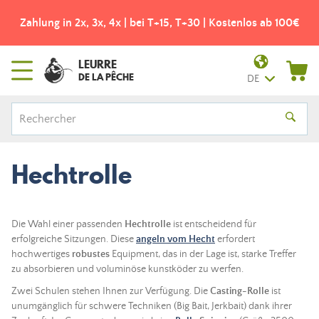
los ab 100€
Kostenloser Versand ab 49€! - Abholpunkt Co
LEURRE
DE LA PÊCHE
DE
Hechtrolle
Die Wahl einer passenden
Hechtrolle
ist entscheidend für
erfolgreiche Sitzungen. Diese
angeln vom Hecht
erfordert
hochwertiges
robustes
Equipment, das in der Lage ist, starke Treffer
zu absorbieren und voluminöse kunstköder zu werfen.
Zwei Schulen stehen Ihnen zur Verfügung. Die
Casting-Rolle
ist
unumgänglich für schwere Techniken (Big Bait, Jerkbait) dank ihrer