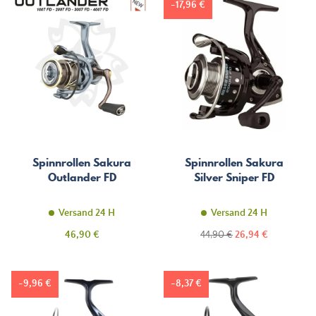
-17,96 €
Spinnrollen Sakura
Spinnrollen Sakura
Outlander FD
Silver Sniper FD
Versand 24 H
Versand 24 H
Preis
Regulärer
Preis
46,90 €
44,90 €
26,94 €
Preis
-9,96 €
-8,37 €