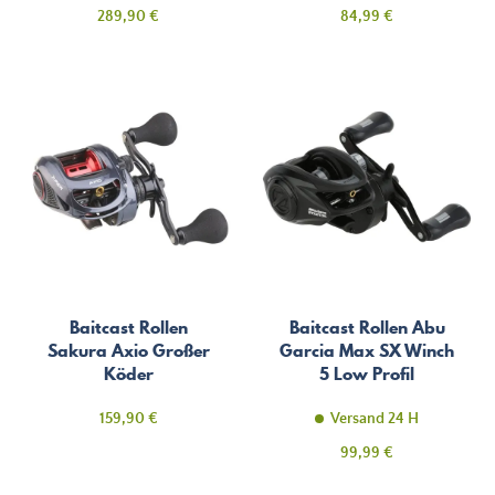
Preis
Preis
289,90 €
84,99 €
Baitcast Rollen
Baitcast Rollen Abu
Sakura Axio Großer
Garcia Max SX Winch
Köder
5 Low Profil
Preis
159,90 €
Versand 24 H
Preis
99,99 €