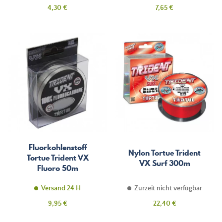
Preis
Preis
4,30 €
7,65 €
Fluorkohlenstoff
Nylon Tortue Trident
Tortue Trident VX
VX Surf 300m
Fluoro 50m
Versand 24 H
Zurzeit nicht verfügbar
Preis
Preis
9,95 €
22,40 €