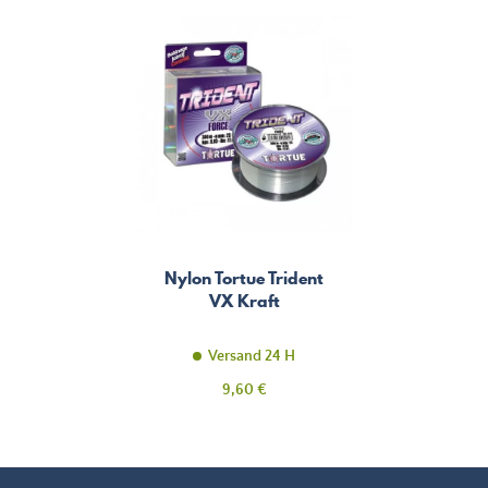
Nylon Tortue Trident
VX Kraft
Versand 24 H
Preis
9,60 €