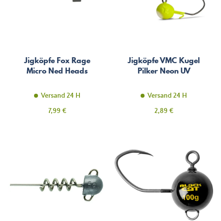
Jigköpfe Fox Rage
Jigköpfe VMC Kugel
Micro Ned Heads
Pilker Neon UV
Versand 24 H
Versand 24 H
Preis
Preis
7,99 €
2,89 €