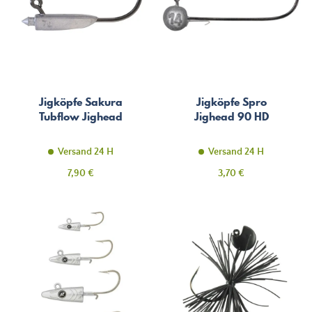
Jigköpfe Sakura
Jigköpfe Spro
Tubflow Jighead
Jighead 90 HD
Versand 24 H
Versand 24 H
Preis
Preis
7,90 €
3,70 €