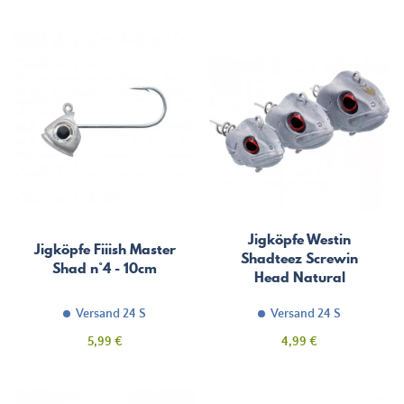
Jigköpfe Westin
Jigköpfe Fiiish Master
Shadteez Screwin
Shad n°4 - 10cm
Head Natural
Versand 24 S
Versand 24 S
Preis
Preis
5,99 €
4,99 €