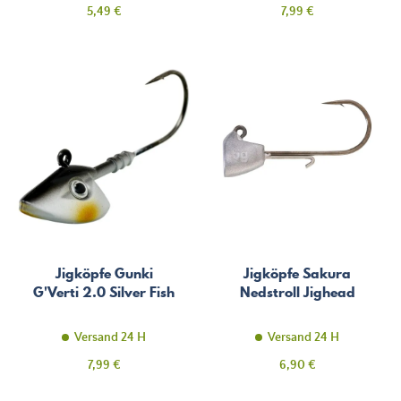
Preis
Preis
5,49 €
7,99 €
Jigköpfe Gunki
Jigköpfe Sakura
G'Verti 2.0 Silver Fish
Nedstroll Jighead
Versand 24 H
Versand 24 H
Preis
Preis
7,99 €
6,90 €