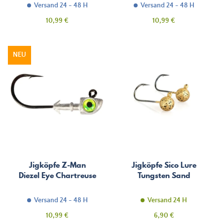
Versand 24 - 48 H
Versand 24 - 48 H
Preis
Preis
10,99 €
10,99 €
NEU
Jigköpfe Z-Man
Jigköpfe Sico Lure
Diezel Eye Chartreuse
Tungsten Sand
Versand 24 - 48 H
Versand 24 H
Preis
Preis
10,99 €
6,90 €