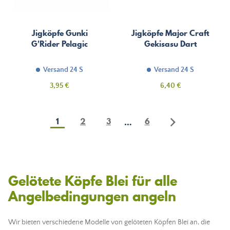
Jigköpfe Gunki
Jigköpfe Major Craft
G'Rider Pelagic
Gekisasu Dart
Versand 24 S
Versand 24 S
Preis
Preis
3,95 €
6,40 €
1
2
3
6
…
Gelötete Köpfe Blei für alle
Angelbedingungen angeln
Wir bieten verschiedene Modelle von gelöteten Köpfen Blei an, die