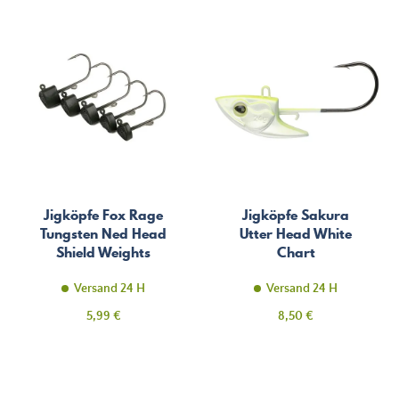
Jigköpfe Fox Rage
Jigköpfe Sakura
Tungsten Ned Head
Utter Head White
Shield Weights
Chart
Versand 24 H
Versand 24 H
Preis
Preis
5,99 €
8,50 €