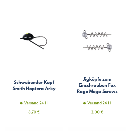
Jigköpfe zum
Schwebender Kopf
Einschrauben Fox
Smith Hoptera Arky
Rage Mega Screws
Versand 24 H
Versand 24 H
Preis
Preis
8,70 €
2,00 €