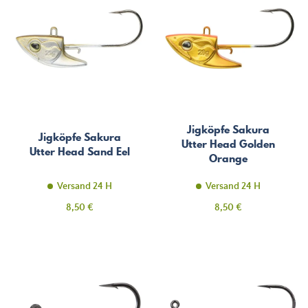
Jigköpfe Sakura
Jigköpfe Sakura
Utter Head Golden
Utter Head Sand Eel
Orange
Versand 24 H
Versand 24 H
Preis
Preis
8,50 €
8,50 €