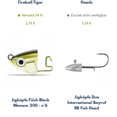
Fireball Tiger
Heads
Versand 24 H
Zurzeit nicht verfügbar
Preis
Preis
2,79 €
5,19 €
Jigköpfe Duo
Jigköpfe Fiiish Black
International Bayruf
Minnow 200 - n°6
BR Fish Head