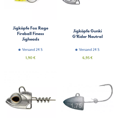
Jigköpfe Fox Rage
Jigköpfe Gunki
Fireball Finess
G'Rider Neutral
Jigheads
Versand 24 S
Versand 24 S
Preis
Preis
1,90 €
6,95 €