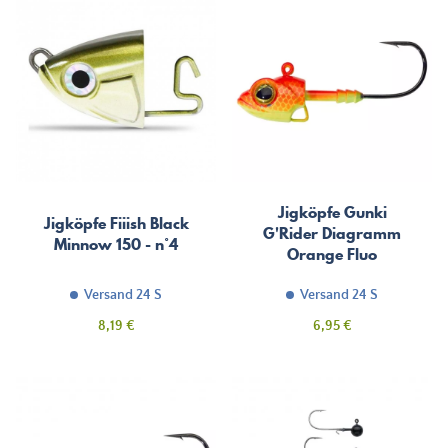
Jigköpfe Gunki
Jigköpfe Fiiish Black
G'Rider Diagramm
Minnow 150 - n°4
Orange Fluo
Versand 24 S
Versand 24 S
Preis
Preis
8,19 €
6,95 €