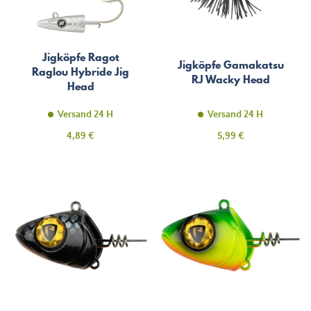
Jigköpfe Ragot
Jigköpfe Gamakatsu
Raglou Hybride Jig
RJ Wacky Head
Head
Versand 24 H
Versand 24 H
Preis
Preis
4,89 €
5,99 €