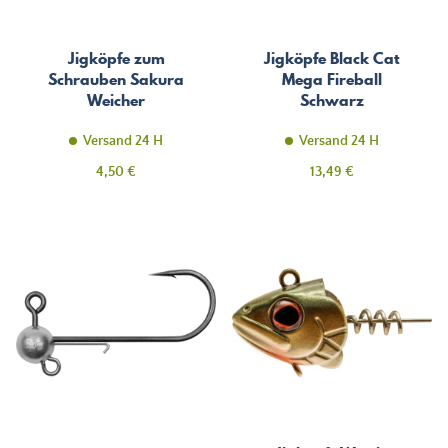
Jigköpfe zum
Jigköpfe Black Cat
Schrauben Sakura
Mega Fireball
Weicher
Schwarz
Lockschraubenkopf
Versand 24 H
Versand 24 H
Preis
Preis
4,50 €
13,49 €