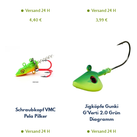
Versand 24 H
Versand 24 H
Preis
Preis
4,40 €
3,99 €
Jigköpfe Gunki
Schraubkopf VMC
G'Verti 2.0 Grün
Pela Pilker
Diagramm
Versand 24 H
Versand 24 H