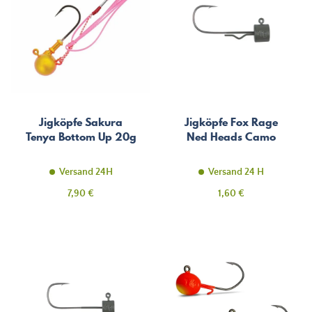
Jigköpfe Sakura
Jigköpfe Fox Rage
Tenya Bottom Up 20g
Ned Heads Camo
Versand 24H
Versand 24 H
Preis
Preis
7,90 €
1,60 €