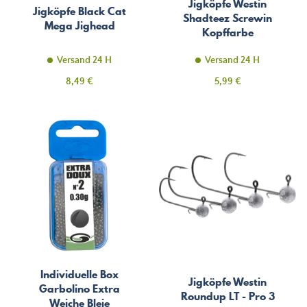
Jigköpfe Westin
Jigköpfe Black Cat
Shadteez Screwin
Mega Jighead
Kopffarbe
Versand 24 H
Versand 24 H
Preis
Preis
8,49 €
5,99 €
Individuelle Box
Jigköpfe Westin
Garbolino Extra
Roundup LT - Pro 3
Weiche Bleie