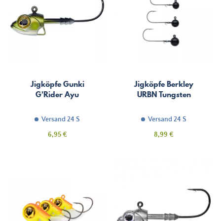
Jigköpfe Gunki
Jigköpfe Berkley
G'Rider Ayu
URBN Tungsten
Versand 24 S
Versand 24 S
Preis
Preis
6,95 €
8,99 €