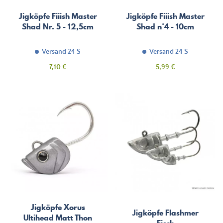
Jigköpfe Fiiish Master
Jigköpfe Fiiish Master
Shad Nr. 5 - 12,5cm
Shad n°4 - 10cm
Versand 24 S
Versand 24 S
Preis
Preis
7,10 €
5,99 €
Jigköpfe Xorus
Jigköpfe Flashmer
Ultihead Matt Thon
Fisch