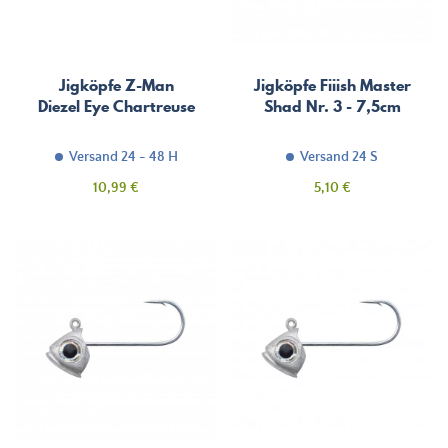
Jigköpfe Z-Man
Jigköpfe Fiiish Master
Diezel Eye Chartreuse
Shad Nr. 3 - 7,5cm
Versand 24 - 48 H
Versand 24 S
Preis
Preis
10,99 €
5,10 €