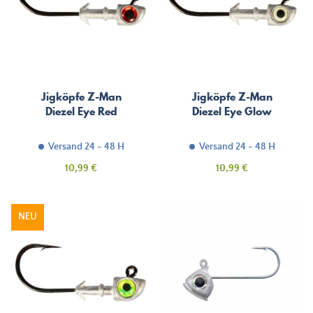
Jigköpfe Z-Man
Jigköpfe Z-Man
Diezel Eye Red
Diezel Eye Glow
Versand 24 - 48 H
Versand 24 - 48 H
Preis
Preis
10,99 €
10,99 €
NEU