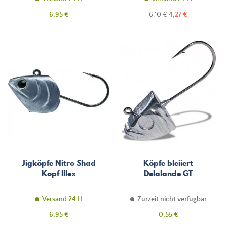
Preis
Regulärer
Preis
6,95 €
6,10 €
4,27 €
Preis
Jigköpfe Nitro Shad
Köpfe bleiiert
Kopf Illex
Delalande GT
Versand 24 H
Zurzeit nicht verfügbar
Preis
Preis
6,95 €
0,55 €