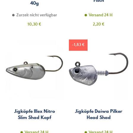
40g
Zurzeit nicht verfügbar
Versand 24 H
Preis
Preis
10,30 €
2,20 €
-1,83 €
Jigköpfe Illex Nitro
Jigköpfe Daiwa Pilker
Slim Shad Kopf
Head Shad
Versand 24 H
Versand 24 H