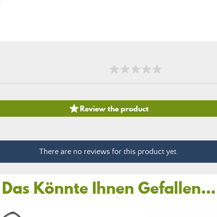

Review the product
There are no reviews for this product yet.
Das Könnte Ihnen Gefallen...