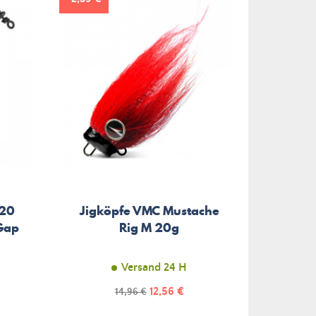
320
Jigköpfe VMC Mustache
Hak
Gap
Rig M 20g
75
Versand 24 H
Preis
Regulärer
12,56 €
14,96 €
Preis