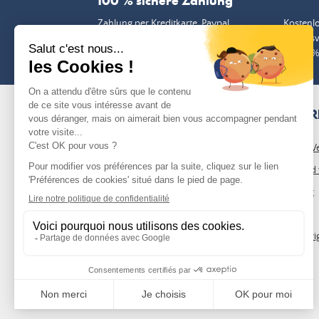
100 % sichere Zahlung
Zahlung per Kreditkarte, Paypal,
Kostenlo
Banküberweisung oder Scheck
Einkaufs
%
UNSER
Unsere V
Wer sind 
Der Blog
FAQs
Benötigen Sie einen Rat, einen
Zugehörig
Kostenvoranschlag oder möchten Sie die
Verfügbarkeit prüfen?
Schreiben Sie uns
05 54 54 14 43 (conseils)