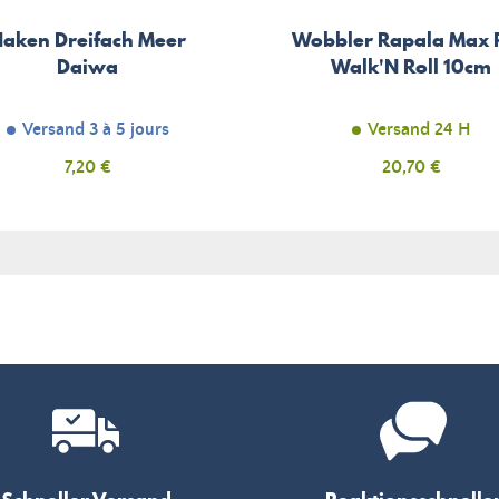
Haken Dreifach Meer
Wobbler Rapala Max 
Daiwa
Walk'N Roll 10cm
Versand 3 à 5 jours
Versand 24 H
Preis
7,20 €
Preis
20,70 €