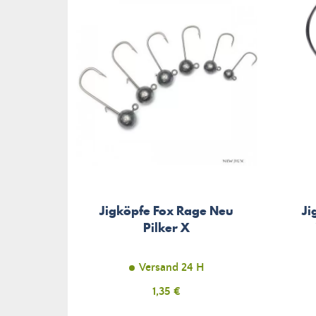
Jigköpfe Fox Rage Neu
Ji
Pilker X
Versand 24 H
Preis
1,35 €