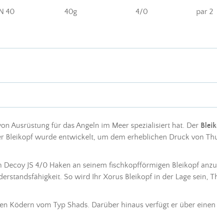
N 40
40g
4/0
par 2
 von Ausrüstung für das
Angeln
im Meer spezialisiert hat. Der
Blei
er
Bleikopf
wurde entwickelt, um dem erheblichen Druck von Thu
nen Decoy JS 4/0 Haken an seinem fischkopfförmigen
Bleikopf
anzu
erstandsfähigkeit. So wird Ihr Xorus
Bleikopf
in der Lage sein, T
en Ködern vom Typ Shads. Darüber hinaus verfügt er über einen k
.