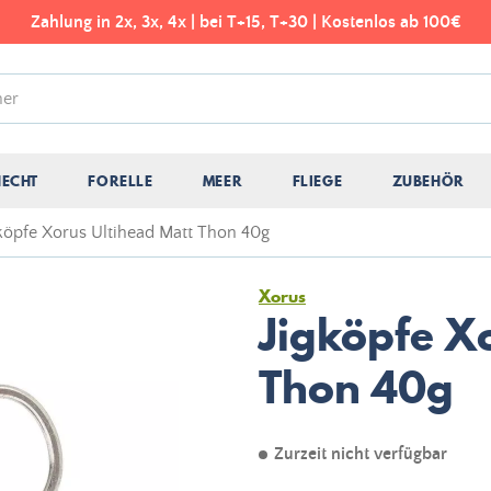
Zahlung in 2x, 3x, 4x | bei T+15, T+30 | Kostenlos ab 100€
HECHT
FORELLE
MEER
FLIEGE
ZUBEHÖR
gköpfe Xorus Ultihead Matt Thon 40g
Xorus
Jigköpfe X
Thon 40g
Zurzeit nicht verfügbar