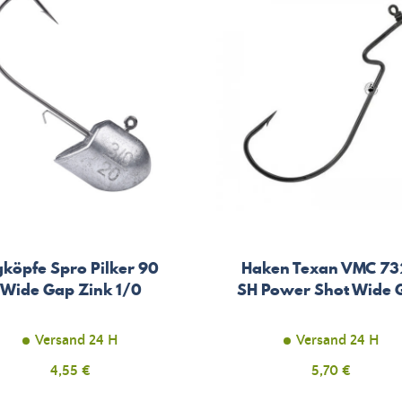
gköpfe Spro Pilker 90
Haken Texan VMC 7
Wide Gap Zink 1/0
SH Power Shot Wide 
Versand 24 H
Versand 24 H
Preis
4,55 €
Preis
5,70 €