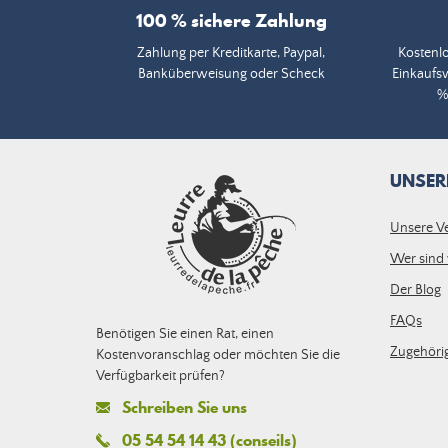
100 % sichere Zahlung
Zahlung per Kreditkarte, Paypal,
Kostenlo
Banküberweisung oder Scheck
Einkaufs
%
UNSER
Unsere V
Wer sind 
Der Blog
FAQs
Benötigen Sie einen Rat, einen
Zugehörig
Kostenvoranschlag oder möchten Sie die
Verfügbarkeit prüfen?
Schreiben Sie uns
05 54 54 14 43 (conseils)