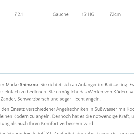
7.2:1
Gauche
151HG
72cm
 der Marke
Shimano
. Sie richtet sich an Anfänger im Baitcasting. E
 sehr einfach zu bedienen. Sie ermöglicht das Werfen von
Ködern
vo
, Zander, Schwarzbarsch und sogar Hecht angeln.
r den Einsatz verschiedener
Angeltechniken
in Süßwasser mit
Kö
kleinen
Ködern
zu angeln. Dennoch hat es die notwendige Kraft,
stung
als auch Ihren Komfort verbessern wird.
ten Verbundwerkstoff XT-7 gefertigt, der robust genug ist, um 