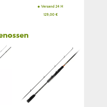
Versand 24 H
Preis
129,00 €
Genossen