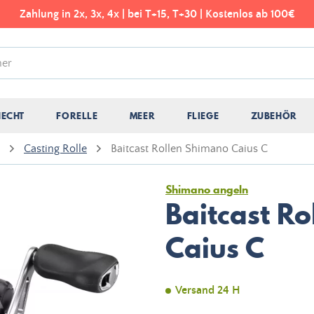
Zahlung in 2x, 3x, 4x | bei T+15, T+30 | Kostenlos ab 100€
HECHT
FORELLE
MEER
FLIEGE
ZUBEHÖR
Casting Rolle
Baitcast Rollen Shimano Caius C
Shimano angeln
Baitcast R
Caius C
Versand 24 H