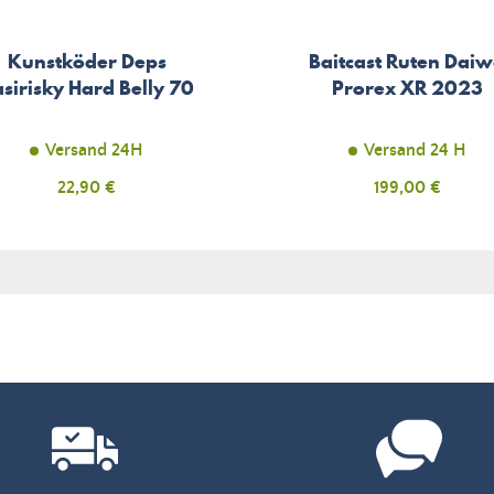
Kunstköder Deps
Baitcast Ruten Dai
sirisky Hard Belly 70
Prorex XR 2023
Versand 24H
Versand 24 H
Preis
22,90 €
Preis
199,00 €