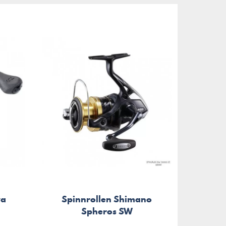
wa
Spinnrollen Shimano
Spheros SW