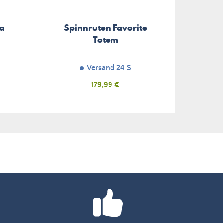
wa
Spinnruten Favorite
Totem
Versand 24 S
Preis
179,99 €