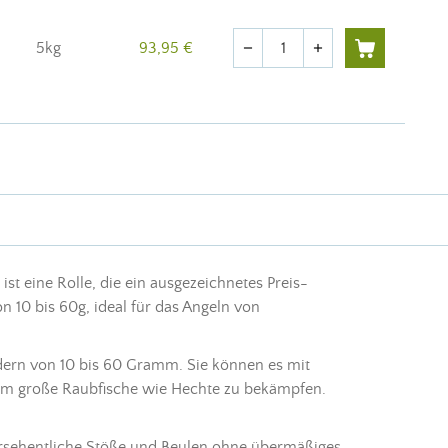
Menge
5kg
93,95 €
remove
add
s ist eine Rolle, die ein ausgezeichnetes Preis-
n 10 bis 60g, ideal für das
Angeln
von
dern
von 10 bis 60 Gramm. Sie können es mit
 um große Raubfische wie Hechte zu bekämpfen.
versehentliche Stöße und Beulen ohne übermäßiges