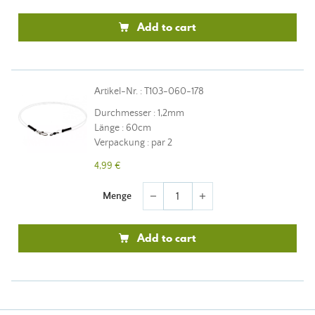
Add to cart
Artikel-Nr. : T103-060-178
Durchmesser : 1,2mm
Länge : 60cm
Verpackung : par 2
4,99 €
Menge
remove
add
Add to cart