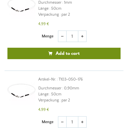
Durchmesser : 1mm
Länge : 50cm
Verpackung : par 2
4,99 €
Menge
remove
add
Add to cart
Artikel-Nr. : T103-050-176
Durchmesser : 0,90mm
Länge : 50cm
Verpackung : par 2
4,99 €
Menge
remove
add