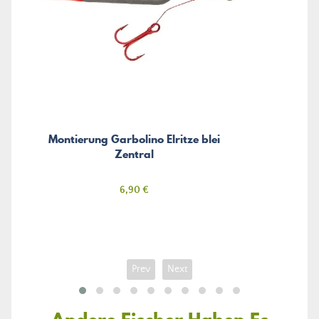
Montierung Garbolino Elritze blei
Zentral
Preis
6,90 €
Prev
Next