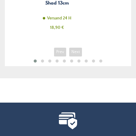
Shad 13cm
Versand 24 H
Preis
18,90 €
Prev
Next