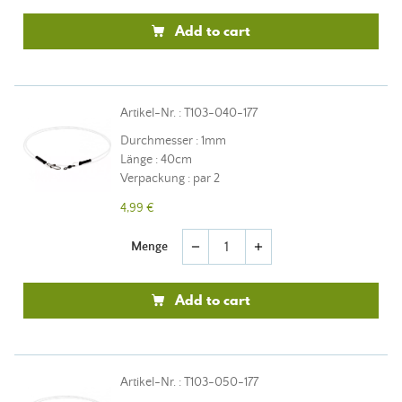
Add to cart
Artikel-Nr. : T103-040-177
Durchmesser : 1mm
Länge : 40cm
Verpackung : par 2
4,99 €
Menge
remove
add
Add to cart
Artikel-Nr. : T103-050-177