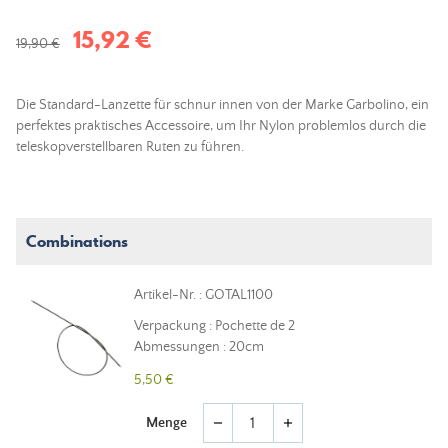
15,92 €
19,90 €
Die Standard-Lanzette für schnur innen von der Marke Garbolino, ein
perfektes praktisches Accessoire, um Ihr Nylon problemlos durch die
teleskopverstellbaren Ruten zu führen.
Combinations
Artikel-Nr. : GOTAL1100
Verpackung : Pochette de 2
Abmessungen : 20cm
5,50 €
Menge
remove
add