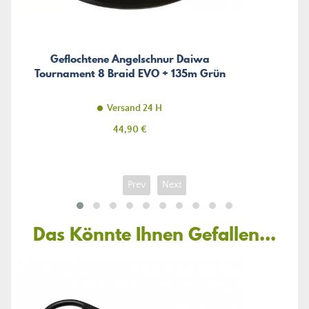
Geflochtene Angelschnur Daiwa
Tournament 8 Braid EVO + 135m Grün
Versand 24 H
Preis
44,90 €
Prev
Next
Das Könnte Ihnen Gefallen...