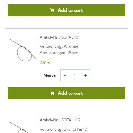
Add to cart
Artikel-Nr. : GOTAL1101
Verpackung : A l'unité
Abmessungen : 20cm
2,91 €
Menge
remove
add
Add to cart
Artikel-Nr. : GOTAL1102
Verpackung : Sachet Par 10