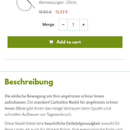
Abmessungen : 20cm
19,90 €
15,92 €
Menge
remove
add
Add to cart
Beschreibung
Die einfache Bewegung um Ihre angelruten schnur Innen
aufzubauen:
Die
standard Garbolino Nadel für angelruten schnur
Innen 20cm
gibt Ihnen das nötige Vertrauen beim Spulen und
schnellen Aufbauen vor Tagesanbruch.
Diese Nadel bietet eine
beachtliche Einfädelgenauigkeit
sowohl für
feine Linien als auch für dickere Nylon. Ihre ergonomische Form und