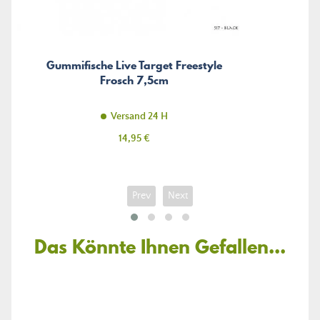
Gummifische Live Target Freestyle
Frosch 7,5cm
Versand 24 H
Preis
14,95 €
Prev
Next
Das Könnte Ihnen Gefallen...