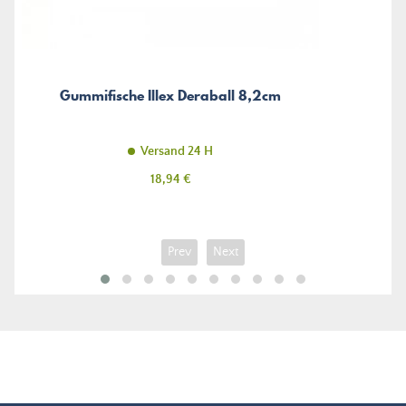
Gummifische Illex Deraball 8,2cm
Versand 24 H
Preis
18,94 €
Prev
Next