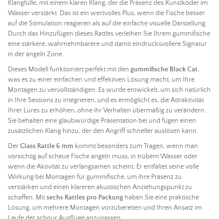
Klangfülle, mit einem klaren Klang, der die Präsenz des Kunstköder im
Wasser verstärkt. Das ist ein wertvolles Plus, wenn die Fische besser
auf die Stimulation reagieren als auf die einfache visuelle Darstellung.
Durch das Hinzufügen dieses Rattles verleihen Sie Ihrem gummifische
eine stärkere, wahrnehmbarere und damit eindrucksvollere Signatur
in der angeln Zone.
Dieses Modell funktioniert perfekt mit den
gummifische Black Cat
,
was es zu einer einfachen und effektiven Lösung macht, um Ihre
Montagen zu vervollständigen. Es wurde entwickelt, um sich natürlich
in Ihre Sessions zu integrieren, und es ermöglicht es, die Attraktivität
Ihrer
Lures
zu erhöhen, ohne ihr Verhalten übermäßig zu verändern.
Sie behalten eine glaubwürdige Präsentation bei und fügen einen
zusätzlichen Klang hinzu, der den Angriff schneller auslösen kann.
Der
Glass Rattle 6 mm
kommt besonders zum Tragen, wenn man
vorsichtig auf scheue Fische angeln muss, in trübem Wasser oder
wenn die Aktivität zu verlangsamen scheint. Er entfaltet seine volle
Wirkung bei Montagen für gummifische, um ihre Präsenz zu
verstärken und einen klareren akustischen Anziehungspunkt zu
schaffen. Mit
sechs Rattles pro Packung
haben Sie eine praktische
Lösung, um mehrere Montagen vorzubereiten und Ihren Ansatz im
Laufe der schnur Ausflüge anzupassen.