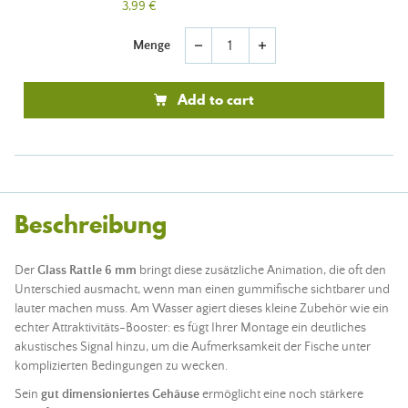
3,99 €
Menge
remove
add
Add to cart
Beschreibung
Der
Glass Rattle 6 mm
bringt diese zusätzliche Animation, die oft den
Unterschied ausmacht, wenn man einen gummifische sichtbarer und
lauter machen muss. Am Wasser agiert dieses kleine Zubehör wie ein
echter Attraktivitäts-Booster: es fügt Ihrer Montage ein deutliches
akustisches Signal hinzu, um die Aufmerksamkeit der Fische unter
komplizierten Bedingungen zu wecken.
Sein
gut dimensioniertes Gehäuse
ermöglicht eine noch stärkere