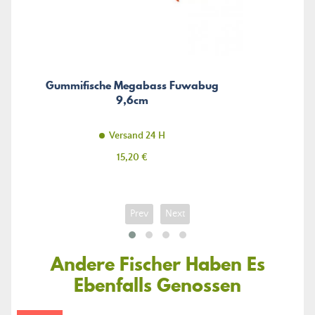
Gummifische Megabass Fuwabug
9,6cm
Versand 24 H
Preis
15,20 €
Prev
Next
Andere Fischer Haben Es
Ebenfalls Genossen