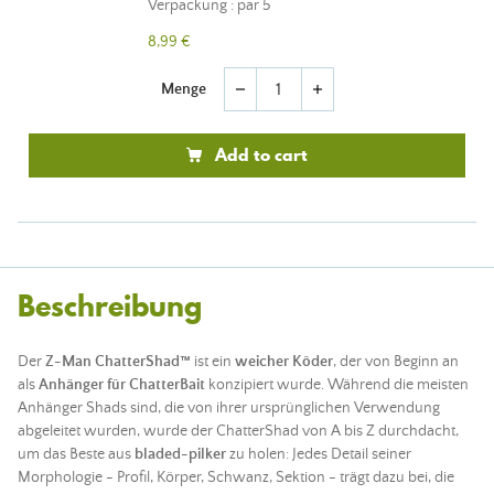
Verpackung : par 5
8,99 €
Menge
remove
add
Add to cart
Beschreibung
Der
Z-Man ChatterShad™
ist ein
weicher Köder
, der von Beginn an
als
Anhänger für ChatterBait
konzipiert wurde. Während die meisten
Anhänger Shads sind, die von ihrer ursprünglichen Verwendung
abgeleitet wurden, wurde der ChatterShad von A bis Z durchdacht,
um das Beste aus
bladed-pilker
zu holen: Jedes Detail seiner
Morphologie - Profil, Körper, Schwanz, Sektion - trägt dazu bei, die