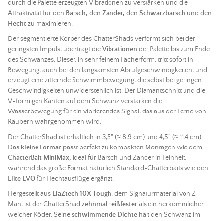
durch die Palette erzeugten Vibrationen zu verstärken und die
Attraktivität für den
Barsch,
den
Zander,
den
Schwarzbarsch
und den
Hecht
zu maximieren.
Der segmentierte Körper des ChatterShads verformt sich bei der
geringsten Impuls, überträgt die
Vibrationen
der Palette bis zum Ende
des Schwanzes. Dieser, in sehr feinem Fächerform, tritt sofort in
Bewegung, auch bei den langsamsten Abrufgeschwindigkeiten, und
erzeugt eine zitternde Schwimmbewegung, die selbst bei geringen
Geschwindigkeiten unwiderstehlich ist. Der Diamantschnitt und die
V-förmigen Kanten auf dem Schwanz verstärken die
Wasserbewegung für ein vibrierendes Signal, das aus der Ferne von
Räubern wahrgenommen wird.
Der ChatterShad ist erhältlich in 3,5" (≈ 8,9 cm) und 4,5" (≈ 11,4 cm).
Das
kleine Format
passt perfekt zu kompakten Montagen wie dem
ChatterBait MiniMax,
ideal für Barsch und Zander in Feinheit,
während das große Format natürlich Standard-Chatterbaits wie den
Elite EVO
für Hechtausflüge ergänzt.
Hergestellt aus
ElaZtech
10X Tough
, dem Signaturmaterial von Z-
Man, ist der ChatterShad
zehnmal reißfester
als ein herkömmlicher
weicher Köder
. Seine
schwimmende Dichte
hält den Schwanz im