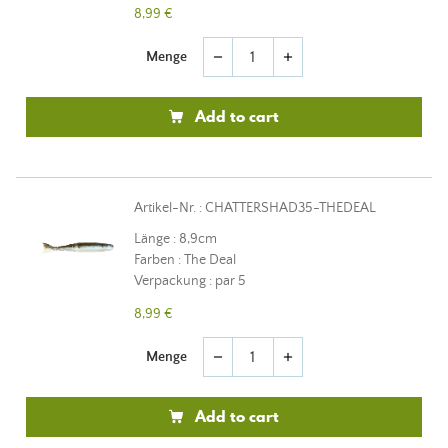
8,99 €
Menge
remove
add
Add to cart
Artikel-Nr. : CHATTERSHAD35-THEDEAL
Länge : 8,9cm
Farben : The Deal
Verpackung : par 5
8,99 €
Menge
remove
add
Add to cart