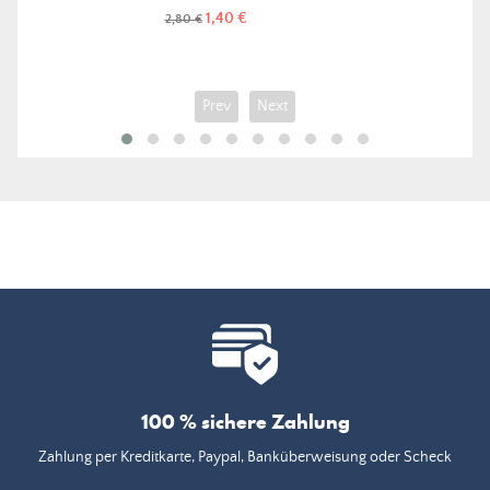
Preis
Regulärer
1,40 €
2,80 €
Preis
Prev
Next
100 % sichere Zahlung
Zahlung per Kreditkarte, Paypal, Banküberweisung oder Scheck