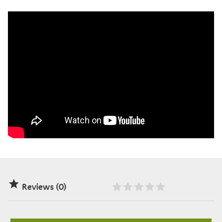

Reviews (0)