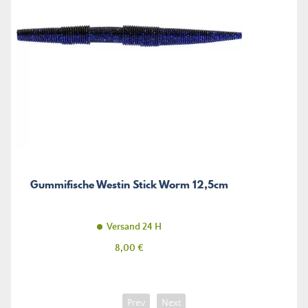
Gummifische Westin Stick Worm 12,5cm
Versand 24 H
Preis
8,00 €
Prev
Next