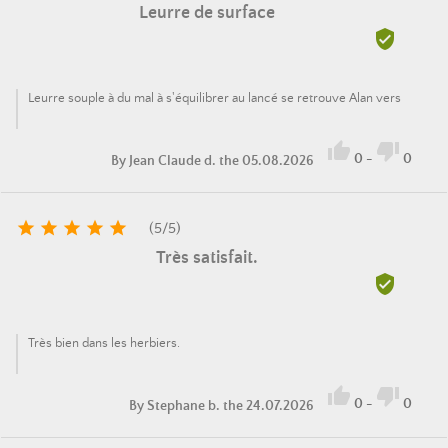
Leurre de surface

Leurre souple à du mal à s'équilibrer au lancé se retrouve Alan vers


0
-
0
By
Jean Claude d.
the 05.08.2026





(
5
/
5
)
Très satisfait.

Très bien dans les herbiers.


0
-
0
By
Stephane b.
the 24.07.2026