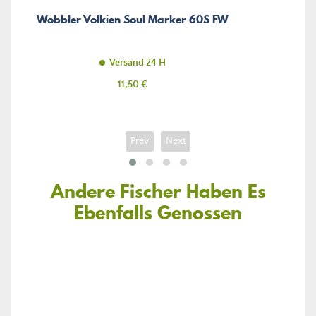
Wobbler Volkien Soul Marker 60S FW
Versand 24 H
Preis
11,50 €
Prev
Next
Andere Fischer Haben Es
Ebenfalls Genossen