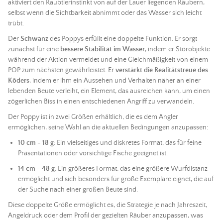
aktiviert den Raubtierinstinkt von auf der Lauer liegenden Räubern,
selbst wenn die Sichtbarkeit abnimmt oder das Wasser sich leicht
trübt.
Der
Schwanz
des Poppys erfüllt eine doppelte Funktion. Er sorgt
zunächst für eine
bessere Stabilität im Wasser
, indem er Störobjekte
während der Aktion vermeidet und eine Gleichmäßigkeit von einem
POP zum nächsten gewährleistet. Er
verstärkt die Realitätstreue des
Köders
, indem er ihm ein Aussehen und Verhalten näher an einer
lebenden Beute verleiht, ein Element, das ausreichen kann, um einen
zögerlichen Biss in einen entschiedenen Angriff zu verwandeln.
Der Poppy ist in zwei Größen erhältlich, die es dem Angler
ermöglichen, seine Wahl an die aktuellen Bedingungen anzupassen:
10 cm - 18 g
: Ein vielseitiges und diskretes Format, das für feine
Präsentationen oder vorsichtige Fische geeignet ist.
14 cm - 48 g
: Ein größeres Format, das eine größere Wurfdistanz
ermöglicht und sich besonders für große Exemplare eignet, die auf
der Suche nach einer großen Beute sind.
Diese doppelte Größe ermöglicht es, die Strategie je nach Jahreszeit,
Angeldruck oder dem Profil der gezielten Räuber anzupassen, was