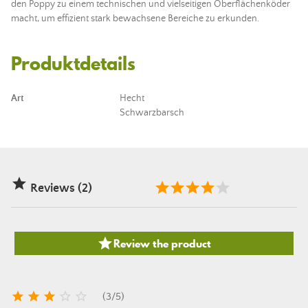
den Poppy zu einem technischen und vielseitigen Oberflächen
köder
macht, um effizient stark bewachsene Bereiche zu erkunden.
Produktdetails
Art
Hecht
Schwarzbarsch

Reviews (2)

Review the product





(
3
/
5
)