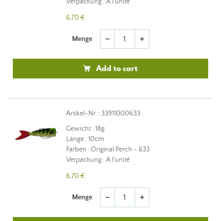
Verpackung : A l'unité
6,70 €
Menge
remove
add
Add to cart
Artikel-Nr. : 33911000633
Gewicht : 18g
Länge : 10cm
Farben : Original Perch - 633
Verpackung : A l'unité
6,70 €
Menge
remove
add