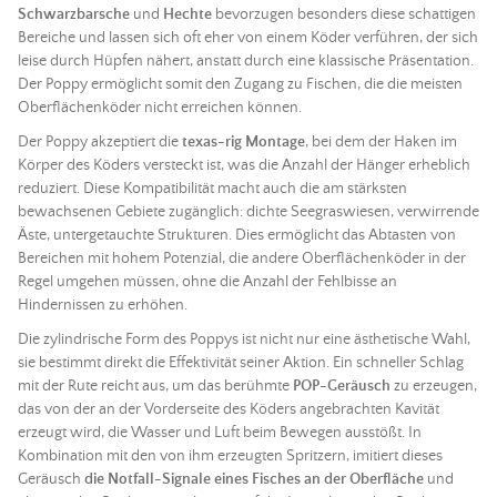
Schwarzbarsche
und
Hechte
bevorzugen besonders diese schattigen
Bereiche und lassen sich oft eher von einem
Köder
verführen, der sich
leise durch Hüpfen nähert, anstatt durch eine klassische Präsentation.
Der Poppy ermöglicht somit den Zugang zu Fischen, die die meisten
Oberflächen
köder
nicht erreichen können.
Der Poppy akzeptiert die
texas-rig Montage
, bei dem der
Haken
im
Körper des
Köders
versteckt ist, was die Anzahl der Hänger erheblich
reduziert. Diese Kompatibilität macht auch die am stärksten
bewachsenen Gebiete zugänglich: dichte Seegraswiesen, verwirrende
Äste, untergetauchte Strukturen. Dies ermöglicht das Abtasten von
Bereichen mit hohem Potenzial, die andere Oberflächen
köder
in der
Regel umgehen müssen, ohne die Anzahl der Fehlbisse an
Hindernissen zu erhöhen.
Die zylindrische Form des Poppys ist nicht nur eine ästhetische Wahl,
sie bestimmt direkt die Effektivität seiner Aktion. Ein schneller Schlag
mit der
Rute
reicht aus, um das berühmte
POP-Geräusch
zu erzeugen,
das von der an der Vorderseite des
Köders
angebrachten Kavität
erzeugt wird, die Wasser und Luft beim Bewegen ausstößt. In
Kombination mit den von ihm erzeugten Spritzern, imitiert dieses
Geräusch
die Notfall-Signale eines Fisches an der Oberfläche
und