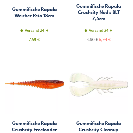
Gummifische Rapala
Gummifische Rapala
Crushcity Ned's BLT
Weicher Peto 18cm
7,5cm
Versand 24 H
Versand 24 H
Preis
Regulärer
Preis
7,59 €
8,60 €
5,94 €
Preis
Gummifische Rapala
Gummifische Rapala
Crushcity Freeloader
Crushcity Cleanup