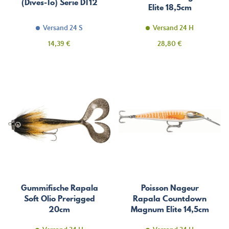
(Dives-To) Serie DT12
Elite 18,5cm
Versand 24 S
Versand 24 H
Preis
Preis
14,39 €
28,80 €
Gummifische Rapala
Poisson Nageur
Soft Olio Prerigged
Rapala Countdown
20cm
Magnum Elite 14,5cm