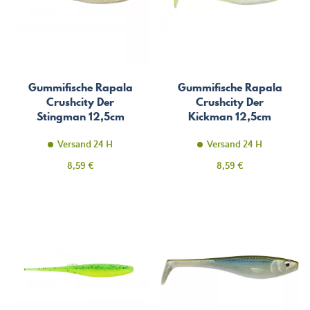
Gummifische Rapala
Gummifische Rapala
Crushcity Der
Crushcity Der
Stingman 12,5cm
Kickman 12,5cm
Versand 24 H
Versand 24 H
Preis
Preis
8,59 €
8,59 €