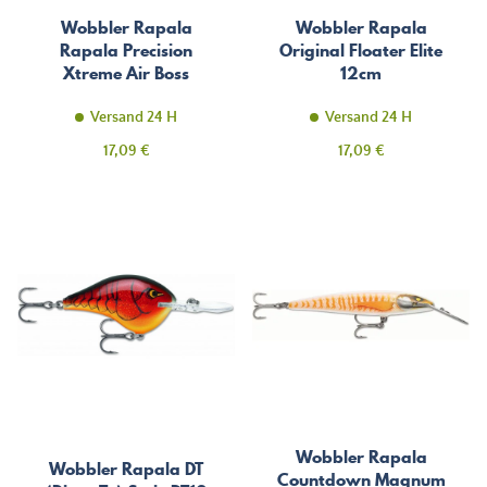
Wobbler Rapala
Wobbler Rapala
Rapala Precision
Original Floater Elite
Xtreme Air Boss
12cm
Saltwater 10cm
Versand 24 H
Versand 24 H
Preis
Preis
17,09 €
17,09 €
Wobbler Rapala
Wobbler Rapala DT
Countdown Magnum