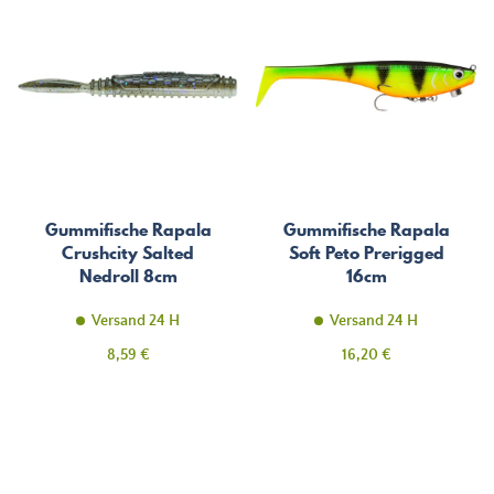
Gummifische Rapala
Gummifische Rapala
Crushcity Salted
Soft Peto Prerigged
Nedroll 8cm
16cm
Versand 24 H
Versand 24 H
Preis
Preis
8,59 €
16,20 €