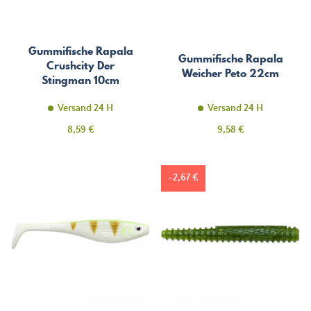
Gummifische Rapala
Gummifische Rapala
Crushcity Der
Weicher Peto 22cm
Stingman 10cm
Versand 24 H
Versand 24 H
Preis
Preis
8,59 €
9,58 €
-2,67 €