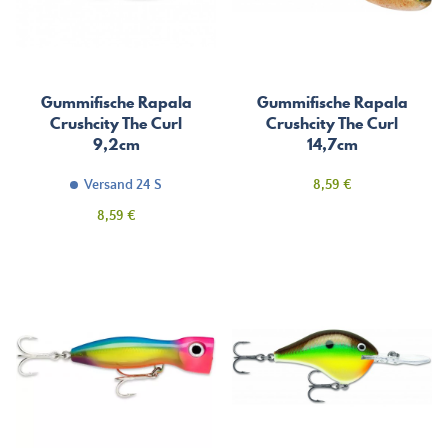
Gummifische Rapala
Gummifische Rapala
Crushcity The Curl
Crushcity The Curl
9,2cm
14,7cm
Preis
Versand 24 S
8,59 €
Preis
8,59 €