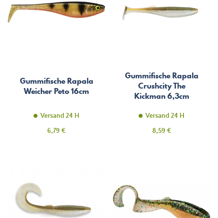
Gummifische Rapala
Gummifische Rapala
Crushcity The
Weicher Peto 16cm
Kickman 6,3cm
Versand 24 H
Versand 24 H
Preis
Preis
6,79 €
8,59 €