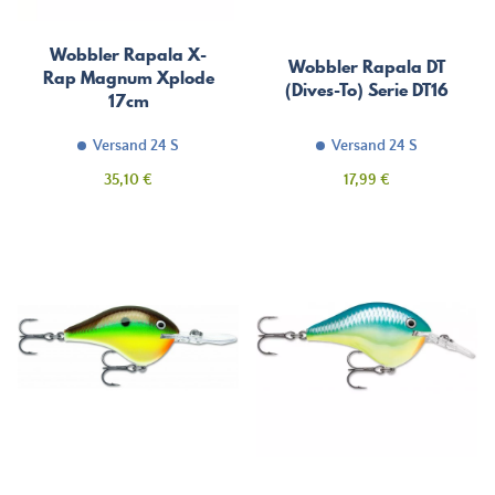
Wobbler Rapala X-
Wobbler Rapala DT
Rap Magnum Xplode
(Dives-To) Serie DT16
17cm
Versand 24 S
Versand 24 S
Preis
Preis
35,10 €
17,99 €