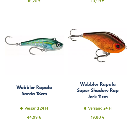
Preis
Preis
16,20 €
10,99 €
Wobbler Rapala
Wobbler Rapala
Super Shadow Rap
Sarda 18cm
Jerk 11cm
Versand 24 H
Versand 24 H
Preis
Preis
44,99 €
19,80 €