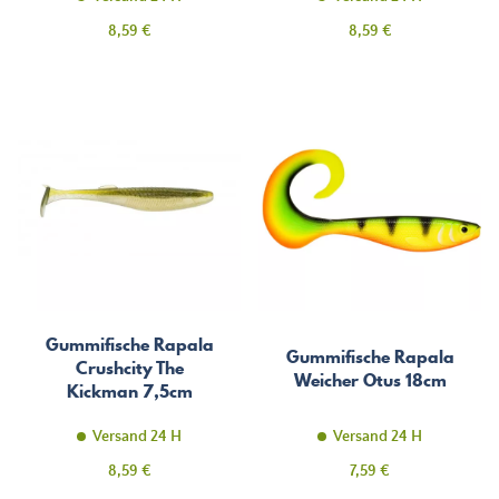
Preis
Preis
8,59 €
8,59 €
Gummifische Rapala
Gummifische Rapala
Crushcity The
Weicher Otus 18cm
Kickman 7,5cm
Versand 24 H
Versand 24 H
Preis
Preis
8,59 €
7,59 €