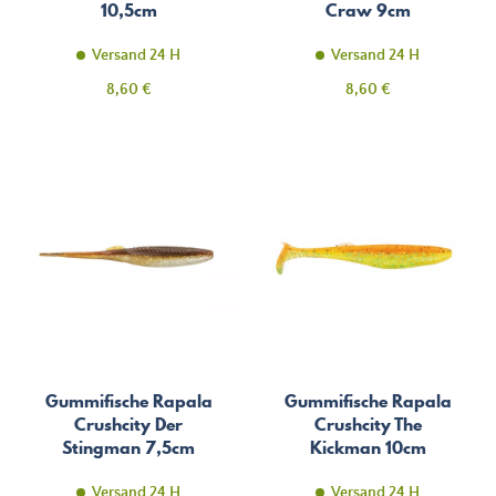
10,5cm
Craw 9cm
Versand 24 H
Versand 24 H
Preis
Preis
8,60 €
8,60 €
Gummifische Rapala
Gummifische Rapala
Crushcity Der
Crushcity The
Stingman 7,5cm
Kickman 10cm
Versand 24 H
Versand 24 H