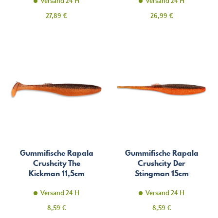
Versand 24 H
Versand 24 H
Preis
Preis
27,89 €
26,99 €
Gummifische Rapala
Gummifische Rapala
Crushcity The
Crushcity Der
Kickman 11,5cm
Stingman 15cm
Versand 24 H
Versand 24 H
Preis
Preis
8,59 €
8,59 €