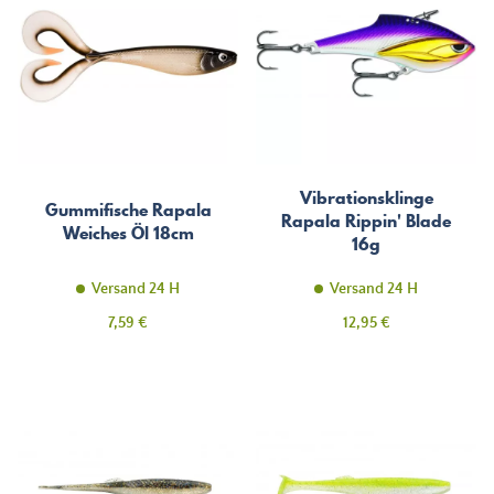
Vibrationsklinge
Gummifische Rapala
Rapala Rippin' Blade
Weiches Öl 18cm
16g
Versand 24 H
Versand 24 H
Preis
Preis
7,59 €
12,95 €