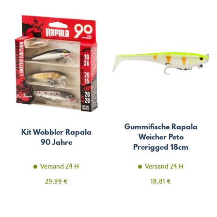
Gummifische Rapala
Kit Wobbler Rapala
Weicher Peto
90 Jahre
Prerigged 18cm
Versand 24 H
Versand 24 H
Preis
Preis
29,99 €
18,81 €