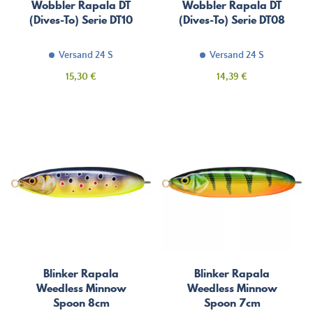
Wobbler Rapala DT
Wobbler Rapala DT
(Dives-To) Serie DT10
(Dives-To) Serie DT08
Versand 24 S
Versand 24 S
Preis
Preis
15,30 €
14,39 €
Blinker Rapala
Blinker Rapala
Weedless Minnow
Weedless Minnow
Spoon 8cm
Spoon 7cm