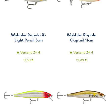
Wobbler Rapala X-
Wobbler Rapala
Light Pencil 5cm
Claptail 11cm
Versand 24 H
Versand 24 H
Preis
Preis
11,50 €
19,89 €