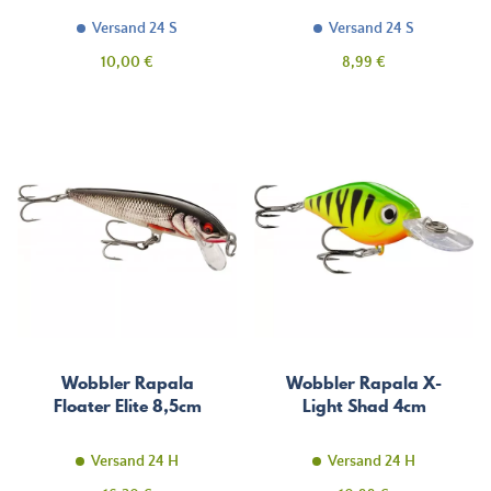
Versand 24 S
Versand 24 S
Preis
Preis
10,00 €
8,99 €
Wobbler Rapala
Wobbler Rapala X-
Floater Elite 8,5cm
Light Shad 4cm
Versand 24 H
Versand 24 H