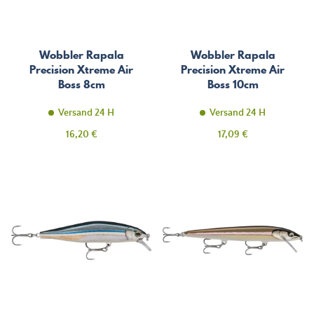
Wobbler Rapala
Wobbler Rapala
Precision Xtreme Air
Precision Xtreme Air
Boss 8cm
Boss 10cm
Versand 24 H
Versand 24 H
Preis
Preis
16,20 €
17,09 €