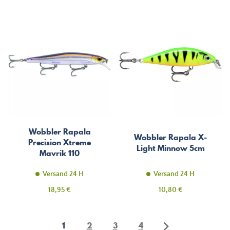
Wobbler Rapala
Wobbler Rapala X-
Precision Xtreme
Light Minnow 5cm
Mavrik 110
Versand 24 H
Versand 24 H
Preis
Preis
18,95 €
10,80 €
1
2
3
4