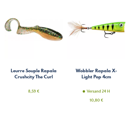
Leurre Souple Rapala
Wobbler Rapala X-
Crushcity The Curl
Light Pop 4cm
Preis
8,59 €
Versand 24 H
Preis
10,80 €