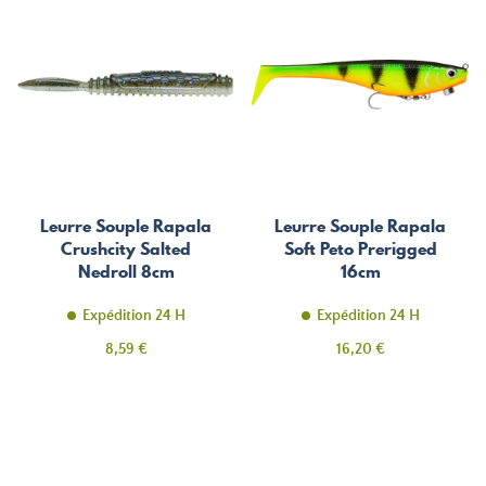
Leurre Souple Rapala
Leurre Souple Rapala
Crushcity Salted
Soft Peto Prerigged
Nedroll 8cm
16cm
Expédition 24 H
Expédition 24 H
Prix
Prix
8,59 €
16,20 €