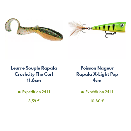
Leurre Souple Rapala
Poisson Nageur
Crushcity The Curl
Rapala X-Light Pop
11,6cm
4cm
Expédition 24 H
Expédition 24 H
Prix
Prix
8,59 €
10,80 €