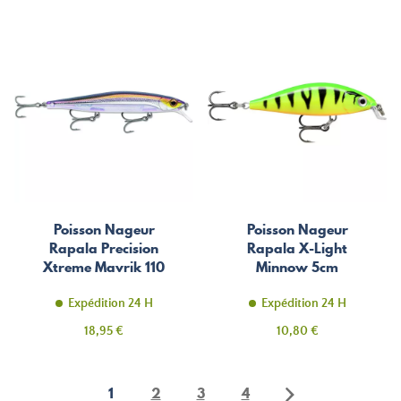
Poisson Nageur
Poisson Nageur
Rapala Precision
Rapala X-Light
Xtreme Mavrik 110
Minnow 5cm
Expédition 24 H
Expédition 24 H
Prix
Prix
18,95 €
10,80 €
1
2
3
4