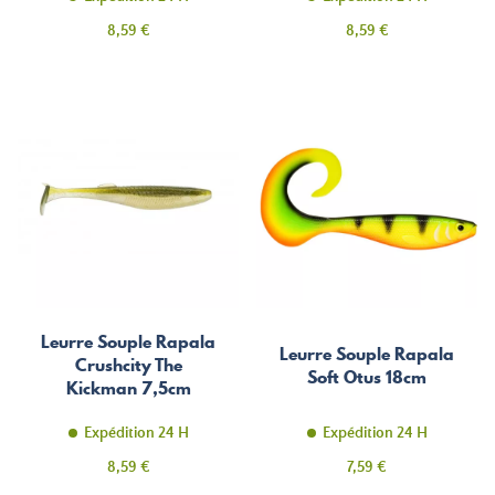
Prix
Prix
8,59 €
8,59 €
Leurre Souple Rapala
Leurre Souple Rapala
Crushcity The
Soft Otus 18cm
Kickman 7,5cm
Expédition 24 H
Expédition 24 H
Prix
Prix
8,59 €
7,59 €