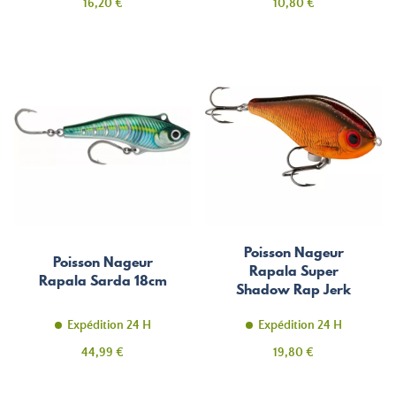
Prix
Prix
16,20 €
10,80 €
Poisson Nageur
Poisson Nageur
Rapala Super
Rapala Sarda 18cm
Shadow Rap Jerk
11cm
Expédition 24 H
Expédition 24 H
Prix
Prix
44,99 €
19,80 €