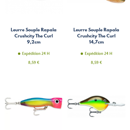
Leurre Souple Rapala
Leurre Souple Rapala
Crushcity The Curl
Crushcity The Curl
9,2cm
14,7cm
Expédition 24 H
Expédition 24 H
Prix
Prix
8,59 €
8,59 €