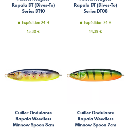
Rapala DT (Dives-To)
Rapala DT (Dives-To)
Series DT10
Series DT08
Expédition 24 H
Expédition 24 H
Prix
Prix
15,30 €
14,39 €
Cuiller Ondulante
Cuiller Ondulante
Rapala Weedless
Rapala Weedless
Minnow Spoon 8cm
Minnow Spoon 7cm