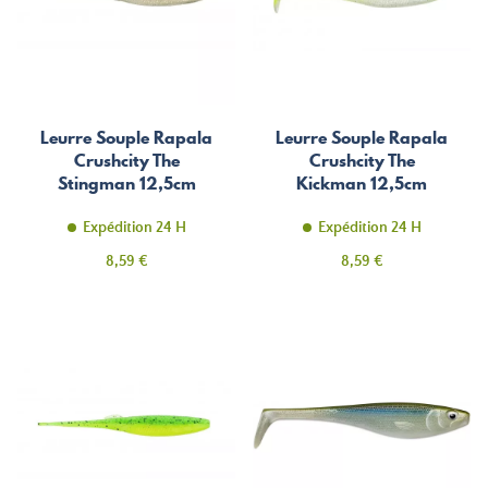
Leurre Souple Rapala
Leurre Souple Rapala
Crushcity The
Crushcity The
Stingman 12,5cm
Kickman 12,5cm
Expédition 24 H
Expédition 24 H
Prix
Prix
8,59 €
8,59 €