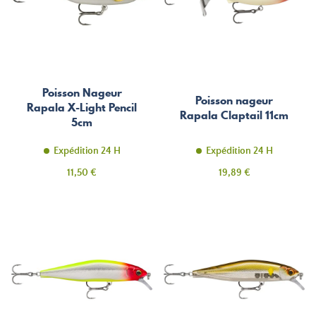
Poisson Nageur
Poisson nageur
Rapala X-Light Pencil
Rapala Claptail 11cm
5cm
Expédition 24 H
Expédition 24 H
Prix
Prix
11,50 €
19,89 €