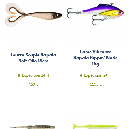
Lame Vibrante
Leurre Souple Rapala
Rapala Rippin' Blade
Soft Olio 18cm
16g
Expédition 24 H
Expédition 24 H
Prix
Prix
7,59 €
12,95 €