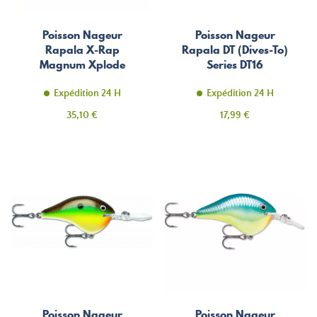
Poisson Nageur
Poisson Nageur
Rapala X-Rap
Rapala DT (Dives-To)
Magnum Xplode
Series DT16
17cm
Expédition 24 H
Expédition 24 H
Prix
Prix
35,10 €
17,99 €
Poisson Nageur
Poisson Nageur