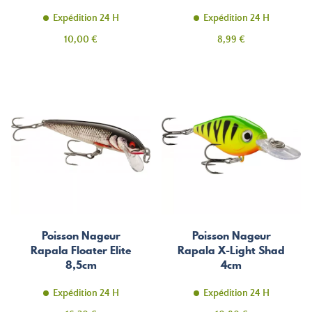
Expédition 24 H
Expédition 24 H
Prix
Prix
10,00 €
8,99 €
Poisson Nageur
Poisson Nageur
Rapala Floater Elite
Rapala X-Light Shad
8,5cm
4cm
Expédition 24 H
Expédition 24 H