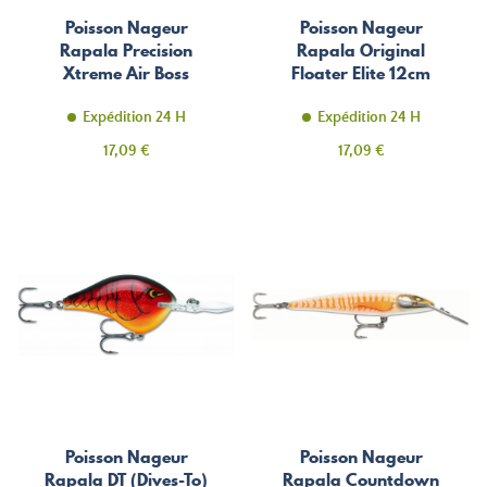
Poisson Nageur
Poisson Nageur
Rapala Precision
Rapala Original
Xtreme Air Boss
Floater Elite 12cm
Saltwater 10cm
Expédition 24 H
Expédition 24 H
Prix
Prix
17,09 €
17,09 €
Poisson Nageur
Poisson Nageur
Rapala DT (Dives-To)
Rapala Countdown