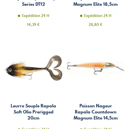
Series DT12
Magnum Elite 18,5cm
Expédition 24 H
Expédition 24 H
Prix
Prix
14,39 €
28,80 €
Leurre Souple Rapala
Poisson Nageur
Soft Olio Prerigged
Rapala Countdown
20cm
Magnum Elite 14,5cm