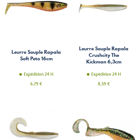
Leurre Souple Rapala
Leurre Souple Rapala
Crushcity The
Soft Peto 16cm
Kickman 6,3cm
Expédition 24 H
Expédition 24 H
Prix
Prix
6,79 €
8,59 €