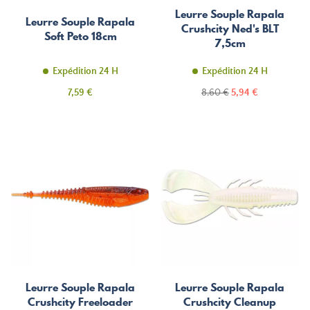
Leurre Souple Rapala
Leurre Souple Rapala
Crushcity Ned's BLT
Soft Peto 18cm
7,5cm
Expédition 24 H
Expédition 24 H
Prix
Prix
Prix
7,59 €
8,60 €
5,94 €
de
base
Leurre Souple Rapala
Leurre Souple Rapala
Crushcity Freeloader
Crushcity Cleanup