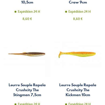
10,5cm
Craw 9cm
Expédition 24 H
Expédition 24 H
Prix
Prix
8,60 €
8,60 €
Leurre Souple Rapala
Leurre Souple Rapala
Crushcity The
Crushcity The
Stingman 7,5cm
Kickman 10cm
Expédition 24 H
Expédition 24 H