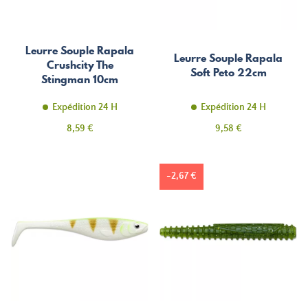
Leurre Souple Rapala
Leurre Souple Rapala
Crushcity The
Soft Peto 22cm
Stingman 10cm
Expédition 24 H
Expédition 24 H
Prix
Prix
8,59 €
9,58 €
-2,67 €