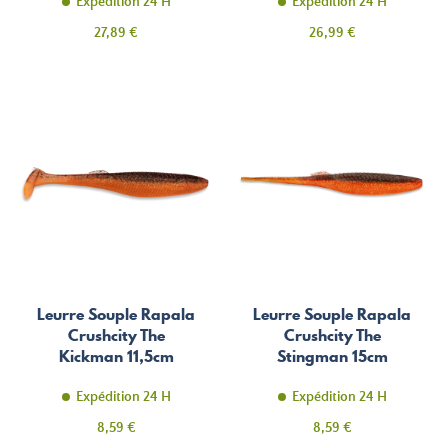
Expédition 24 H
Expédition 24 H
Prix
Prix
27,89 €
26,99 €
Leurre Souple Rapala
Leurre Souple Rapala
Crushcity The
Crushcity The
Kickman 11,5cm
Stingman 15cm
Expédition 24 H
Expédition 24 H
Prix
Prix
8,59 €
8,59 €