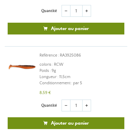
Quantité
remove
add
Ajouter au panier
Référence : RA3925086
coloris : RCW
Poids : 9g
Longueur : 11,5cm
Conditionnement : par 5
8,59 €
Quantité
remove
add
Ajouter au panier