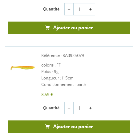
Quantité
remove
add
Ajouter au panier
Référence : RA3925079
coloris : FF
Poids : 9g
Longueur : 11,5cm
Conditionnement : par 5
8,59 €
Quantité
remove
add
Ajouter au panier