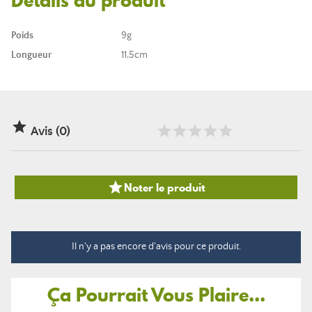
Détails du produit
Poids
9g
Longueur
11,5cm

Avis (0)

Noter le produit
Il n'y a pas encore d'avis pour ce produit.
Ça Pourrait Vous Plaire...