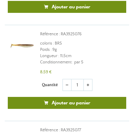
Ajouter au panier
Référence : RA3925076
coloris : BRS
Poids : 9g
Longueur : 11,5cm
Conditionnement : par 5
8,59 €
Quantité
remove
add
Ajouter au panier
Référence : RA3925077