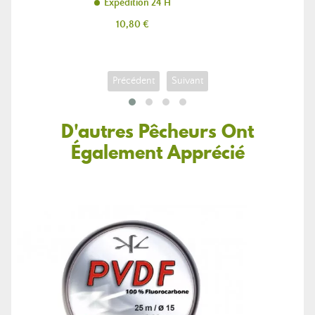
Expédition 24 H
Prix
10,80 €
Précédent
Suivant
D'autres Pêcheurs Ont
Également Apprécié