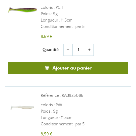
coloris : PCH
Poids : 9g
Longueur : 11,5cm
Conditionnement : par 5
8,59 €
Quantité
remove
add
Ajouter au panier
Référence : RA3925085
coloris : PW
Poids : 9g
Longueur : 11,5cm
Conditionnement : par 5
8,59 €