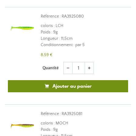
Référence : RA3925080
coloris : LCH
Poids : 9g
Longueur : 11,5cm
Conditionnement : par 5
8,59 €
Quantité
remove
add
Ajouter au panier
Référence : RA3925081
coloris : MOCH
Poids : 9g