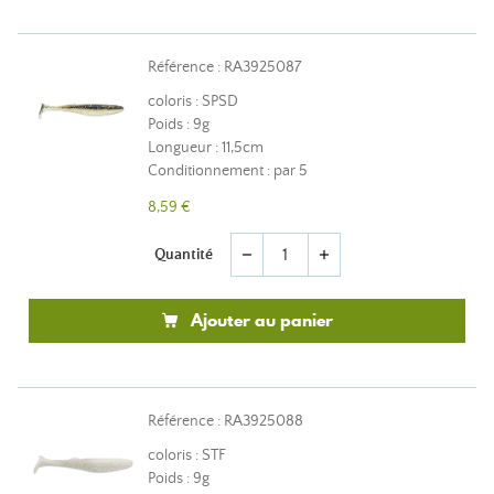
Référence : RA3925087
coloris : SPSD
Poids : 9g
Longueur : 11,5cm
Conditionnement : par 5
8,59 €
Quantité
remove
add
Ajouter au panier
Référence : RA3925088
coloris : STF
Poids : 9g