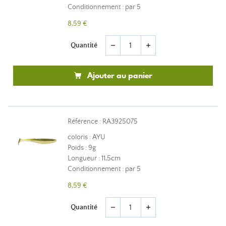
Conditionnement : par 5
8,59 €
Quantité
remove
add
Ajouter au panier
Référence : RA3925075
coloris : AYU
Poids : 9g
Longueur : 11,5cm
Conditionnement : par 5
8,59 €
Quantité
remove
add