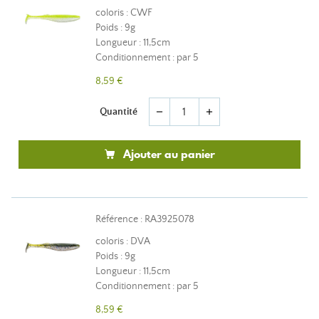
coloris : CWF
Poids : 9g
Longueur : 11,5cm
Conditionnement : par 5
8,59 €
Quantité
remove
add
Ajouter au panier
Référence : RA3925078
coloris : DVA
Poids : 9g
Longueur : 11,5cm
Conditionnement : par 5
8,59 €