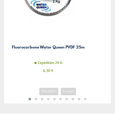
Fluorocarbone Water Queen PVDF 25m
Expédition 24 H
Prix
6,30 €
Précédent
Suivant