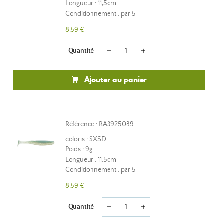
Longueur : 11,5cm
Conditionnement : par 5
8,59 €
Quantité
remove
add
Ajouter au panier
Référence : RA3925089
coloris : SXSD
Poids : 9g
Longueur : 11,5cm
Conditionnement : par 5
8,59 €
Quantité
remove
add