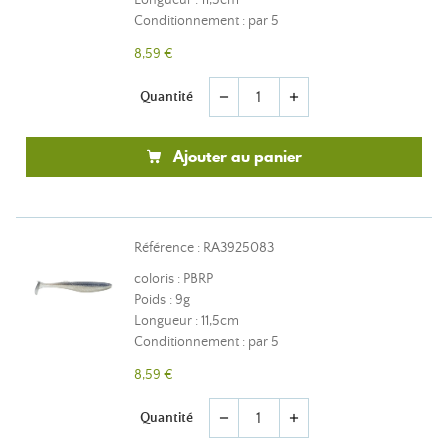
Longueur : 11,5cm
Conditionnement : par 5
8,59 €
Quantité
remove
add
Ajouter au panier
Référence : RA3925083
coloris : PBRP
Poids : 9g
Longueur : 11,5cm
Conditionnement : par 5
8,59 €
Quantité
remove
add