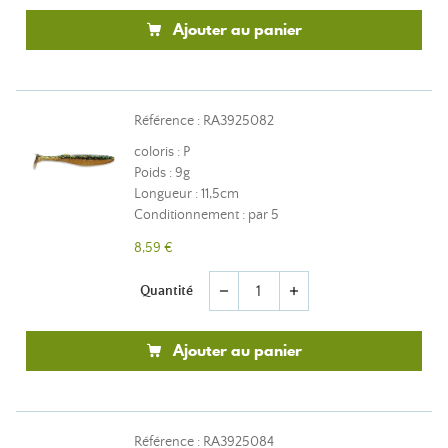
Ajouter au panier
Référence : RA3925082
coloris : P
Poids : 9g
Longueur : 11,5cm
Conditionnement : par 5
8,59 €
Quantité
remove
add
Ajouter au panier
Référence : RA3925084