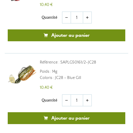
10,40 €
Quantité
remove
add
Ajouter au panier
Référence : SAPLG50161/2-JC28
Poids : 14g
Coloris : JC28 - Blue Gill
10,40 €
Quantité
remove
add
Ajouter au panier