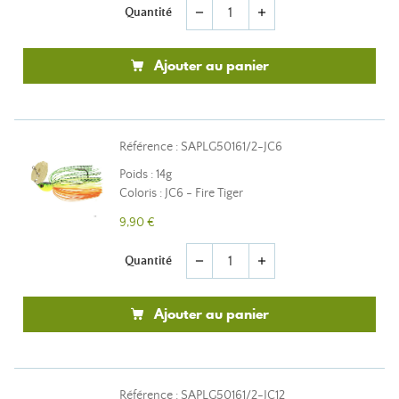
Quantité
remove
add
Ajouter au panier
Référence : SAPLG50161/2-JC6
Poids : 14g
Coloris : JC6 - Fire Tiger
9,90 €
Quantité
remove
add
Ajouter au panier
Référence : SAPLG50161/2-JC12