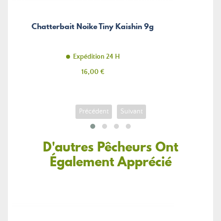
Chatterbait Noike Tiny Kaishin 9g
Expédition 24 H
Prix
16,00 €
Précédent
Suivant
D'autres Pêcheurs Ont
Également Apprécié