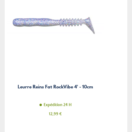
Leurre Reins Fat RockVibe 4' - 10cm
Expédition 24 H
Prix
12,99 €