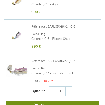
Coloris : JC15 - Ayu
9,90 €
Référence : SAPLG50161/2-JC16
Poids : 14g
Coloris : JC16 - Electric Shad
9,90 €
Référence : SAPLG50161/2-JC17
Poids : 14g
Coloris : JC17 - Lavender Shad
11,90 €
10,71 €
Quantité
remove
add