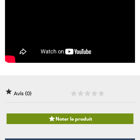

Avis (0)

Noter le produit