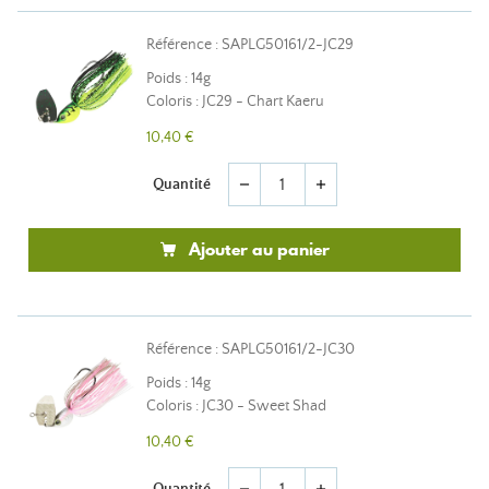
Référence : SAPLG50161/2-JC29
Poids : 14g
Coloris : JC29 - Chart Kaeru
10,40 €
Quantité
remove
add
Ajouter au panier
Référence : SAPLG50161/2-JC30
Poids : 14g
Coloris : JC30 - Sweet Shad
10,40 €
Quantité