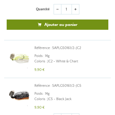
Quantité
remove
add
Ajouter au panier
Référence : SAPLG50161/2-JC2
Poids : 14g
Coloris : JC2 - White & Chart
9,90 €
Référence : SAPLG50161/2-JC5
Poids : 14g
Coloris : JC5 - Black Jack
9,90 €