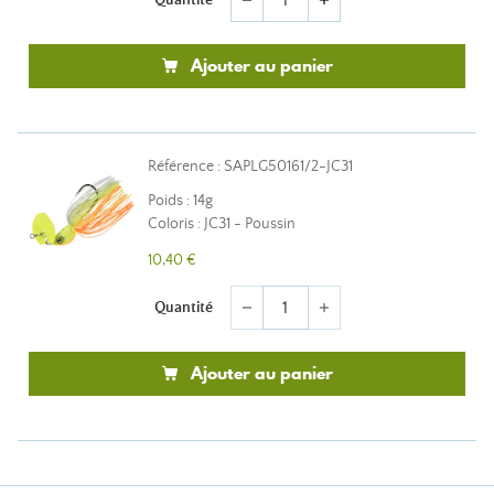
remove
add
Ajouter au panier
Référence : SAPLG50161/2-JC31
Poids : 14g
Coloris : JC31 - Poussin
10,40 €
Quantité
remove
add
Ajouter au panier