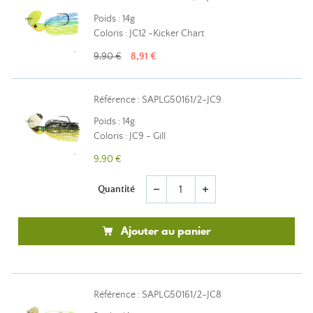
Poids : 14g
Coloris : JC12 -Kicker Chart
9,90 €
8,91 €
Référence : SAPLG50161/2-JC9
Poids : 14g
Coloris : JC9 - Gill
9,90 €
Quantité
remove
add
Ajouter au panier
Référence : SAPLG50161/2-JC8