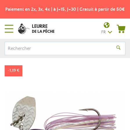
t à partir de 50€
Frais de port offerts dès 49€ ! - Point relai
LEURRE
DE LA PÊCHE
FR
-1,19 €