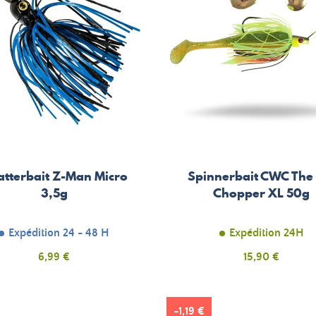
atterbait Z-Man Micro
Spinnerbait CWC The
3,5g
Chopper XL 50g
Expédition 24 - 48 H
Expédition 24H
Prix
Prix
6,99 €
15,90 €
-1,19 €