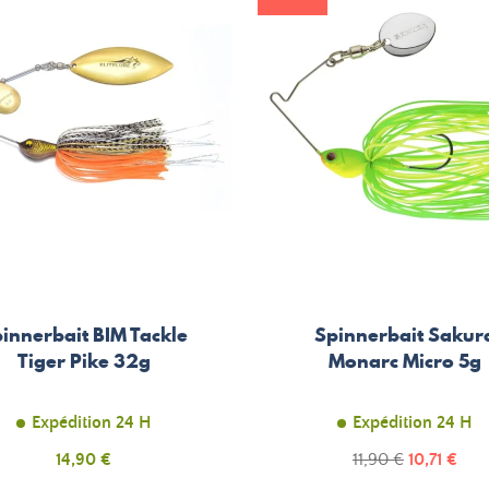
innerbait BIM Tackle
Spinnerbait Sakur
Tiger Pike 32g
Monarc Micro 5g
Expédition 24 H
Expédition 24 H
Prix
Prix
Prix
14,90 €
11,90 €
10,71 €
de