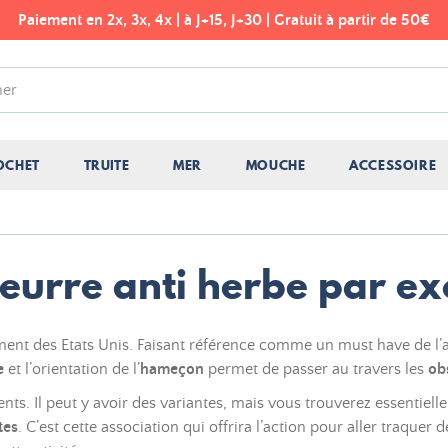
Paiement en 2x, 3x, 4x | à J+15, J+30 | Gratuit à partir de 50€
OCHET
TRUITE
MER
MOUCHE
ACCESSOIRE
leurre anti herbe par ex
ent des Etats Unis. Faisant référence comme un must have de l’aut
e
et l’orientation de l’
hameçon
permet de passer au travers les
ob
ts. Il peut y avoir des variantes, mais vous trouverez essentiel
tes
. C’est cette association qui offrira l’action pour aller traque