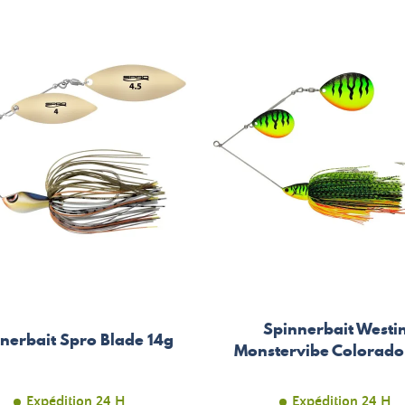
base
Spinnerbait Westi
nerbait Spro Blade 14g
Monstervibe Colorado
Expédition 24 H
Expédition 24 H