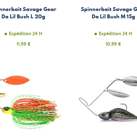
nnerbait Savage Gear
Spinnerbait Savage 
Da Lil Bush L 20g
Da Lil Bush M 15g
Expédition 24 H
Expédition 24 H
Prix
Prix
11,99 €
10,99 €