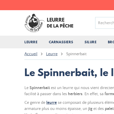
LEURRE
DE LA PÊCHE
LEURRE
CARNASSIERS
SILURE
BR
Accueil
Leurre
Spinnerbait
Le Spinnerbait, le 
Le
Spinnerbait
est un leurre qui nous vient directem
facilité à passer dans les
herbiers
. En effet, sa
form
Ce genre de
leurre
se composait de plusieurs élémen
armature plus ou moins épaisse, un
jig
et des
palet