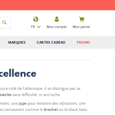
FR
Mon compte
Mon panier
MARQUES
CARTES CADEAU
PROMO
cellence
re côté de l’atlantique, il se distingue par sa
stacles
sans difficulté, ni accroche.
lement, une
jupe
pour emettre des vibrations, une
r des carnassiers comme le
brochet
ou le black bass.