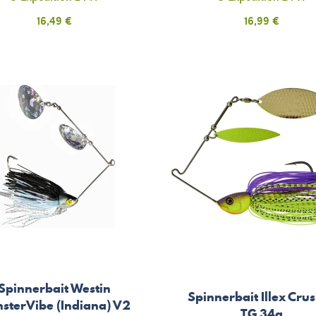
Prix
Prix
16,49 €
16,99 €
Spinnerbait Westin
Spinnerbait Illex Cru
sterVibe (Indiana) V2
TG 34g