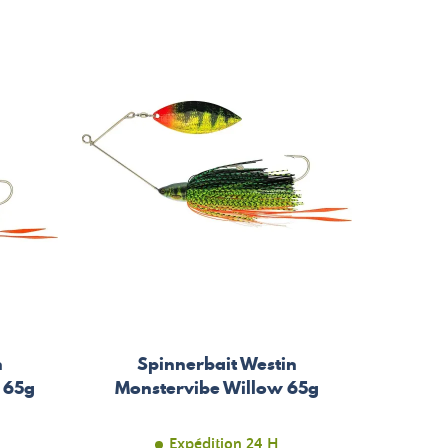
n
Spinnerbait Westin
 65g
Monstervibe Willow 65g
Expédition 24 H