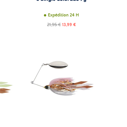
Expédition 24 H
Prix
Prix
21,95 €
13,99 €
de
base