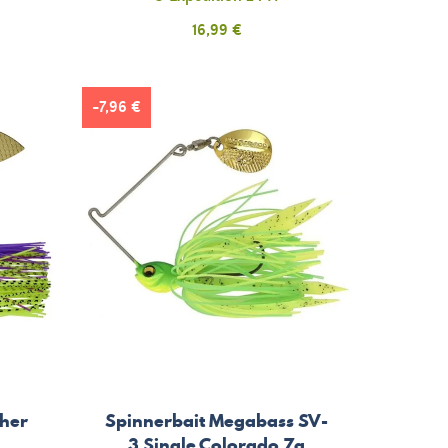
Prix
16,99 €
-7,96 €
sher
Spinnerbait Megabass SV-
3 Single Colorado 7g