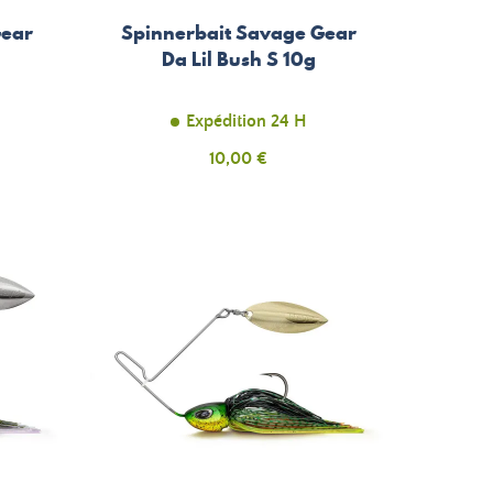
Gear
Spinnerbait Savage Gear
Da Lil Bush S 10g
Expédition 24 H
Prix
10,00 €