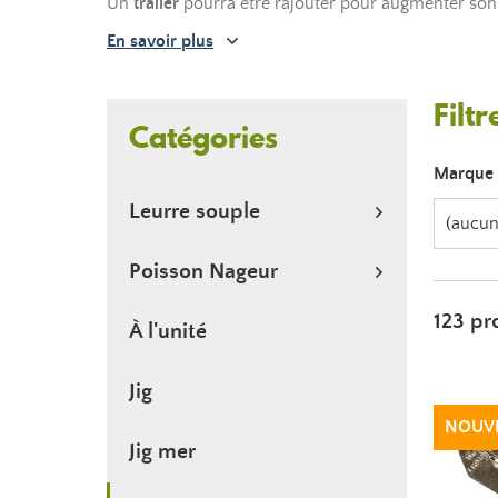
Un
trailer
pourra être rajouter pour augmenter son a
En savoir plus
Filtr
Catégories
Marque
Leurre souple
(aucun 
Poisson Nageur
123 pr
À l'unité
Jig
NOUV
Jig mer