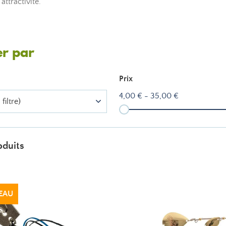
ttractivité.
er par
Prix
4,00 € - 35,00 €
filtre)
oduits
EAU