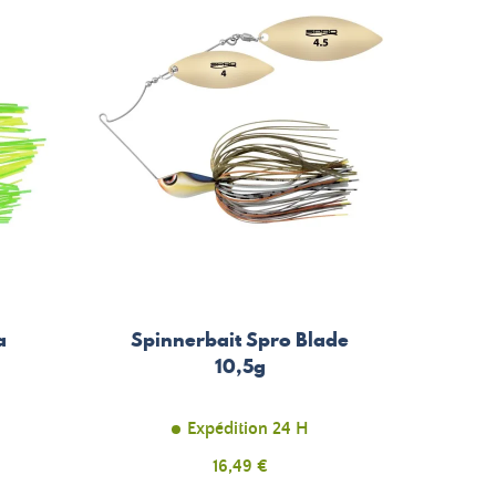
a
Spinnerbait Spro Blade
10,5g
Expédition 24 H
Prix
16,49 €