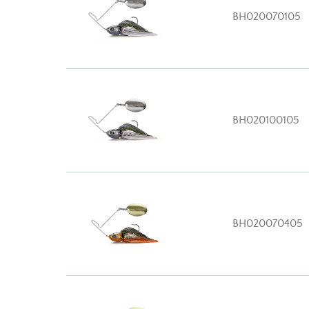
BH020070105
BH020100105
BH020070405