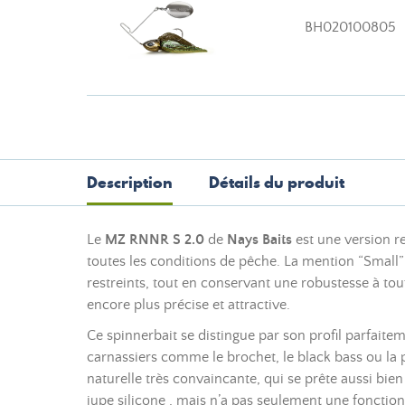
BH020100805
Description
Détails du produit
Le
MZ RNNR S 2.0
de
Nays Baits
est une version r
toutes les conditions de pêche. La mention “Small
restreints, tout en conservant une robustesse à to
encore plus précise et attractive.
Ce spinnerbait se distingue par son profil parfaite
carnassiers comme le brochet, le black bass ou la p
naturelle très convaincante, qui se prête aussi bie
jupe silicone , mais n’a pas seulement une fonction