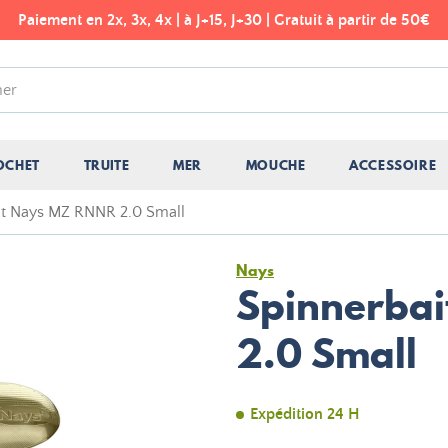
Paiement en 2x, 3x, 4x | à J+15, J+30 | Gratuit à partir de 50€
OCHET
TRUITE
MER
MOUCHE
ACCESSOIRE
it Nays MZ RNNR 2.0 Small
Nays
Spinnerba
2.0 Small
Expédition 24 H