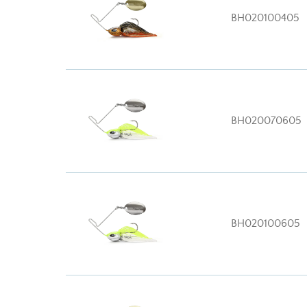
BH020100405
BH020070605
BH020100605