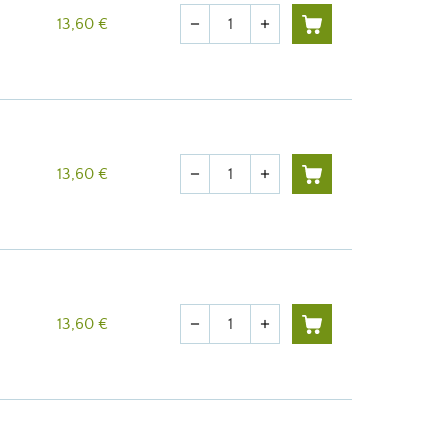
Quantité
13,60 €
remove
add
Quantité
13,60 €
remove
add
Quantité
13,60 €
remove
add