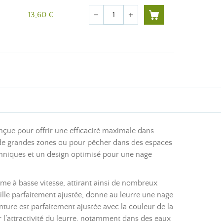
Quantité
13,60 €
remove
add
çue pour offrir une efficacité maximale dans
 de grandes zones ou pour pêcher dans des espaces
echniques et un design optimisé pour une nage
même à basse vitesse, attirant ainsi de nombreux
ille parfaitement ajustée, donne au leurre une nage
nture est parfaitement ajustée avec la couleur de la
r l’attractivité du leurre, notamment dans des eaux