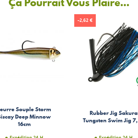
Ça Pourrait Vous Plaire...
-2,62 €
Leurre Souple Storm
Rubber Jig Sakura
Biscay Deep Minnow
Tungsten Swim Jig 7
16cm
Expédition 24 H
Expédition 24 H