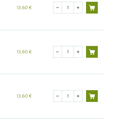
Quantité
13,60 €
remove
add
Quantité
13,60 €
remove
add
Quantité
13,60 €
remove
add