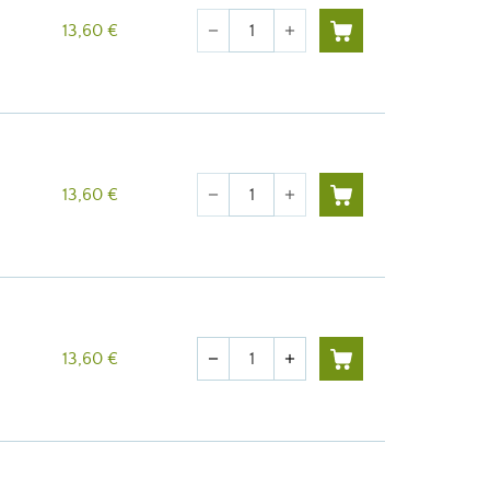
Quantité
13,60 €
remove
add
Quantité
13,60 €
remove
add
Quantité
13,60 €
remove
add