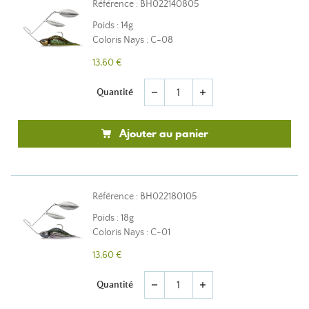
Référence : BH022140805
Poids : 14g
Coloris Nays : C-08
13,60 €
Quantité
remove
add
Ajouter au panier
Référence : BH022180105
Poids : 18g
Coloris Nays : C-01
13,60 €
Quantité
remove
add