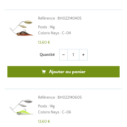
Référence : BH022140405
Poids : 14g
Coloris Nays : C-04
13,60 €
Quantité
remove
add
Ajouter au panier
Référence : BH022140605
Poids : 14g
Coloris Nays : C-06
13,60 €