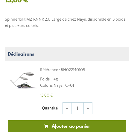
Spinnerbait MZ RNNR 2.0 Large de chez Nays, disponible en 3 poids
et plusieurs coloris.
Déclinaisons
Référence : BH022140105
Poids : 14g
Coloris Nays : C-01
13,60 €
Quantité
remove
add
Ajouter au panier