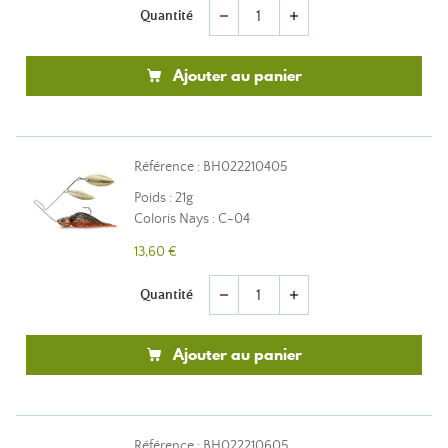
Quantité
remove
add
Ajouter au panier
Référence : BH022210405
Poids : 21g
Coloris Nays : C-04
13,60 €
Quantité
remove
add
Ajouter au panier
Référence : BH022210605