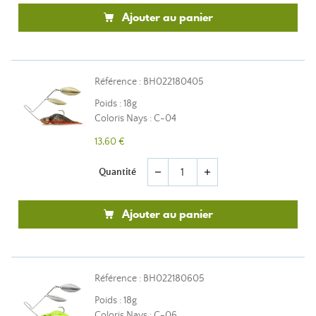
Ajouter au panier
Référence : BH022180405
Poids : 18g
Coloris Nays : C-04
13,60 €
Quantité
remove
add
Ajouter au panier
Référence : BH022180605
Poids : 18g
Coloris Nays : C-06