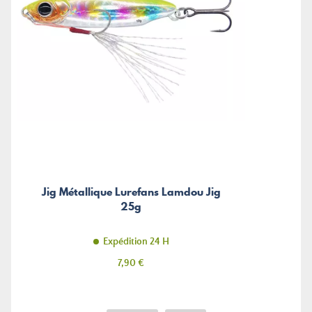
Jig Métallique Lurefans Lamdou Jig
25g
Expédition 24 H
Prix
7,90 €