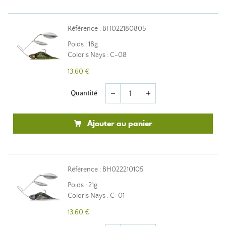
Référence : BH022180805
Poids : 18g
Coloris Nays : C-08
13,60 €
Quantité
remove
add
Ajouter au panier
Référence : BH022210105
Poids : 21g
Coloris Nays : C-01
13,60 €