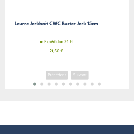
Leurre Jerkbait CWC Buster Jerk 15cm
Expédition 24 H
Prix
21,60 €
Précédent
Suivant