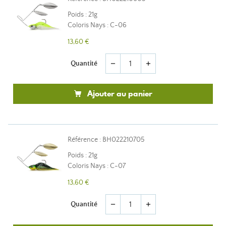
Poids : 21g
Coloris Nays : C-06
13,60 €
Quantité
remove
add
Ajouter au panier
Référence : BH022210705
Poids : 21g
Coloris Nays : C-07
13,60 €
Quantité
remove
add