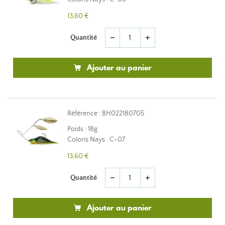
13,60 €
Quantité
remove
add
Ajouter au panier
Référence : BH022180705
Poids : 18g
Coloris Nays : C-07
13,60 €
Quantité
remove
add
Ajouter au panier