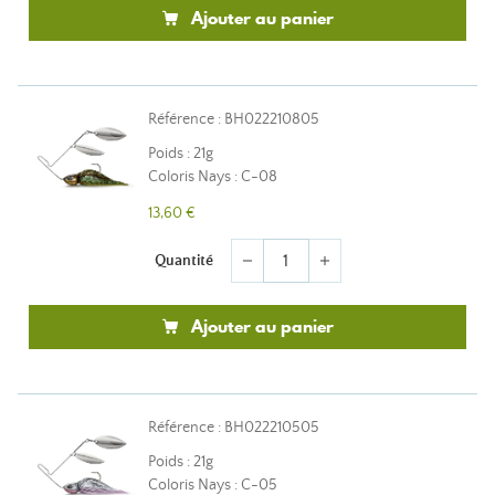
Ajouter au panier
Référence : BH022210805
Poids : 21g
Coloris Nays : C-08
13,60 €
Quantité
remove
add
Ajouter au panier
Référence : BH022210505
Poids : 21g
Coloris Nays : C-05