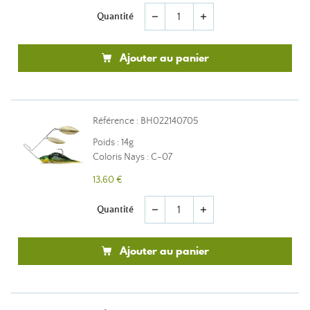
Quantité
remove
add
Ajouter au panier
Référence : BH022140705
Poids : 14g
Coloris Nays : C-07
13,60 €
Quantité
remove
add
Ajouter au panier