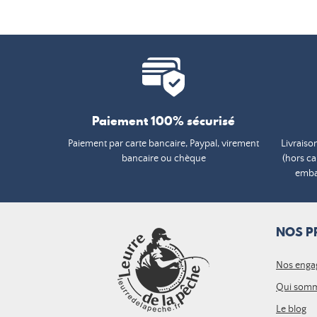
Paiement 100% sécurisé
Paiement par carte bancaire, Paypal, virement
Livraiso
bancaire ou chèque
(hors c
embal
NOS P
Nos enga
Qui somm
Le blog