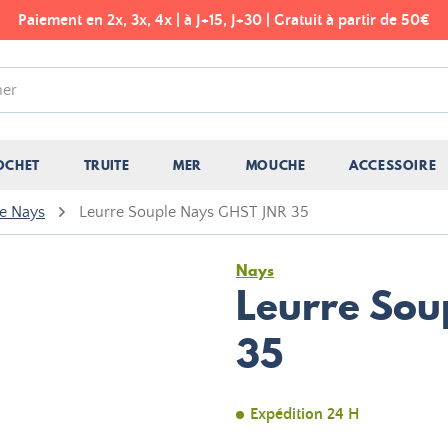
Paiement en 2x, 3x, 4x | à J+15, J+30 | Gratuit à partir de 50€
OCHET
TRUITE
MER
MOUCHE
ACCESSOIRE
e Nays
Leurre Souple Nays GHST JNR 35
Nays
Leurre Sou
35
Expédition 24 H