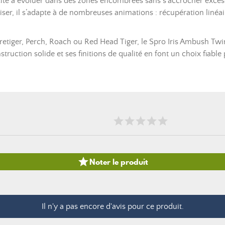
té à évoluer dans des zones encombrées sans s’accrocher excessi
tiliser, il s’adapte à de nombreuses animations : récupération lin
iretiger, Perch, Roach ou Red Head Tiger, le Spro Iris Ambush Tw
truction solide et ses finitions de qualité en font un choix fiabl

Noter le produit
Il n'y a pas encore d'avis pour ce produit.