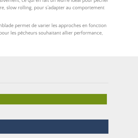
vement, ce qui en fait un leurre idéal pour pêcher
éaire, slow rolling, pour s’adapter au comportement
inblade permet de varier les approches en fonction
e pour les pêcheurs souhaitant allier performance,