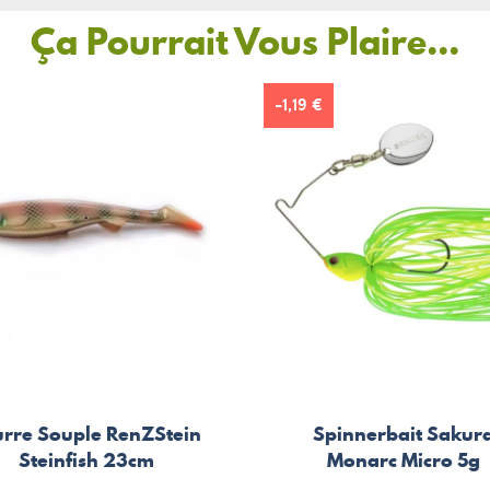
Ça Pourrait Vous Plaire...
-1,19 €
urre Souple RenZStein
Spinnerbait Sakur
Steinfish 23cm
Monarc Micro 5g