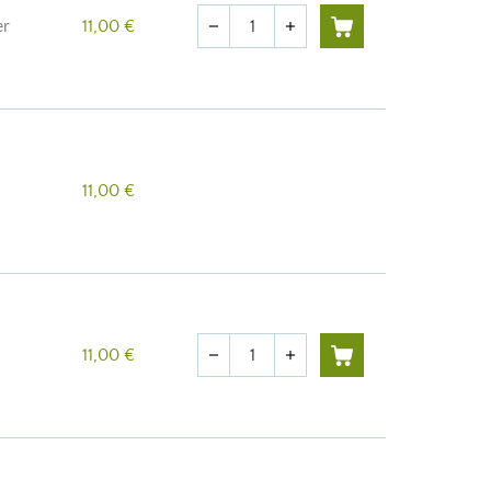
Quantité
er
11,00 €
remove
add
11,00 €
Quantité
11,00 €
remove
add