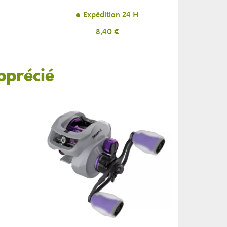
Expédition 24 H
Prix
8,40 €
pprécié