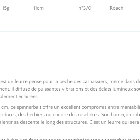
15g
11cm
n°3/0
Roach
est un leurre pensé pour la pêche des carnassiers, même dans des
nt, il diffuse de puissantes vibrations et des éclats lumineux sous
blement éclairées.
 cm, ce spinnerbait offre un excellent compromis entre maniabilit
bordures, des herbiers ou encore des roselières. Son hameçon robu
entir sa descente le long des structures. C'est un leurre qui sera