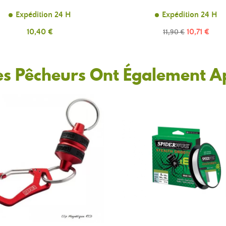
Expédition 24 H
Expédition 24 H
Prix
Prix
10,40 €
Prix
10,71 €
11,90 €
de
base
es Pêcheurs Ont Également A