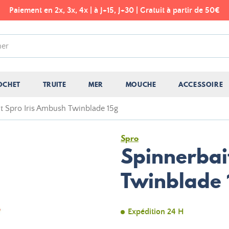
Paiement en 2x, 3x, 4x | à J+15, J+30 | Gratuit à partir de 50€
OCHET
TRUITE
MER
MOUCHE
ACCESSOIRE
t Spro Iris Ambush Twinblade 15g
Spro
Spinnerbai
Twinblade 
Expédition 24 H