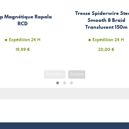
Tresse Spiderwire Ste
ip Magnétique Rapala
Smooth 8 Braid
RCD
Translucent 150m
Expédition 24 H
Expédition 24 H
Prix
19,99 €
Prix
20,00 €
Précédent
Suivant