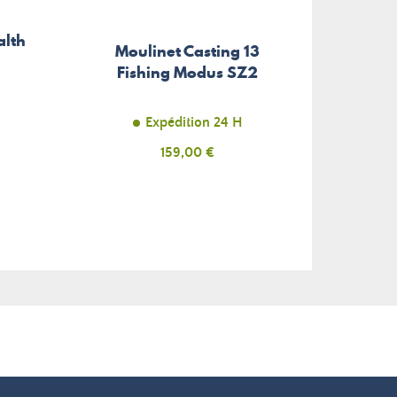
alth
Moulinet Casting 13
Sac à
Fishing Modus SZ2
Expédition 24 H
Prix
159,00 €