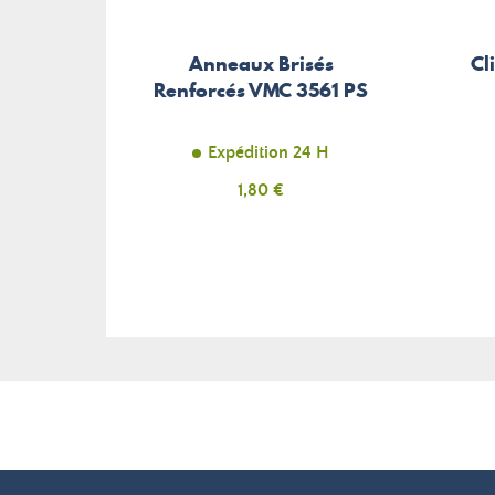
Anneaux Brisés
Cl
Renforcés VMC 3561 PS
Expédition 24 H
Prix
1,80 €