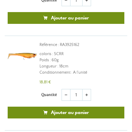
Quantité
remove
add
Ajouter au panier
Référence : RA3925162
coloris : SCRR
Poids : 60g
Longueur : 18cm
Conditionnement : A l'unité
18,81 €
Quantité
remove
add
Ajouter au panier