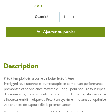
18,81 €
Quantité
remove
add
Ajouter au panier
Description
Prêt à l’emploi dès la sortie de boîte, le
Soft Peto
Prerigged
révolutionne le
leurre souple
en combinant performance
prémontée et polyvalence maximale. Conçu pour séduire tous types
de carnassiers, et en particulier le brochet, ce leurre
Rapala
associe la
silhouette emblématique du Peto à un système innovant qui optimise
vos chances de capture dès le premier lancer.