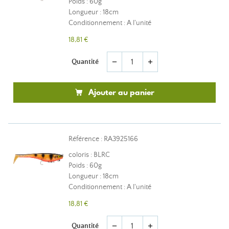
Poids : 60g
Longueur : 18cm
Conditionnement : A l'unité
18,81 €
Quantité
remove
add
Ajouter au panier
Référence : RA3925166
coloris : BLRC
Poids : 60g
Longueur : 18cm
Conditionnement : A l'unité
18,81 €
Quantité
remove
add