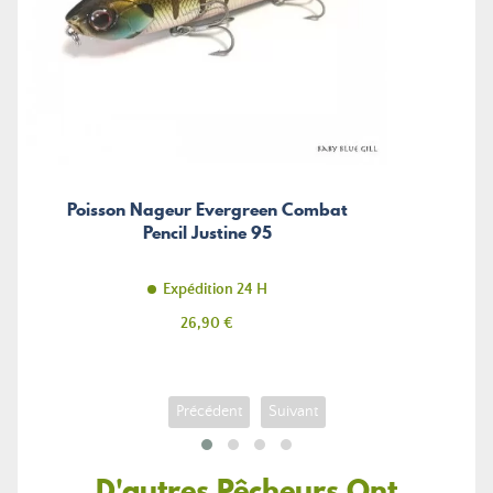
Poisson Nageur Evergreen Combat
Pencil Justine 95
Expédition 24 H
Prix
26,90 €
Précédent
Suivant
D'autres Pêcheurs Ont