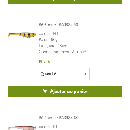
Référence : RA3925159
coloris : PEL
Poids : 60g
Longueur : 18cm
Conditionnement : A l'unité
18,81 €
Quantité
remove
add
Ajouter au panier
Référence : RA3925160
coloris : RTL