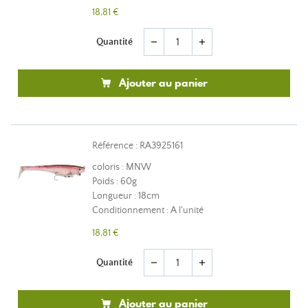
18,81 €
Quantité
remove
add
Ajouter au panier
Référence : RA3925161
coloris : MNW
Poids : 60g
Longueur : 18cm
Conditionnement : A l'unité
18,81 €
Quantité
remove
add
Ajouter au panier