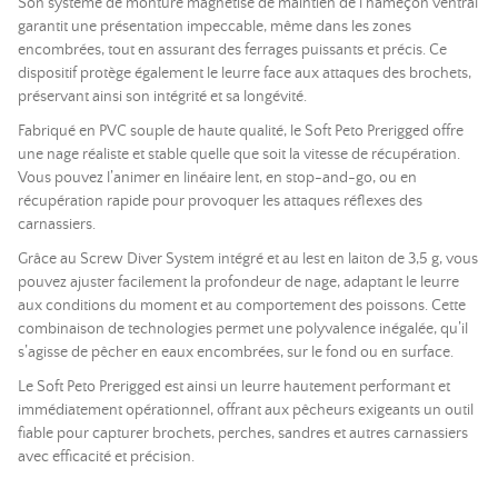
Son système de monture magnétisé de maintien de l’hameçon ventral
garantit une présentation impeccable, même dans les zones
encombrées, tout en assurant des ferrages puissants et précis. Ce
dispositif protège également le leurre face aux attaques des brochets,
préservant ainsi son intégrité et sa longévité.
Fabriqué en PVC souple de haute qualité, le Soft Peto Prerigged offre
une nage réaliste et stable quelle que soit la vitesse de récupération.
Vous pouvez l’animer en linéaire lent, en stop-and-go, ou en
récupération rapide pour provoquer les attaques réflexes des
carnassiers.
Grâce au Screw Diver System intégré et au lest en laiton de 3,5 g, vous
pouvez ajuster facilement la profondeur de nage, adaptant le leurre
aux conditions du moment et au comportement des poissons. Cette
combinaison de technologies permet une polyvalence inégalée, qu’il
s’agisse de pêcher en eaux encombrées, sur le fond ou en surface.
Le Soft Peto Prerigged est ainsi un leurre hautement performant et
immédiatement opérationnel, offrant aux pêcheurs exigeants un outil
fiable pour capturer brochets, perches, sandres et autres carnassiers
avec efficacité et précision.