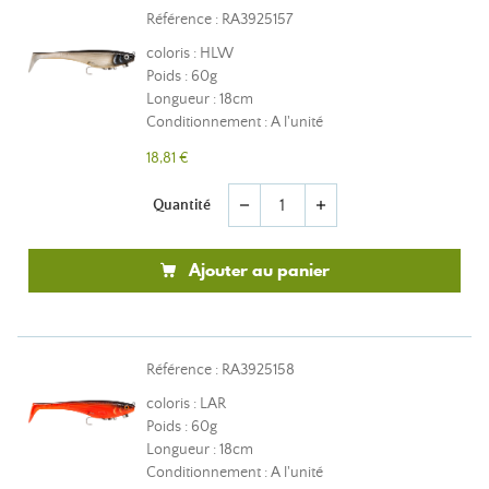
Référence : RA3925157
coloris : HLW
Poids : 60g
Longueur : 18cm
Conditionnement : A l'unité
18,81 €
Quantité
remove
add
Ajouter au panier
Référence : RA3925158
coloris : LAR
Poids : 60g
Longueur : 18cm
Conditionnement : A l'unité