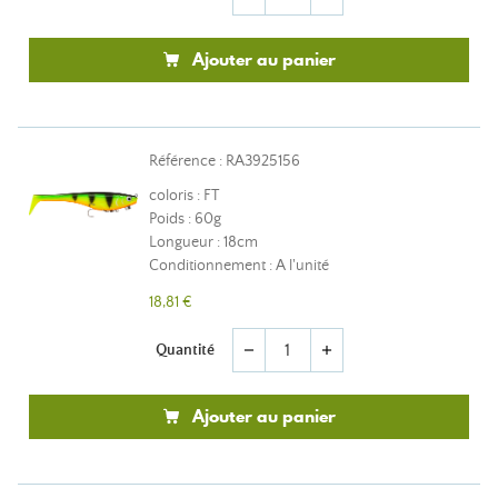
Ajouter au panier
Référence : RA3925156
coloris : FT
Poids : 60g
Longueur : 18cm
Conditionnement : A l'unité
18,81 €
Quantité
remove
add
Ajouter au panier