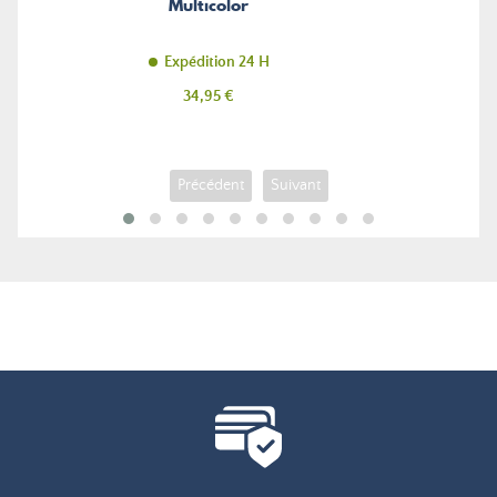
Multicolor
Expédition 24 H
Prix
34,95 €
Précédent
Suivant