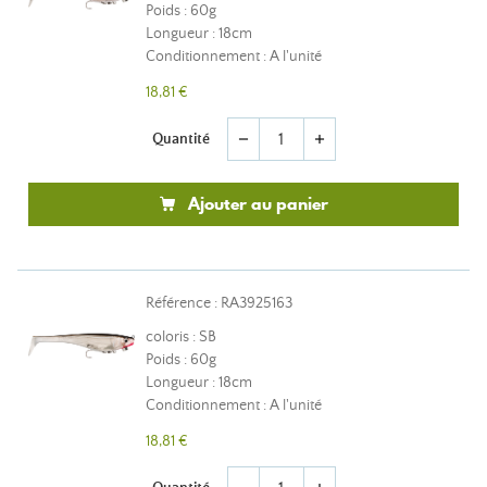
Poids : 60g
Longueur : 18cm
Conditionnement : A l'unité
18,81 €
Quantité
remove
add
Ajouter au panier
Référence : RA3925163
coloris : SB
Poids : 60g
Longueur : 18cm
Conditionnement : A l'unité
18,81 €