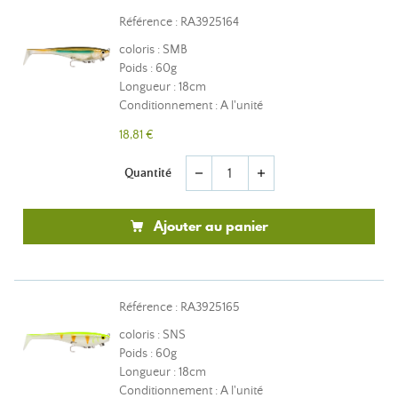
Référence : RA3925164
coloris : SMB
Poids : 60g
Longueur : 18cm
Conditionnement : A l'unité
18,81 €
Quantité
remove
add
Ajouter au panier
Référence : RA3925165
coloris : SNS
Poids : 60g
Longueur : 18cm
Conditionnement : A l'unité