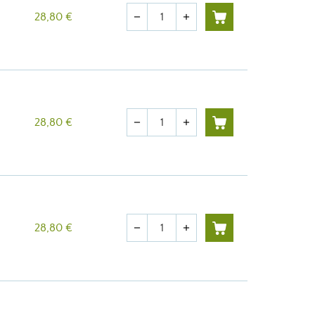
Quantité
28,80 €
remove
add
Quantité
28,80 €
remove
add
Quantité
28,80 €
remove
add