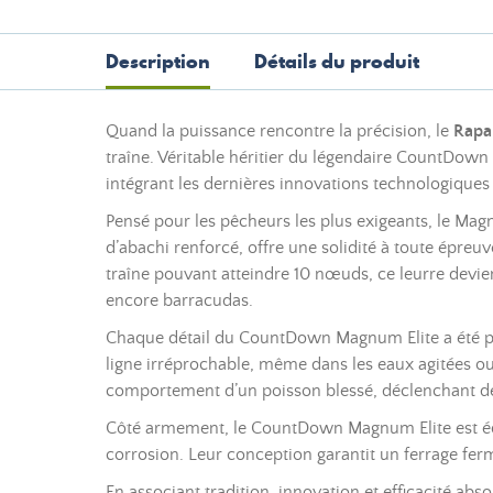
Description
Détails du produit
Quand la puissance rencontre la précision, le
Rapa
traîne. Véritable héritier du légendaire CountDow
intégrant les dernières innovations technologiques
Pensé pour les pêcheurs les plus exigeants, le Magn
d’abachi renforcé, offre une solidité à toute épreu
traîne pouvant atteindre 10 nœuds, ce leurre devi
encore barracudas.
Chaque détail du CountDown Magnum Elite a été pe
ligne irréprochable, même dans les eaux agitées ou à
comportement d’un poisson blessé, déclenchant de
Côté armement, le CountDown Magnum Elite est équ
corrosion. Leur conception garantit un ferrage fer
En associant tradition, innovation et efficacité ab