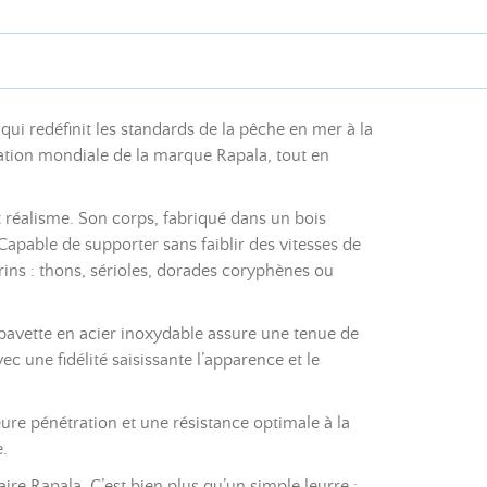
qui redéfinit les standards de la pêche en mer à la
ation mondiale de la marque Rapala, tout en
et réalisme. Son corps, fabriqué dans un bois
Capable de supporter sans faiblir des vitesses de
ins : thons, sérioles, dorades coryphènes ou
avette en acier inoxydable assure une tenue de
ec une fidélité saisissante l’apparence et le
e pénétration et une résistance optimale à la
.
ire Rapala. C’est bien plus qu’un simple leurre :