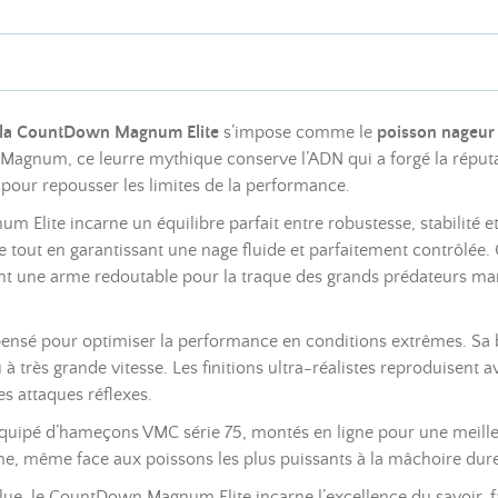
la CountDown Magnum Elite
s’impose comme le
poisson nageur
n Magnum, ce leurre mythique conserve l’ADN qui a forgé la réput
 pour repousser les limites de la performance.
um Elite incarne un équilibre parfait entre robustesse, stabilité 
ve tout en garantissant une nage fluide et parfaitement contrôlée. 
ent une arme redoutable pour la traque des grands prédateurs mar
nsé pour optimiser la performance en conditions extrêmes. Sa b
 très grande vitesse. Les finitions ultra-réalistes reproduisent av
s attaques réflexes.
ipé d’hameçons VMC série 75, montés en ligne pour une meilleur
me, même face aux poissons les plus puissants à la mâchoire dure
solue, le CountDown Magnum Elite incarne l’excellence du savoir-fa