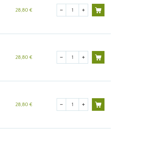
Quantité
28,80 €
remove
add
Quantité
28,80 €
remove
add
Quantité
28,80 €
remove
add