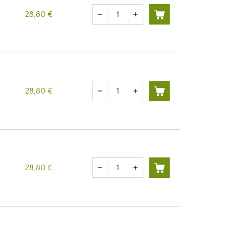
Quantité
28,80 €
remove
add
Quantité
28,80 €
remove
add
Quantité
28,80 €
remove
add