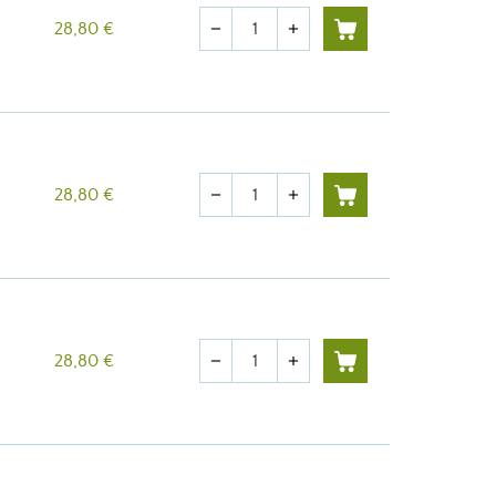
Quantité
28,80 €
remove
add
Quantité
28,80 €
remove
add
Quantité
28,80 €
remove
add