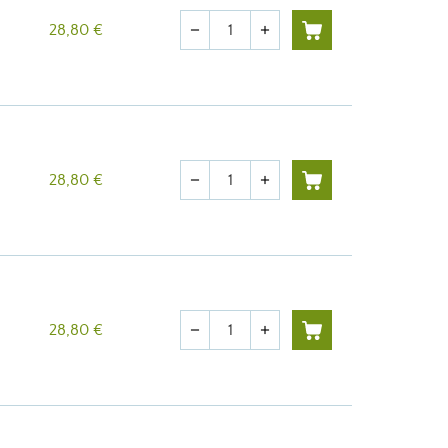
Quantité
28,80 €
remove
add
Quantité
28,80 €
remove
add
Quantité
28,80 €
remove
add