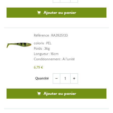
Ajouter au panier
Référence : RA3925133
coloris : PEL
Poids : 36g
Longueur : 16cm
Conditionnement : A l'unité
6,79 €
Quantité
remove
add
Ajouter au panier