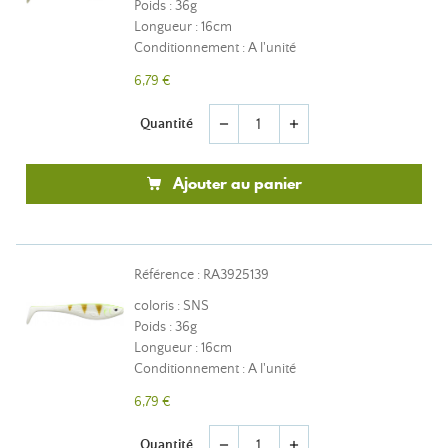
Poids : 36g
Longueur : 16cm
Conditionnement : A l'unité
6,79 €
Quantité
remove
add
Ajouter au panier
Référence : RA3925139
coloris : SNS
Poids : 36g
Longueur : 16cm
Conditionnement : A l'unité
6,79 €
Quantité
remove
add