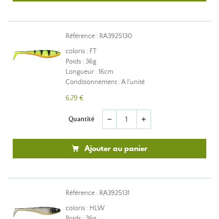
Référence : RA3925130
coloris : FT
Poids : 36g
Longueur : 16cm
Conditionnement : A l'unité
6,79 €
Quantité
remove
add
Ajouter au panier
Référence : RA3925131
coloris : HLW
Poids : 36g