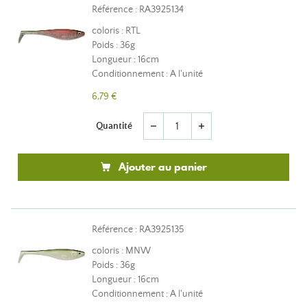
Référence : RA3925134
coloris : RTL
Poids : 36g
Longueur : 16cm
Conditionnement : A l'unité
6,79 €
Quantité
remove
add
Ajouter au panier
Référence : RA3925135
coloris : MNW
Poids : 36g
Longueur : 16cm
Conditionnement : A l'unité