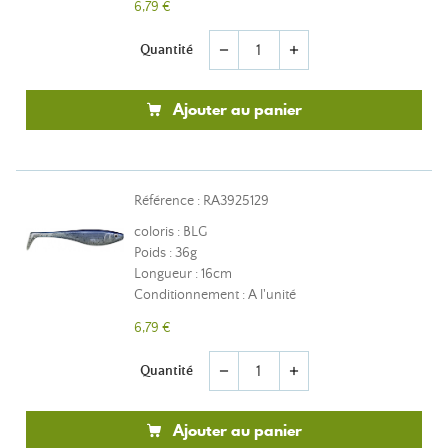
6,79 €
Quantité
remove
add
Ajouter au panier
Référence : RA3925129
coloris : BLG
Poids : 36g
Longueur : 16cm
Conditionnement : A l'unité
6,79 €
Quantité
remove
add
Ajouter au panier