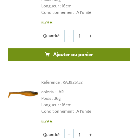
Longueur : 16cm
Conditionnement : A l'unité
6,79 €
Quantité
remove
add
Ajouter au panier
Référence : RA3925132
coloris : LAR
Poids : 36g
Longueur : 16cm
Conditionnement : A l'unité
6,79 €
Quantité
remove
add