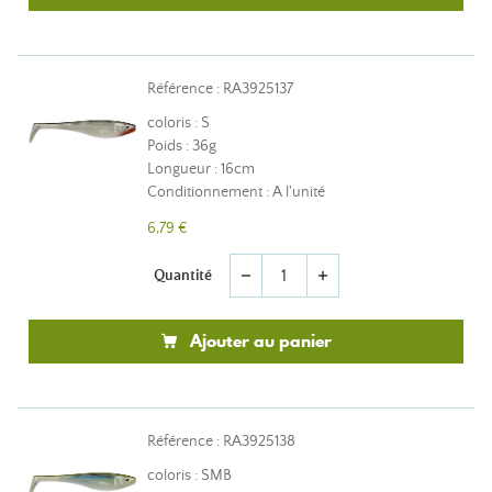
Référence : RA3925137
coloris : S
Poids : 36g
Longueur : 16cm
Conditionnement : A l'unité
6,79 €
Quantité
remove
add
Ajouter au panier
Référence : RA3925138
coloris : SMB