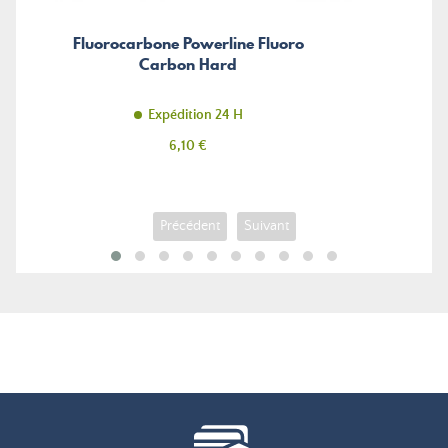
Fluorocarbone Powerline Fluoro
Carbon Hard
Expédition 24 H
Prix
6,10 €
Précédent
Suivant