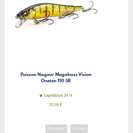
Poisson Nageur Megabass Vision
Oneten 110 SR
Expédition 24 H
Prix
31,50 €
Précédent
Suivant