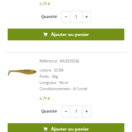
6,79 €
Quantité
remove
add
Ajouter au panier
Référence : RA3925136
coloris : SCRR
Poids : 36g
Longueur : 16cm
Conditionnement : A l'unité
6,79 €
Quantité
remove
add
Ajouter au panier