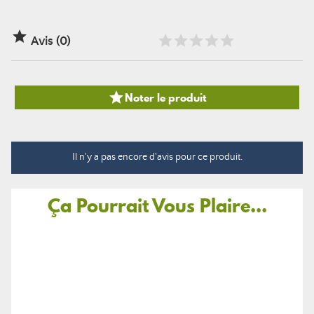

Avis (0)

Noter le produit
Il n'y a pas encore d'avis pour ce produit.
Ça Pourrait Vous Plaire...