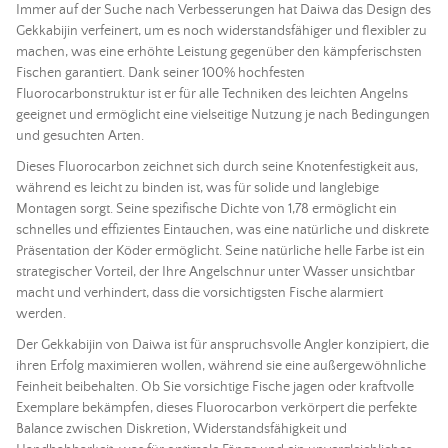
Immer auf der Suche nach Verbesserungen hat Daiwa das Design des
Gekkabijin verfeinert, um es noch widerstandsfähiger und flexibler zu
machen, was eine erhöhte Leistung gegenüber den kämpferischsten
Fischen garantiert. Dank seiner 100% hochfesten
Fluorocarbonstruktur ist er für alle Techniken des leichten
Angelns
geeignet und ermöglicht eine vielseitige Nutzung je nach Bedingungen
und gesuchten Arten.
Dieses Fluorocarbon zeichnet sich durch seine Knotenfestigkeit aus,
während es leicht zu binden ist, was für solide und langlebige
Montagen sorgt. Seine spezifische Dichte von 1,78 ermöglicht ein
schnelles und effizientes Eintauchen, was eine natürliche und diskrete
Präsentation der
Köder
ermöglicht. Seine natürliche helle Farbe ist ein
strategischer Vorteil, der Ihre Angelschnur unter Wasser unsichtbar
macht und verhindert, dass die vorsichtigsten Fische alarmiert
werden.
Der Gekkabijin von Daiwa ist für anspruchsvolle Angler konzipiert, die
ihren Erfolg maximieren wollen, während sie eine außergewöhnliche
Feinheit beibehalten. Ob Sie vorsichtige Fische jagen oder kraftvolle
Exemplare bekämpfen, dieses Fluorocarbon verkörpert die perfekte
Balance zwischen Diskretion, Widerstandsfähigkeit und