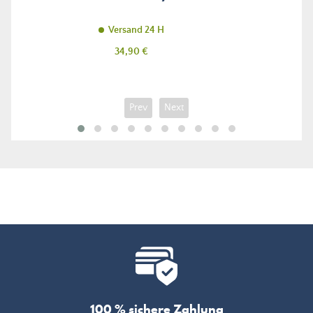
Versand 24 H
Preis
34,90 €
Prev
Next
100 % sichere Zahlung