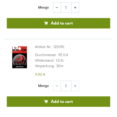
Menge
remove
add
Add to cart
Artikel-Nr. : 125010
Durchmesser : PE 0,4
Widerstand : 1,5 lb
Verpackung : 30m
11,90 €
Menge
remove
add
Add to cart