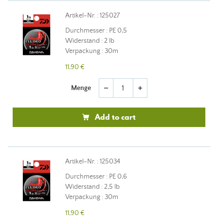
Artikel-Nr. : 125027
Durchmesser : PE 0,5
Widerstand : 2 lb
Verpackung : 30m
11,90 €
Menge
remove
add
Add to cart
Artikel-Nr. : 125034
Durchmesser : PE 0,6
Widerstand : 2,5 lb
Verpackung : 30m
11,90 €