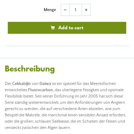
Menge
remove
add
Add to cart
Beschreibung
Der
Gekkabijin
von
Daiwa
ist ein speziell für das Meeresfischen
entwickeltes
Fluorocarbon
, das überlegene Festigkeit und optimale
Flexibilität bietet. Seit seiner Einführung im Jahr 2005 hat sich diese
Serie ständig weiterentwickelt, um den Anforderungen von Anglern
gerecht zu werden, die auf verschiedene Arten abzielen, wie zum
Beispiel die Makrele, die manchmal einen sensiblen Ansatz erfordert,
oder die großen, schlauen Seebässe, die im Schatten der Felsen und
versteckt zwischen den Algen lauern.