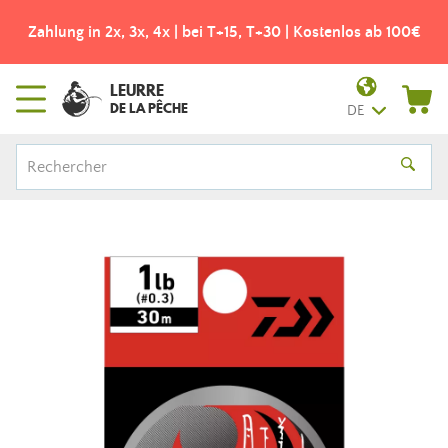
Zahlung in 2x, 3x, 4x | bei T+15, T+30 | Kostenlos ab 100€
LEURRE
DE LA PÊCHE
DE