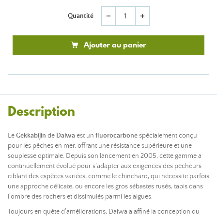
Quantité
remove
add
Ajouter au panier
Description
Le
Gekkabijin
de
Daiwa
est un
fluorocarbone
spécialement conçu
pour les pêches en mer, offrant une résistance supérieure et une
souplesse optimale. Depuis son lancement en 2005, cette gamme a
continuellement évolué pour s’adapter aux exigences des pêcheurs
ciblant des espèces variées, comme le chinchard, qui nécessite parfois
une approche délicate, ou encore les gros sébastes rusés, tapis dans
l’ombre des rochers et dissimulés parmi les algues.
Toujours en quête d’améliorations, Daiwa a affiné la conception du