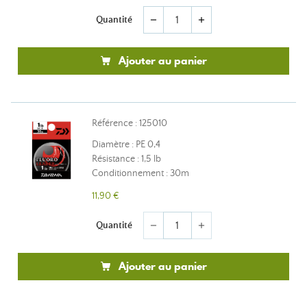
Quantité
remove
add
Ajouter au panier
Référence : 125010
Diamètre : PE 0,4
Résistance : 1,5 lb
Conditionnement : 30m
11,90 €
Quantité
remove
add
Ajouter au panier