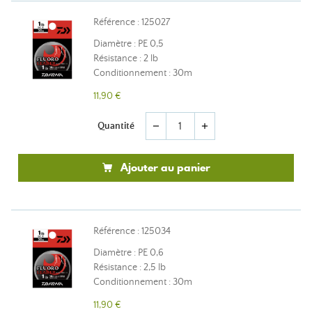
Référence : 125027
Diamètre : PE 0,5
Résistance : 2 lb
Conditionnement : 30m
11,90 €
Quantité
remove
add
Ajouter au panier
Référence : 125034
Diamètre : PE 0,6
Résistance : 2,5 lb
Conditionnement : 30m
11,90 €