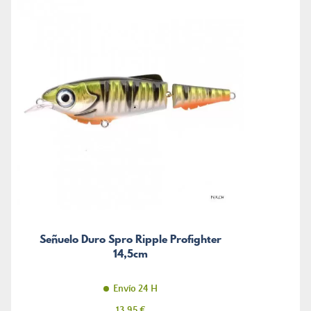
Señuelo Duro Spro Ripple Profighter
14,5cm
Envío 24 H
Precio
13,95 €