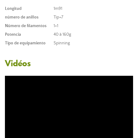
Longitud
1m91
número de anillos
Tip+7
Número de filamentos
1+1
Potencia
40 à 160g
Tipo de equipamiento
Spinning
Vidéos