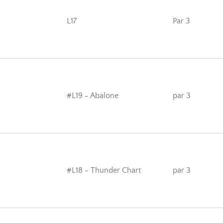
L17
Par 3
#L19 - Abalone
par 3
#L18 - Thunder Chart
par 3