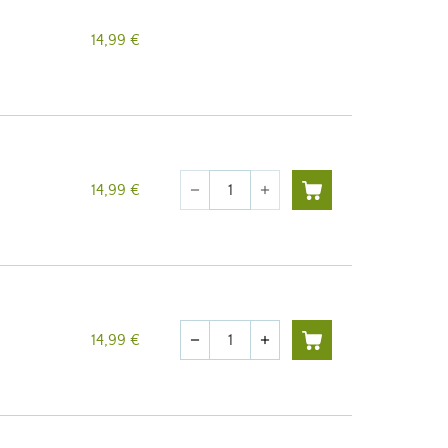
14,99 €
Cantidad
14,99 €
remove
add
Cantidad
14,99 €
remove
add