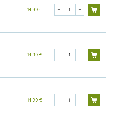
Cantidad
14,99 €
remove
add
Cantidad
14,99 €
remove
add
Cantidad
14,99 €
remove
add