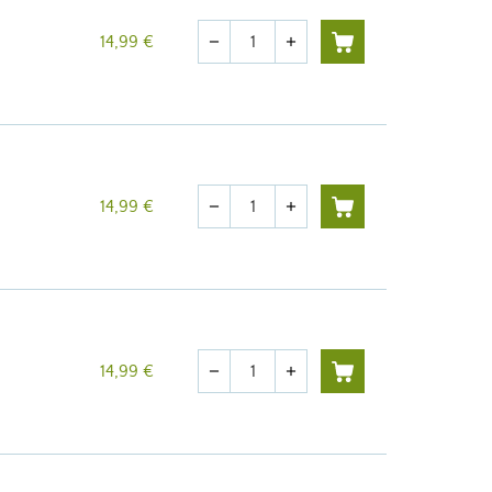
Cantidad
14,99 €
remove
add
Cantidad
14,99 €
remove
add
Cantidad
14,99 €
remove
add