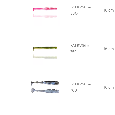
FATRVS65-
16 cm
B30
FATRVS65-
16 cm
759
FATRVS65-
16 cm
760