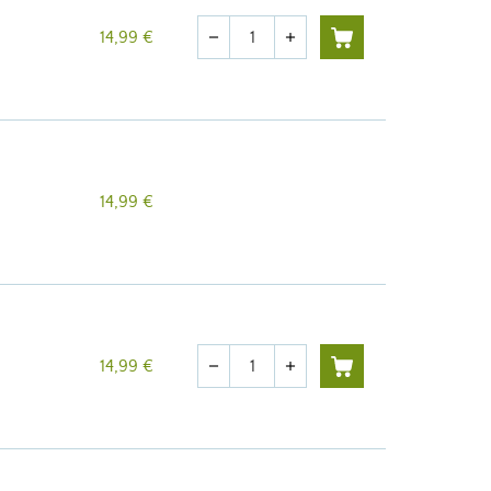
Cantidad
14,99 €
remove
add
14,99 €
Cantidad
14,99 €
remove
add