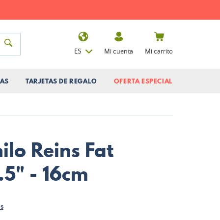
ES
Mi cuenta
Mi carrito
AS
TARJETAS DE REGALO
OFERTA ESPECIAL
ilo Reins Fat
.5" - 16cm
s