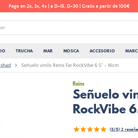
Pago en 2x, 3x, 4x | a D+15, D+30 | Gratis a partir de 100€
CIO
TRUCHA
MAR
MOSCA
ACCESORIO
MARC
 shad
Señuelo vinilo Reins Fat RockVibe 6.5" - 16cm
Reins
Señuelo vin
RockVibe 6
(
5
/
5
)
2
reseña