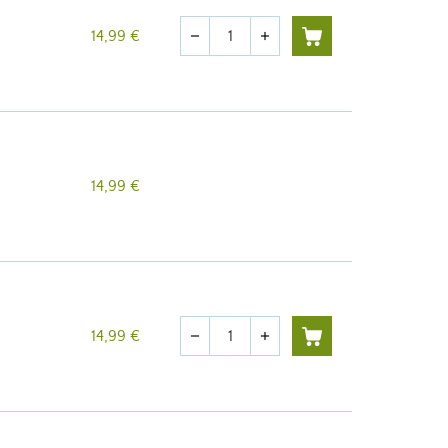
Cantidad
14,99 €
remove
add
14,99 €
Cantidad
14,99 €
remove
add