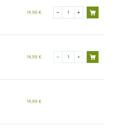
Cantidad
14,99 €
remove
add
Cantidad
14,99 €
remove
add
14,99 €