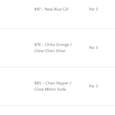
B47 - New Blue Gill
Par 3
B76 - Chika Orange /
Par 3
Glow Chart Silver
B85 - Chart Pepper /
Par 3
Glow Melon Soda