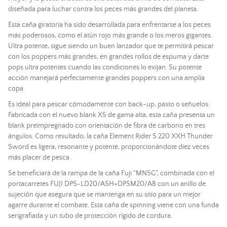
diseñada para luchar contra los peces más grandes del planeta.
Esta caña giratoria ha sido desarrollada para enfrentarse a los peces
más poderosos, como el atún rojo más grande o los meros gigantes.
Ultra potente, sigue siendo un buen lanzador que te permitirá pescar
con los poppers más grandes, en grandes rollos de espuma y darte
pops ultra potentes cuando las condiciones lo exijan. Su potente
acción manejará perfectamente grandes poppers con una amplia
copa.
Es ideal para pescar cómodamente con back-up, pasto o señuelos.
Fabricada con el nuevo blank X5 de gama alta, esta caña presenta un
blank preimpregnado con orientación de fibra de carbono en tres
ángulos. Como resultado, la caña Element Rider
S 220 XXH Thunder
Sword es ligera
, resonante y potente, proporcionándote diez veces
más placer de pesca
.
Se beneficiará de la rampa de la caña Fuji "MNSG", combinada con el
portacarretes FUJI DPS-LD20/ASH+DPSM20/AB con un anillo de
sujeción que asegura que se mantenga en su sitio para un mejor
agarre durante el combate. Esta caña de spinning viene con una funda
serigrafiada y un tubo de protección rígido de cordura.