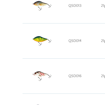
QSD013
21
QSD014
21
QSD016
21