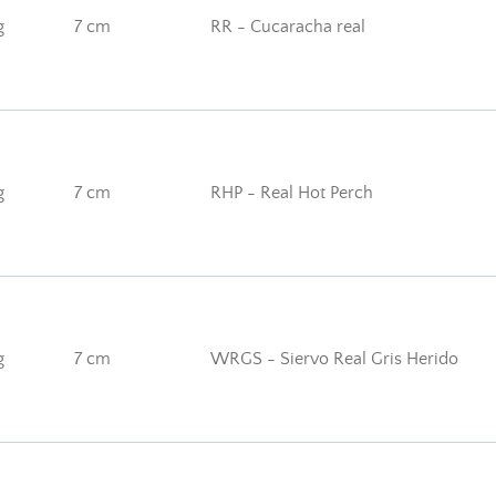
g
7 cm
RR - Cucaracha real
g
7 cm
RHP - Real Hot Perch
g
7 cm
WRGS - Siervo Real Gris Herido