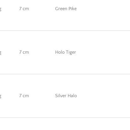
g
7 cm
Green Pike
g
7 cm
Holo Tiger
g
7 cm
Silver Halo