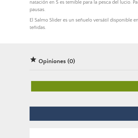
natación en S es temible para la
pesca
del lucio. P
pausas.
El Salmo Slider es un
señuelo
versátil disponible e
teñidas.

Opiniones (0)