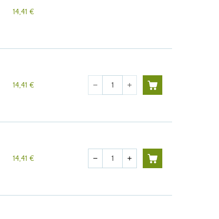
14,41 €
Cantidad
14,41 €
remove
add
Cantidad
14,41 €
remove
add