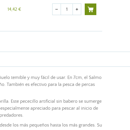
Cantidad
14,42 €
remove
add
ñuelo
temible y muy fácil de usar. En 7cm, el Salmo
ño. También es efectivo para la
pesca
de percas
rilla. Este
pececillo artificial
sin babero se sumerge
 especialmente apreciado para pescar al inicio de
 predadores.
s, desde los más pequeños hasta los más grandes. Su