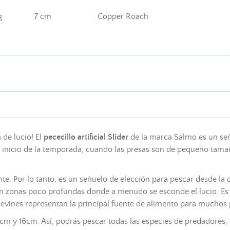
g
7 cm
Copper Roach
a
de lucio! El
pececillo artificial
Slider
de la marca Salmo es un
se
 inicio de la temporada, cuando las presas son de pequeño tama
te. Por lo tanto, es un
señuelo
de elección para pescar desde la o
 en zonas poco profundas donde a menudo se esconde el lucio. Es
levines representan la principal fuente de alimento para muchos
12cm y 16cm. Así, podrás pescar todas las especies de predadore