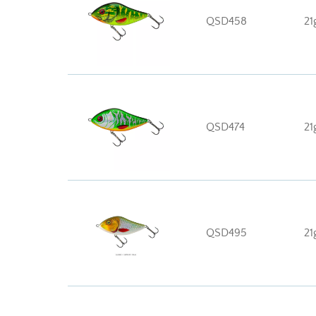
QSD458
21
QSD474
21
QSD495
21