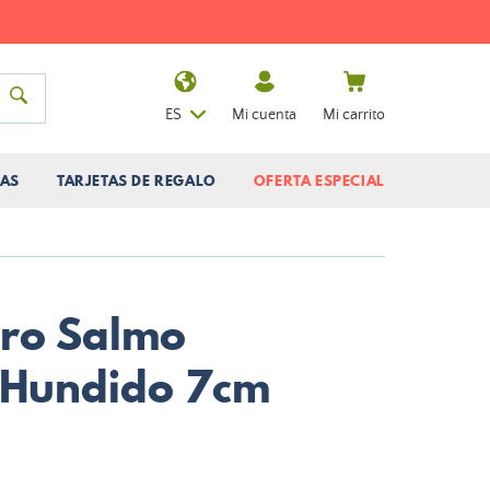
ES
Mi cuenta
Mi carrito
AS
TARJETAS DE REGALO
OFERTA ESPECIAL
uro Salmo
 Hundido 7cm