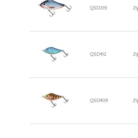
QSD319
21
QSD412
21
QSD409
21