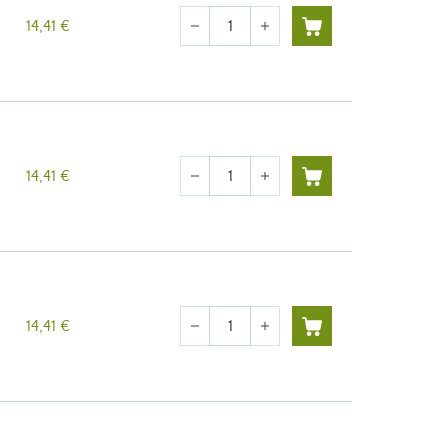
Cantidad
14,41 €
remove
add
Cantidad
14,41 €
remove
add
Cantidad
14,41 €
remove
add