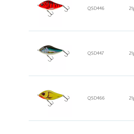
QSD446
21
QSD447
21
QSD466
21