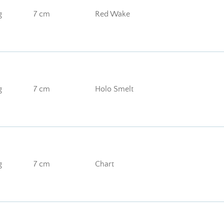
g
7 cm
Red Wake
g
7 cm
Holo Smelt
g
7 cm
Chart