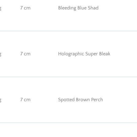
g
7 cm
Bleeding Blue Shad
g
7 cm
Holographic Super Bleak
g
7 cm
Spotted Brown Perch