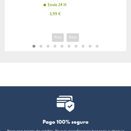
Envío 24 H
Precio
3,99 €
Prev
Next
Pago 100% seguro