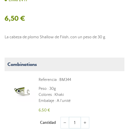
Envío 24 H
6,50 €
La cabeza de plomo Shallow de Fiiish, con un peso de 30 g.
Combinations
Referencia : BM344
Peso : 30g
Colores : Khaki
Embalaje : A l'unité
6,50 €
Cantidad
remove
add