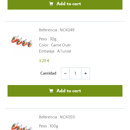
Add to cart
Referencia : NCK049
Peso : 30g
Color : Game Over
Embalaje : A l'unité
3,29 €
Cantidad
remove
add
Add to cart
Referencia : NCK050
Peso : 100g