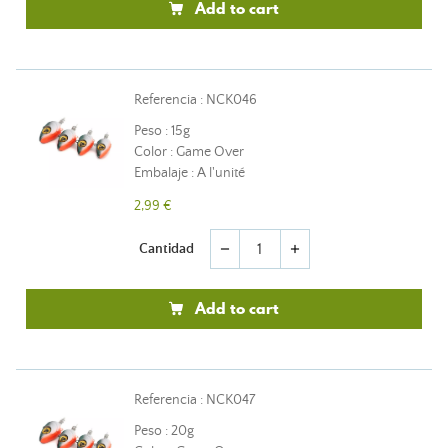
Add to cart
Referencia : NCK046
Peso : 15g
Color : Game Over
Embalaje : A l'unité
2,99 €
Cantidad
remove
add
Add to cart
Referencia : NCK047
Peso : 20g