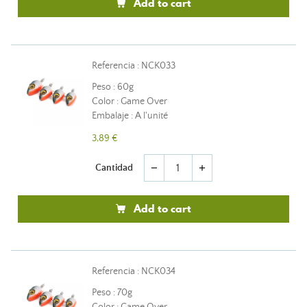
Add to cart
Referencia : NCK033
Peso : 60g
Color : Game Over
Embalaje : A l'unité
3,89 €
Cantidad
remove
add
Add to cart
Referencia : NCK034
Peso : 70g