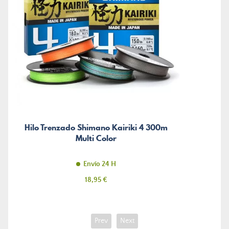
Hilo Trenzado Shimano Kairiki 4 300m
Multi Color
Envío 24 H
Precio
18,95 €
Prev
Next