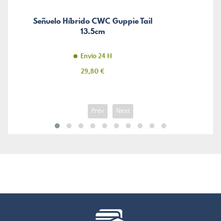
Señuelo Híbrido CWC Guppie Tail
13.5cm
Envío 24 H
Precio
29,80 €
Prev
Next