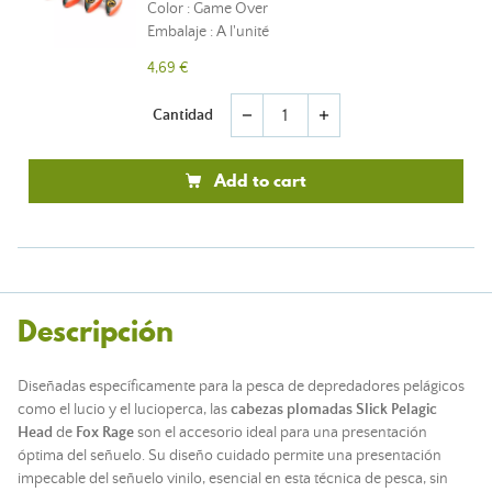
Color : Game Over
Embalaje : A l'unité
4,69 €
Cantidad
remove
add
Add to cart
Descripción
Diseñadas específicamente para la pesca de depredadores pelágicos
como el lucio y el lucioperca, las
cabezas plomadas Slick Pelagic
Head
de
Fox Rage
son el accesorio ideal para una presentación
óptima del señuelo. Su diseño cuidado permite una presentación
impecable del señuelo vinilo, esencial en esta técnica de pesca, sin