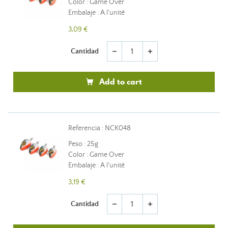
Color : Game Over
Embalaje : A l'unité
3,09 €
Cantidad
remove
add
Add to cart
Referencia : NCK048
Peso : 25g
Color : Game Over
Embalaje : A l'unité
3,19 €
Cantidad
remove
add