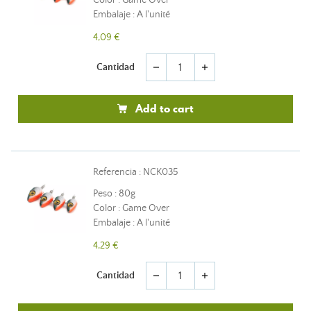
Color : Game Over
Embalaje : A l'unité
4,09 €
Cantidad
remove
add
Add to cart
Referencia : NCK035
Peso : 80g
Color : Game Over
Embalaje : A l'unité
4,29 €
Cantidad
remove
add