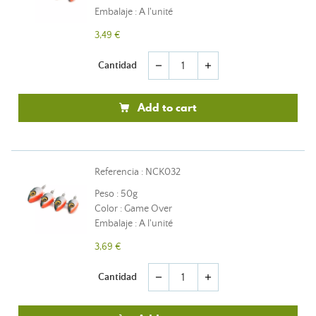
Embalaje : A l'unité
3,49 €
Cantidad
remove
add
Add to cart
Referencia : NCK032
Peso : 50g
Color : Game Over
Embalaje : A l'unité
3,69 €
Cantidad
remove
add