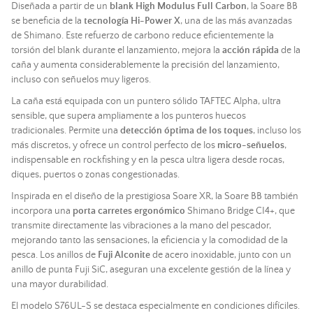
Diseñada a partir de un
blank High Modulus Full Carbon
, la Soare BB
se beneficia de la
tecnología Hi-Power X
, una de las más avanzadas
de Shimano. Este refuerzo de carbono reduce eficientemente la
torsión del blank durante el lanzamiento, mejora la
acción rápida
de la
caña
y aumenta considerablemente la precisión del lanzamiento,
incluso con señuelos muy ligeros.
La
caña
está equipada con un puntero sólido TAFTEC Alpha, ultra
sensible, que supera ampliamente a los punteros huecos
tradicionales. Permite una
detección óptima de los toques
, incluso los
más discretos, y ofrece un control perfecto de los
micro-señuelos
,
indispensable en rockfishing y en la
pesca
ultra ligera desde rocas,
diques, puertos o zonas congestionadas.
Inspirada en el diseño de la prestigiosa Soare XR, la Soare BB también
incorpora una
porta carretes ergonómico
Shimano Bridge CI4+, que
transmite directamente las vibraciones a la mano del pescador,
mejorando tanto las sensaciones, la eficiencia y la comodidad de la
pesca
. Los anillos de
Fuji Alconite
de acero inoxidable, junto con un
anillo de punta Fuji SiC, aseguran una excelente gestión de la línea y
una mayor durabilidad.
El modelo S76UL-S se destaca especialmente en condiciones difíciles.