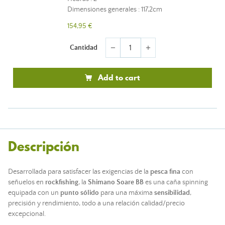
Dimensiones generales : 117,2cm
154,95 €
Cantidad
remove
add
Add to cart
Descripción
Desarrollada para satisfacer las exigencias de la
pesca fina
con
señuelos en
rockfishing
, la
Shimano Soare BB
es una
caña spinning
equipada con un
punto sólido
para una máxima
sensibilidad
,
precisión y rendimiento, todo a una relación calidad/precio
excepcional.