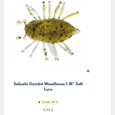
Señuelo Gambit Woodlouse 1.18" Soft
Lure
Envío 24 H
Precio
9,94 €