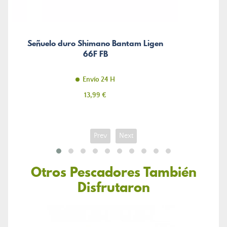
Señuelo duro Shimano Bantam Ligen
66F FB
Envío 24 H
Precio
13,99 €
Prev
Next
Otros Pescadores También
Disfrutaron