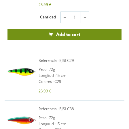
23,99 €
Cantidad
remove
add
Add to cart
Referencia : BJSI.C29
Peso : 72g
Longitud : 15 cm
Colores : C29
23,99 €
Referencia : BJSI.C38
Peso : 72g
Longitud : 15 cm