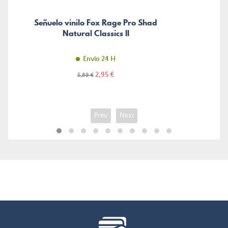
Señuelo vinilo Fox Rage Pro Shad
Natural Classics II
Envío 24 H
Precio
Precio
2,95 €
5,89 €
normal
Prev
Next