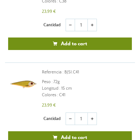
Colores : C38
23,99 €
Cantidad
remove
add
Add to cart
Referencia : BJSI.C41
Peso : 72g
Longitud : 15 cm
Colores : C41
23,99 €
Cantidad
remove
add
Add to cart