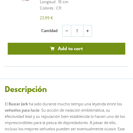
Longitud : 15 cm
Colores : C11
23,99 €
Cantidad
remove
add
Add to cart
Descripción
El
Buster Jerk
ha sido durante mucho tiempo una leyenda entre los
señuelos para lucio
. Su acción de natación emblemática, su
efectividad letal y su reputación bien establecida lo hacen uno de los
imprescindibles para la pesca de depredadores. A pesar de ello,
incluso los mejores señuelos pueden ser eventualmente outwit. Esta