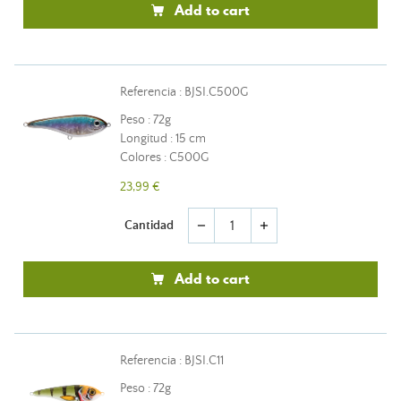
Add to cart
Referencia : BJSI.C500G
Peso : 72g
Longitud : 15 cm
Colores : C500G
23,99 €
Cantidad
remove
add
Add to cart
Referencia : BJSI.C11
Peso : 72g