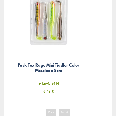
Pack Fox Rage Mini Tiddler Color
Mezclado 8cm
Envío 24 H
Precio
6,49 €
Prev
Next