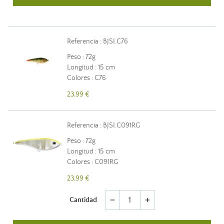
Referencia : BJSI.C76
Peso : 72g
Longitud : 15 cm
Colores : C76
23,99 €
Referencia : BJSI.C091RG
Peso : 72g
Longitud : 15 cm
Colores : C091RG
23,99 €
Cantidad
remove
add